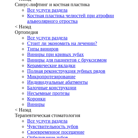
Синус-лифтинг и костная пластика
Все услуги раздела
Костная пластика челюстей при атрофии
альвеолярного отростка
< Назад
Ортопедия
Все услуги раздела
Стоит ли экономить на лечении?
Типы виниров
Виниры при кривых зубах
Виниры для пациентов с бруксизмом
Керамические вкладки
Полная реконструкция зубных рядов
Микропротезирование
Индивидуальные абатменты
Балочные конструкции
Несъемные протезы
Коронки
Виниры
< Назад
Терапевтическая стоматология
Все услуги раздела
Чувствительность зубов
Своевременное посещение
Отбеливание зубов