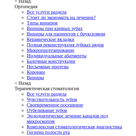
< Назад
Ортопедия
Все услуги раздела
Стоит ли экономить на лечении?
Типы виниров
Виниры при кривых зубах
Виниры для пациентов с бруксизмом
Керамические вкладки
Полная реконструкция зубных рядов
Микропротезирование
Индивидуальные абатменты
Балочные конструкции
Несъемные протезы
Коронки
Виниры
< Назад
Терапевтическая стоматология
Все услуги раздела
Чувствительность зубов
Своевременное посещение
Отбеливание зубов
Эндодонтическое лечение каналов под
микроскопом
Комплексная стоматологическая диагностика
Гигиена полости рта