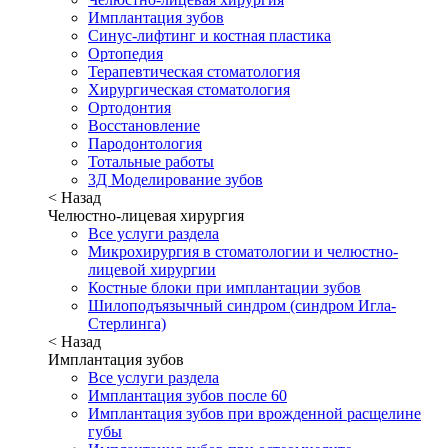
Имплантация зубов
Синус-лифтинг и костная пластика
Ортопедия
Терапевтическая стоматология
Хирургическая стоматология
Ортодонтия
Восстановление
Пародонтология
Тотальные работы
3Д Моделирование зубов
< Назад
Челюстно-лицевая хирургия
Все услуги раздела
Микрохирургия в стоматологии и челюстно-
лицевой хирургии
Костные блоки при имплантации зубов
Шилоподъязычный синдром (синдром Игла-
Стерлинга)
< Назад
Имплантация зубов
Все услуги раздела
Имплантация зубов после 60
Имплантация зубов при врожденной расщелине
губы