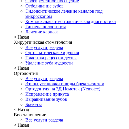
Своевременное посещение
Отбеливание зубов
Эндодонтическое лечение каналов под
микроскопом
Комплексная стоматологическая диагностика
Гигиена полости рта
Лечение кариеса
< Назад
Хирургическая стоматология
Все услуги раздела
Ортогнатическая хирургия
Пластика рецессии десны
Удаление зуба мудрости
< Назад
Ортодонтия
Все услуги раздела
Этапы установки и виды брекет-систем
Ортодонтия на 3Д Немотек (Nemotec)
Исправление прикуса
Выравнивание зубов
Брекеты
< Назад
Восстановление
Все услуги раздела
< Назад