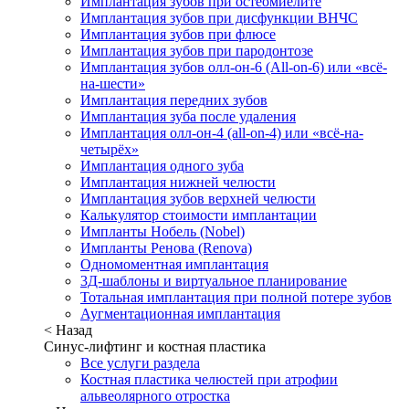
Имплантация зубов при остеомиелите
Имплантация зубов при дисфункции ВНЧС
Имплантация зубов при флюсе
Имплантация зубов при пародонтозе
Имплантация зубов олл-он-6 (All-on-6) или «всё-
на-шести»
Имплантация передних зубов
Имплантация зуба после удаления
Имплантация олл-он-4 (all-on-4) или «всё-на-
четырёх»
Имплантация одного зуба
Имплантация нижней челюсти
Имплантация зубов верхней челюсти
Калькулятор стоимости имплантации
Импланты Нобель (Nobel)
Импланты Ренова (Renova)
Одномоментная имплантация
3Д-шаблоны и виртуальное планирование
Тотальная имплантация при полной потере зубов
Аугментационная имплантация
< Назад
Синус-лифтинг и костная пластика
Все услуги раздела
Костная пластика челюстей при атрофии
альвеолярного отростка