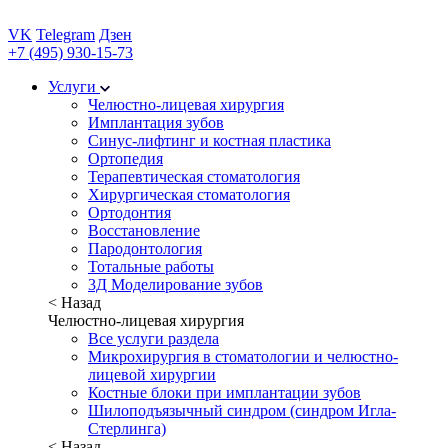
VK
Telegram
Дзен
+7 (495) 930-15-73
Услуги
Челюстно-лицевая хирургия
Имплантация зубов
Синус-лифтинг и костная пластика
Ортопедия
Терапевтическая стоматология
Хирургическая стоматология
Ортодонтия
Восстановление
Пародонтология
Тотальные работы
3Д Моделирование зубов
< Назад
Челюстно-лицевая хирургия
Все услуги раздела
Микрохирургия в стоматологии и челюстно-
лицевой хирургии
Костные блоки при имплантации зубов
Шилоподъязычный синдром (синдром Игла-
Стерлинга)
< Назад