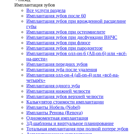
Имплантация зубов
Все услуги раздела
Имплантация зубов после 60
Имплантация зубов при врожденной расщелине
губы
Имплантация зубов при остеомиелите
Имплантация зубов при дисфункции ВНЧС
Имплантация зубов при флюсе
Имплантация зубов при пародонтозе
Имплантация зубов олл-он-6 (All-on-6) или «всё-
на-шести»
Имплантация передних зубов
Имплантация зуба после удаления
Имплантация олл-он-4 (all-on-4) или «всё-на-
четырёх»
Имплантация одного зуба
Имплантация нижней челюсти
Имплантация зубов верхней челюсти
Калькулятор стоимости имплантации
Импланты Нобель (Nobel)
Импланты Ренова (Renova)
Одномоментная имплантация
3Д-шаблоны и виртуальное планирование
Тотальная имплантация при полной потере зубов