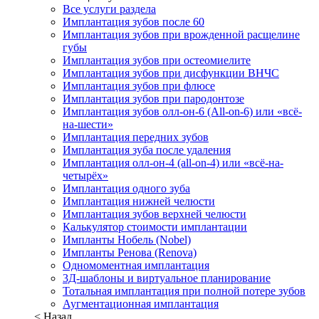
Все услуги раздела
Имплантация зубов после 60
Имплантация зубов при врожденной расщелине
губы
Имплантация зубов при остеомиелите
Имплантация зубов при дисфункции ВНЧС
Имплантация зубов при флюсе
Имплантация зубов при пародонтозе
Имплантация зубов олл-он-6 (All-on-6) или «всё-
на-шести»
Имплантация передних зубов
Имплантация зуба после удаления
Имплантация олл-он-4 (all-on-4) или «всё-на-
четырёх»
Имплантация одного зуба
Имплантация нижней челюсти
Имплантация зубов верхней челюсти
Калькулятор стоимости имплантации
Импланты Нобель (Nobel)
Импланты Ренова (Renova)
Одномоментная имплантация
3Д-шаблоны и виртуальное планирование
Тотальная имплантация при полной потере зубов
Аугментационная имплантация
< Назад