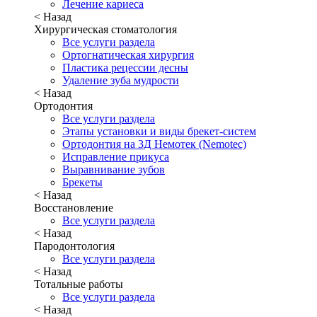
Лечение кариеса
< Назад
Хирургическая стоматология
Все услуги раздела
Ортогнатическая хирургия
Пластика рецессии десны
Удаление зуба мудрости
< Назад
Ортодонтия
Все услуги раздела
Этапы установки и виды брекет-систем
Ортодонтия на 3Д Немотек (Nemotec)
Исправление прикуса
Выравнивание зубов
Брекеты
< Назад
Восстановление
Все услуги раздела
< Назад
Пародонтология
Все услуги раздела
< Назад
Тотальные работы
Все услуги раздела
< Назад