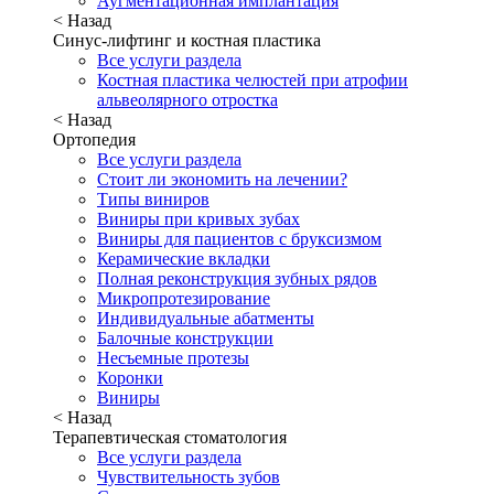
Аугментационная имплантация
< Назад
Синус-лифтинг и костная пластика
Все услуги раздела
Костная пластика челюстей при атрофии
альвеолярного отростка
< Назад
Ортопедия
Все услуги раздела
Стоит ли экономить на лечении?
Типы виниров
Виниры при кривых зубах
Виниры для пациентов с бруксизмом
Керамические вкладки
Полная реконструкция зубных рядов
Микропротезирование
Индивидуальные абатменты
Балочные конструкции
Несъемные протезы
Коронки
Виниры
< Назад
Терапевтическая стоматология
Все услуги раздела
Чувствительность зубов