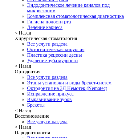
Эндодонтическое лечение каналов под
микроскопом
Комплексная стоматологическая диагностика
Гигиена полости рта
Лечение кариеса
< Назад
Хирургическая стоматология
Все услуги раздела
Ортогнатическая хирургия
Пластика рецессии десны
Удаление зуба мудрости
< Назад
Ортодонтия
Все услуги раздела
Этапы установки и виды брекет-систем
Ортодонтия на 3Д Немотек (Nemotec)
Исправление прикуса
Выравнивание зубов
Брекеты
< Назад
Восстановление
Все услуги раздела
< Назад
Пародонтология