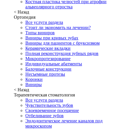
Костная пластика челюстей при атрофии
альвеолярного отростка
< Назад
Ортопедия
Все услуги раздела
Стоит ли экономить на лечении?
Типы виниров
Виниры при кривых зубах
Виниры для пациентов с бруксизмом
Керамические вкладки
Полная реконструкция зубных рядов
Микропротезирование
Индивидуальные абатменты
Балочные конструкции
Несъемные протезы
Коронки
Виниры
< Назад
Терапевтическая стоматология
Все услуги раздела
Чувствительность зубов
Своевременное посещение
Отбеливание зубов
Эндодонтическое лечение каналов под
микроскопом