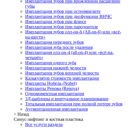
Имплантация зубов при врожденной расщелине
губы
Имплантация зубов при остеомиелите
Имплантация зубов при дисфункции ВНЧС
Имплантация зубов при флюсе
Имплантация зубов при пародонтозе
Имплантация зубов олл-он-6 (All-on-6) или «всё-
на-шести»
Имплантация передних зубов
Имплантация зуба после удаления
Имплантация олл-он-4 (all-on-4) или «всё-на-
четырёх»
Имплантация одного зуба
Имплантация нижней челюсти
Имплантация зубов верхней челюсти
Калькулятор стоимости имплантации
Импланты Нобель (Nobel)
Импланты Ренова (Renova)
Одномоментная имплантация
3Д-шаблоны и виртуальное планирование
Тотальная имплантация при полной потере зубов
Аугментационная имплантация
< Назад
Синус-лифтинг и костная пластика
Все услуги раздела