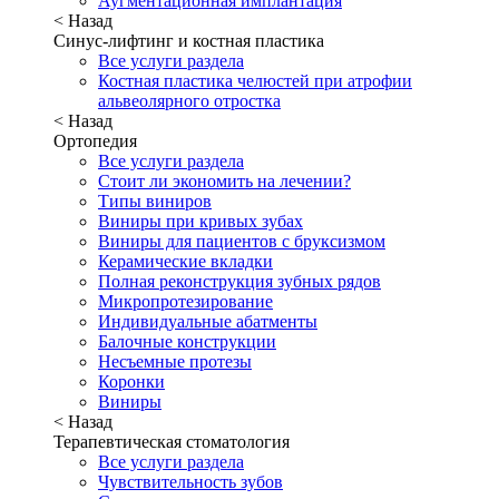
Аугментационная имплантация
< Назад
Синус-лифтинг и костная пластика
Все услуги раздела
Костная пластика челюстей при атрофии
альвеолярного отростка
< Назад
Ортопедия
Все услуги раздела
Стоит ли экономить на лечении?
Типы виниров
Виниры при кривых зубах
Виниры для пациентов с бруксизмом
Керамические вкладки
Полная реконструкция зубных рядов
Микропротезирование
Индивидуальные абатменты
Балочные конструкции
Несъемные протезы
Коронки
Виниры
< Назад
Терапевтическая стоматология
Все услуги раздела
Чувствительность зубов