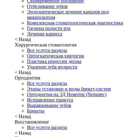
Своевременное посещение
Отбеливание зубов
Эндодонтическое лечение каналов под
микроскопом
Комплексная стоматологическая диагностика
Гигиена полости рта
Лечение кариеса
< Назад
Хирургическая стоматология
Все услуги раздела
Ортогнатическая хирургия
Пластика рецессии десны
Удаление зуба мудрости
< Назад
Ортодонтия
Все услуги раздела
Этапы установки и виды брекет-систем
Ортодонтия на 3Д Немотек (Nemotec)
Исправление прикуса
Выравнивание зубов
Брекеты
< Назад
Восстановление
Все услуги раздела
< Назад