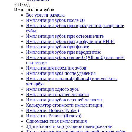
< Назад
Имплантация зубов
Все услуги раздела
Имплантация зубов после 60
Имплантация зубов при врожденной расщелине
губы
Имплантация зубов при остеомиелите
Имплантация зубов при дисфункции ВНЧС
Имплантация зубов при флюсе
Имплантация зубов при пародонтозе
Имплантация зубов олл-он-6 (All-on-6) или «всё-
на-шести»
Имплантация передних зубов
Имплантация зуба после удаления
Имплантация олл-он-4 (all-on-4) или «всё-на-
четырёх»
Имплантация одного зуба
Имплантация нижней челюсти
Имплантация зубов верхней челюсти
Калькулятор стоимости имплантации
Импланты Нобель (Nobel)
Импланты Ренова (Renova)
Одномоментная имплантация
3Д-шаблоны и виртуальное планирование
Тотальная имплантация при полной потере зубов