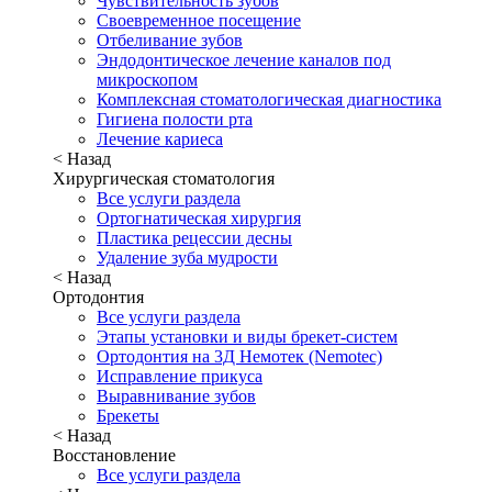
Чувствительность зубов
Своевременное посещение
Отбеливание зубов
Эндодонтическое лечение каналов под
микроскопом
Комплексная стоматологическая диагностика
Гигиена полости рта
Лечение кариеса
< Назад
Хирургическая стоматология
Все услуги раздела
Ортогнатическая хирургия
Пластика рецессии десны
Удаление зуба мудрости
< Назад
Ортодонтия
Все услуги раздела
Этапы установки и виды брекет-систем
Ортодонтия на 3Д Немотек (Nemotec)
Исправление прикуса
Выравнивание зубов
Брекеты
< Назад
Восстановление
Все услуги раздела