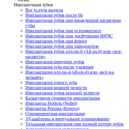
Имплантация зубов
Все услуги раздела
Имплантация зубов после 60
Имплантация зубов при врожденной расщелине
губы
Имплантация зубов при остеомиелите
Имплантация зубов при дисфункции ВНЧС
Имплантация зубов при флюсе
Имплантация зубов при пародонтозе
Имплантация зубов олл-он-6 (All-on-6) или «всё-
на-шести»
Имплантация передних зубов
Имплантация зуба после удаления
Имплантация олл-он-4 (all-on-4) или «всё-на-
четырёх»
Имплантация одного зуба
Имплантация нижней челюсти
Имплантация зубов верхней челюсти
Калькулятор стоимости имплантации
Импланты Нобель (Nobel)
Импланты Ренова (Renova)
Одномоментная имплантация
3Д-шаблоны и виртуальное планирование
Тотальная имплантация при полной потере зубов