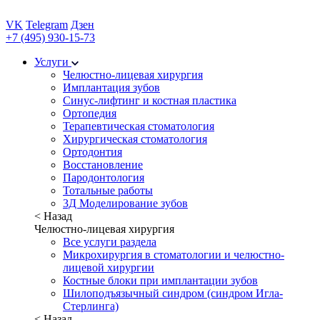
VK
Telegram
Дзен
+7 (495) 930-15-73
Услуги
Челюстно-лицевая хирургия
Имплантация зубов
Синус-лифтинг и костная пластика
Ортопедия
Терапевтическая стоматология
Хирургическая стоматология
Ортодонтия
Восстановление
Пародонтология
Тотальные работы
3Д Моделирование зубов
< Назад
Челюстно-лицевая хирургия
Все услуги раздела
Микрохирургия в стоматологии и челюстно-
лицевой хирургии
Костные блоки при имплантации зубов
Шилоподъязычный синдром (синдром Игла-
Стерлинга)
< Назад