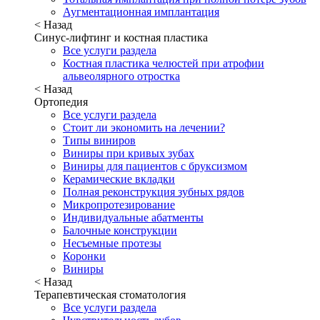
Аугментационная имплантация
< Назад
Синус-лифтинг и костная пластика
Все услуги раздела
Костная пластика челюстей при атрофии
альвеолярного отростка
< Назад
Ортопедия
Все услуги раздела
Стоит ли экономить на лечении?
Типы виниров
Виниры при кривых зубах
Виниры для пациентов с бруксизмом
Керамические вкладки
Полная реконструкция зубных рядов
Микропротезирование
Индивидуальные абатменты
Балочные конструкции
Несъемные протезы
Коронки
Виниры
< Назад
Терапевтическая стоматология
Все услуги раздела