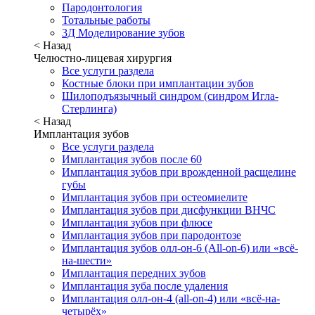
Пародонтология
Тотальные работы
3Д Моделирование зубов
< Назад
Челюстно-лицевая хирургия
Все услуги раздела
Костные блоки при имплантации зубов
Шилоподъязычный синдром (синдром Игла-
Стерлинга)
< Назад
Имплантация зубов
Все услуги раздела
Имплантация зубов после 60
Имплантация зубов при врожденной расщелине
губы
Имплантация зубов при остеомиелите
Имплантация зубов при дисфункции ВНЧС
Имплантация зубов при флюсе
Имплантация зубов при пародонтозе
Имплантация зубов олл-он-6 (All-on-6) или «всё-
на-шести»
Имплантация передних зубов
Имплантация зуба после удаления
Имплантация олл-он-4 (all-on-4) или «всё-на-
четырёх»