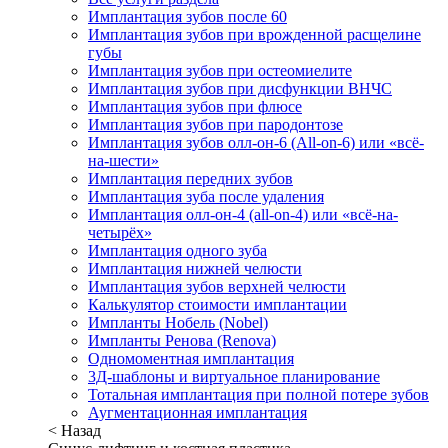
Имплантация зубов после 60
Имплантация зубов при врожденной расщелине
губы
Имплантация зубов при остеомиелите
Имплантация зубов при дисфункции ВНЧС
Имплантация зубов при флюсе
Имплантация зубов при пародонтозе
Имплантация зубов олл-он-6 (All-on-6) или «всё-
на-шести»
Имплантация передних зубов
Имплантация зуба после удаления
Имплантация олл-он-4 (all-on-4) или «всё-на-
четырёх»
Имплантация одного зуба
Имплантация нижней челюсти
Имплантация зубов верхней челюсти
Калькулятор стоимости имплантации
Импланты Нобель (Nobel)
Импланты Ренова (Renova)
Одномоментная имплантация
3Д-шаблоны и виртуальное планирование
Тотальная имплантация при полной потере зубов
Аугментационная имплантация
< Назад