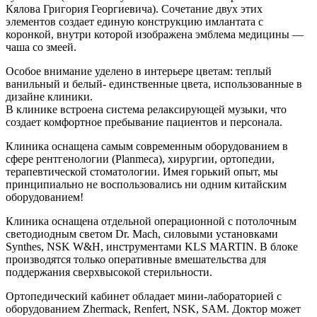
Кялова Григория Георгиевича). Сочетание двух этих
элементов создает единую конструкцию имлантата с
коронкой, внутри которой изображена эмблема медицины —
чаша со змеей.
Особое внимание уделено в интерьере цветам: теплый
ванильный и белый- единственные цвета, использованные в
дизайне клиники.
В клинике встроена система релаксирующей музыки, что
создает комфортное пребывание пациентов и персонала.
Клиника оснащена самым современным оборудованием в
сфере рентгенологии (Planmeca), хирургии, ортопедии,
терапевтической стоматологии. Имея горький опыт, мы
принципиально не воспользовались ни одним китайским
оборудованием!
Клиника оснащена отдельной операционной с потолочным
светодиодным светом Dr. Mach, силовыми установками
Synthes, NSK W&H, инструментами KLS MARTIN. В блоке
производятся только оперативные вмешательства для
поддержания сверхвысокой стерильности.
Ортопедический кабинет обладает мини-лабораторией с
оборудованием Zhermack, Renfert, NSK, SAM. Доктор может