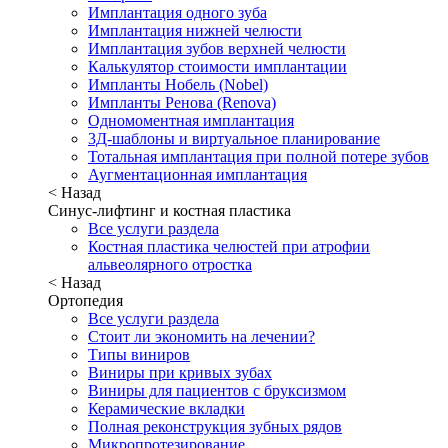
Имплантация одного зуба
Имплантация нижней челюсти
Имплантация зубов верхней челюсти
Калькулятор стоимости имплантации
Импланты Нобель (Nobel)
Импланты Ренова (Renova)
Одномоментная имплантация
3Д-шаблоны и виртуальное планирование
Тотальная имплантация при полной потере зубов
Аугментационная имплантация
< Назад
Синус-лифтинг и костная пластика
Все услуги раздела
Костная пластика челюстей при атрофии
альвеолярного отростка
< Назад
Ортопедия
Все услуги раздела
Стоит ли экономить на лечении?
Типы виниров
Виниры при кривых зубах
Виниры для пациентов с бруксизмом
Керамические вкладки
Полная реконструкция зубных рядов
Микропротезирование