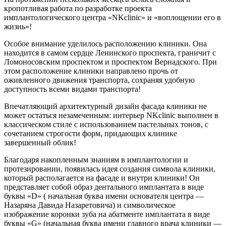
кропотливая работа по разработке проекта
имплантологического центра «NKclinic» и «воплощении его в
жизнь»!
Особое внимание уделилось расположению клиники. Она
находится в самом сердце Ленинского проспекта, граничит с
Ломоносовским проспектом и проспектом Вернадского. При
этом расположение клиники направлено прочь от
оживленного движения транспорта, сохраняя удобную
доступность всеми видами транспорта!
Впечатляющий архитектурный дизайн фасада клиники не
может остаться незамеченным: интерьер NKclinic выполнен в
классическом стиле с использованием пастельных тонов, с
сочетанием строгости форм, придающих клинике
завершенный облик!
Благодаря накопленным знаниям в имплантологии и
протезировании, появилась идея создания символа клиники,
который располагается на фасаде и внутри клиники! Он
представляет собой образ дентального имплантата в виде
буквы «D» ( начальная буква имени основателя центра —
Назаряна Давида Назаретовича) и символическое
изображение коронки зуба на абатменте имплантата в виде
буквы «G» (начальная буква имени главного врача клиники —