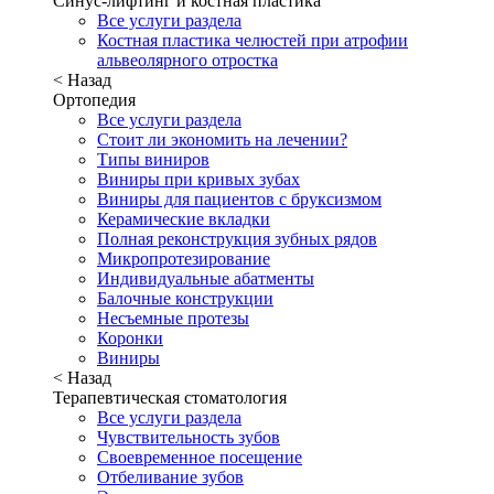
Синус-лифтинг и костная пластика
Все услуги раздела
Костная пластика челюстей при атрофии
альвеолярного отростка
< Назад
Ортопедия
Все услуги раздела
Стоит ли экономить на лечении?
Типы виниров
Виниры при кривых зубах
Виниры для пациентов с бруксизмом
Керамические вкладки
Полная реконструкция зубных рядов
Микропротезирование
Индивидуальные абатменты
Балочные конструкции
Несъемные протезы
Коронки
Виниры
< Назад
Терапевтическая стоматология
Все услуги раздела
Чувствительность зубов
Своевременное посещение
Отбеливание зубов