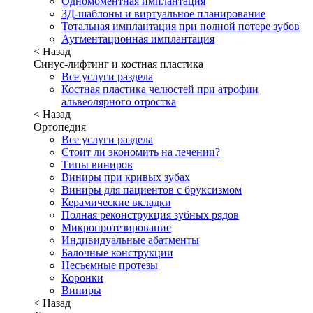
Одномоментная имплантация
3Д-шаблоны и виртуальное планирование
Тотальная имплантация при полной потере зубов
Аугментационная имплантация
< Назад
Синус-лифтинг и костная пластика
Все услуги раздела
Костная пластика челюстей при атрофии
альвеолярного отростка
< Назад
Ортопедия
Все услуги раздела
Стоит ли экономить на лечении?
Типы виниров
Виниры при кривых зубах
Виниры для пациентов с бруксизмом
Керамические вкладки
Полная реконструкция зубных рядов
Микропротезирование
Индивидуальные абатменты
Балочные конструкции
Несъемные протезы
Коронки
Виниры
< Назад