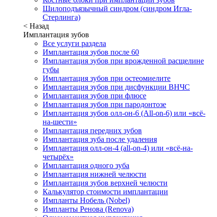
Шилоподъязычный синдром (синдром Игла-
Стерлинга)
< Назад
Имплантация зубов
Все услуги раздела
Имплантация зубов после 60
Имплантация зубов при врожденной расщелине
губы
Имплантация зубов при остеомиелите
Имплантация зубов при дисфункции ВНЧС
Имплантация зубов при флюсе
Имплантация зубов при пародонтозе
Имплантация зубов олл-он-6 (All-on-6) или «всё-
на-шести»
Имплантация передних зубов
Имплантация зуба после удаления
Имплантация олл-он-4 (all-on-4) или «всё-на-
четырёх»
Имплантация одного зуба
Имплантация нижней челюсти
Имплантация зубов верхней челюсти
Калькулятор стоимости имплантации
Импланты Нобель (Nobel)
Импланты Ренова (Renova)