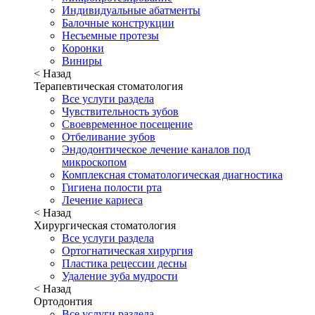
Индивидуальные абатменты
Балочные конструкции
Несъемные протезы
Коронки
Виниры
< Назад
Терапевтическая стоматология
Все услуги раздела
Чувствительность зубов
Своевременное посещение
Отбеливание зубов
Эндодонтическое лечение каналов под
микроскопом
Комплексная стоматологическая диагностика
Гигиена полости рта
Лечение кариеса
< Назад
Хирургическая стоматология
Все услуги раздела
Ортогнатическая хирургия
Пластика рецессии десны
Удаление зуба мудрости
< Назад
Ортодонтия
Все услуги раздела