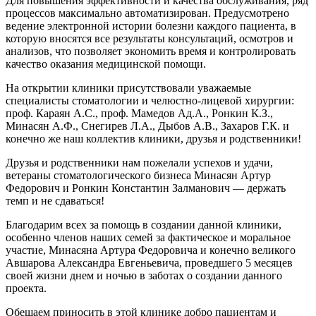
Для повышения эффективности и качества обслуживания, ряд
процессов максимально автоматизирован. Предусмотрено
ведение электронной истории болезни каждого пациента, в
которую вносятся все результаты консультаций, осмотров и
анализов, что позволяет экономить время и контролировать
качество оказания медицинской помощи.
На открытии клиники присутствовали уважаемые
специалисты стоматологии и челюстно-лицевой хирургии:
проф. Караян А.С., проф. Мамедов Ад.А., Ронкин К.З.,
Минасян А.Ф., Снегирев Л.А., Дыбов А.В., Захаров Г.К. и
конечно же наш коллектив клиники, друзья и родственники!
Друзья и родственники нам пожелали успехов и удачи,
ветераны стоматологического бизнеса Минасян Артур
Федорович и Ронкин Константин Залманович — держать
темп и не сдаваться!
Благодарим всех за помощь в создании данной клиники,
особенно членов наших семей за фактическое и моральное
участие, Минасяна Артура Федоровича и конечно великого
Авшарова Александра Евгеньевича, проведшего 5 месяцев
своей жизни днем и ночью в заботах о создании данного
проекта.
Обещаем приносить в этой клинике добро пациентам и