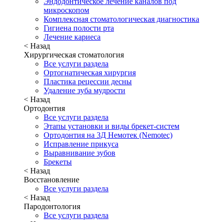
Эндодонтическое лечение каналов под
микроскопом
Комплексная стоматологическая диагностика
Гигиена полости рта
Лечение кариеса
< Назад
Хирургическая стоматология
Все услуги раздела
Ортогнатическая хирургия
Пластика рецессии десны
Удаление зуба мудрости
< Назад
Ортодонтия
Все услуги раздела
Этапы установки и виды брекет-систем
Ортодонтия на 3Д Немотек (Nemotec)
Исправление прикуса
Выравнивание зубов
Брекеты
< Назад
Восстановление
Все услуги раздела
< Назад
Пародонтология
Все услуги раздела