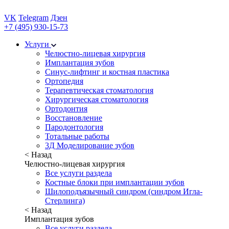
VK
Telegram
Дзен
+7 (495) 930-15-73
Услуги
Челюстно-лицевая хирургия
Имплантация зубов
Синус-лифтинг и костная пластика
Ортопедия
Терапевтическая стоматология
Хирургическая стоматология
Ортодонтия
Восстановление
Пародонтология
Тотальные работы
3Д Моделирование зубов
< Назад
Челюстно-лицевая хирургия
Все услуги раздела
Костные блоки при имплантации зубов
Шилоподъязычный синдром (синдром Игла-
Стерлинга)
< Назад
Имплантация зубов
Все услуги раздела