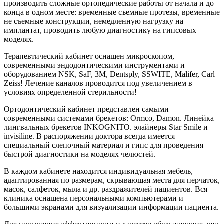
производить сложные ортопедические работы от начала и до
конца в одном месте: временные съемные протезы, временные
не съемные конструкции, немедленную нагрузку на
имплантат, проводить любую диагностику на гипсовых
моделях.
Терапевтический кабинет оснащен микроскопом,
современными эндодонтическими инструментами и
оборудованием NSK, SaF, 3M, Dentsply, SSWITE, Malifer, Carl
Zeiss! Лечение каналов проводится под увеличением в
условиях определенной стерильности!
Ортодонтический кабинет представлен самыми
современными системами брекетов: Ormco, Damon. Линейка
лингвальных брекетов INKOGNITO. элайнеры Star Smile и
invisiline. В распоряжении доктора всегда имеется
специальный слепочный материал и гипс для проведения
быстрой диагностики на моделях челюстей.
В каждом кабинете находится индивидуальная мебель,
адаптированная по размерам, скрывающая места для перчаток,
масок, салфеток, мыла и др. раздражителей пациентов. Вся
клиника оснащена персональными компьютерами и
большими экранами для визуализации информации пациента.