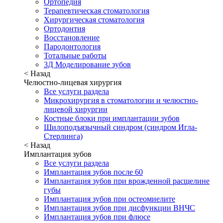
Ортопедия
Терапевтическая стоматология
Хирургическая стоматология
Ортодонтия
Восстановление
Пародонтология
Тотальные работы
3Д Моделирование зубов
< Назад
Челюстно-лицевая хирургия
Все услуги раздела
Микрохирургия в стоматологии и челюстно-
лицевой хирургии
Костные блоки при имплантации зубов
Шилоподъязычный синдром (синдром Игла-
Стерлинга)
< Назад
Имплантация зубов
Все услуги раздела
Имплантация зубов после 60
Имплантация зубов при врожденной расщелине
губы
Имплантация зубов при остеомиелите
Имплантация зубов при дисфункции ВНЧС
Имплантация зубов при флюсе