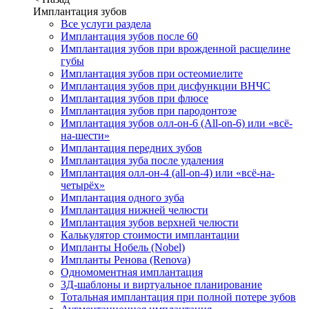
Имплантация зубов
Все услуги раздела
Имплантация зубов после 60
Имплантация зубов при врожденной расщелине
губы
Имплантация зубов при остеомиелите
Имплантация зубов при дисфункции ВНЧС
Имплантация зубов при флюсе
Имплантация зубов при пародонтозе
Имплантация зубов олл-он-6 (All-on-6) или «всё-
на-шести»
Имплантация передних зубов
Имплантация зуба после удаления
Имплантация олл-он-4 (all-on-4) или «всё-на-
четырёх»
Имплантация одного зуба
Имплантация нижней челюсти
Имплантация зубов верхней челюсти
Калькулятор стоимости имплантации
Импланты Нобель (Nobel)
Импланты Ренова (Renova)
Одномоментная имплантация
3Д-шаблоны и виртуальное планирование
Тотальная имплантация при полной потере зубов