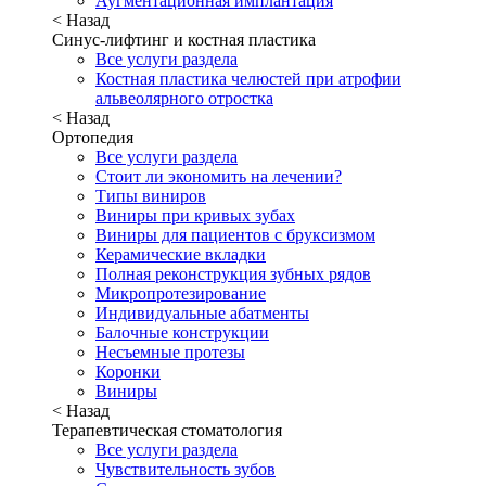
Аугментационная имплантация
< Назад
Синус-лифтинг и костная пластика
Все услуги раздела
Костная пластика челюстей при атрофии
альвеолярного отростка
< Назад
Ортопедия
Все услуги раздела
Стоит ли экономить на лечении?
Типы виниров
Виниры при кривых зубах
Виниры для пациентов с бруксизмом
Керамические вкладки
Полная реконструкция зубных рядов
Микропротезирование
Индивидуальные абатменты
Балочные конструкции
Несъемные протезы
Коронки
Виниры
< Назад
Терапевтическая стоматология
Все услуги раздела
Чувствительность зубов