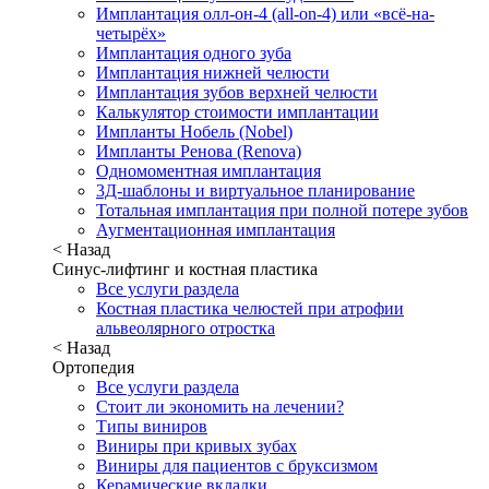
Имплантация олл-он-4 (all-on-4) или «всё-на-
четырёх»
Имплантация одного зуба
Имплантация нижней челюсти
Имплантация зубов верхней челюсти
Калькулятор стоимости имплантации
Импланты Нобель (Nobel)
Импланты Ренова (Renova)
Одномоментная имплантация
3Д-шаблоны и виртуальное планирование
Тотальная имплантация при полной потере зубов
Аугментационная имплантация
< Назад
Синус-лифтинг и костная пластика
Все услуги раздела
Костная пластика челюстей при атрофии
альвеолярного отростка
< Назад
Ортопедия
Все услуги раздела
Стоит ли экономить на лечении?
Типы виниров
Виниры при кривых зубах
Виниры для пациентов с бруксизмом
Керамические вкладки