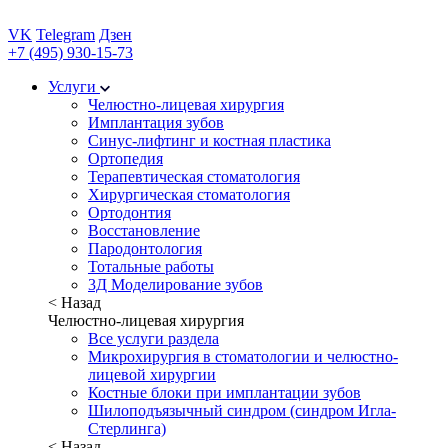
VK
Telegram
Дзен
+7 (495) 930-15-73
Услуги
Челюстно-лицевая хирургия
Имплантация зубов
Синус-лифтинг и костная пластика
Ортопедия
Терапевтическая стоматология
Хирургическая стоматология
Ортодонтия
Восстановление
Пародонтология
Тотальные работы
3Д Моделирование зубов
< Назад
Челюстно-лицевая хирургия
Все услуги раздела
Микрохирургия в стоматологии и челюстно-
лицевой хирургии
Костные блоки при имплантации зубов
Шилоподъязычный синдром (синдром Игла-
Стерлинга)
< Назад