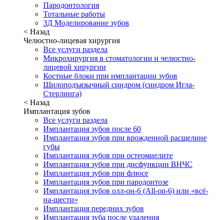
Пародонтология
Тотальные работы
3Д Моделирование зубов
< Назад
Челюстно-лицевая хирургия
Все услуги раздела
Микрохирургия в стоматологии и челюстно-
лицевой хирургии
Костные блоки при имплантации зубов
Шилоподъязычный синдром (синдром Игла-
Стерлинга)
< Назад
Имплантация зубов
Все услуги раздела
Имплантация зубов после 60
Имплантация зубов при врожденной расщелине
губы
Имплантация зубов при остеомиелите
Имплантация зубов при дисфункции ВНЧС
Имплантация зубов при флюсе
Имплантация зубов при пародонтозе
Имплантация зубов олл-он-6 (All-on-6) или «всё-
на-шести»
Имплантация передних зубов
Имплантация зуба после удаления