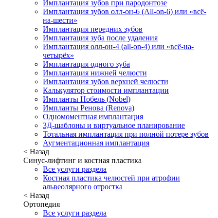
Имплантация зубов при пародонтозе
Имплантация зубов олл-он-6 (All-on-6) или «всё-
на-шести»
Имплантация передних зубов
Имплантация зуба после удаления
Имплантация олл-он-4 (all-on-4) или «всё-на-
четырёх»
Имплантация одного зуба
Имплантация нижней челюсти
Имплантация зубов верхней челюсти
Калькулятор стоимости имплантации
Импланты Нобель (Nobel)
Импланты Ренова (Renova)
Одномоментная имплантация
3Д-шаблоны и виртуальное планирование
Тотальная имплантация при полной потере зубов
Аугментационная имплантация
< Назад
Синус-лифтинг и костная пластика
Все услуги раздела
Костная пластика челюстей при атрофии
альвеолярного отростка
< Назад
Ортопедия
Все услуги раздела