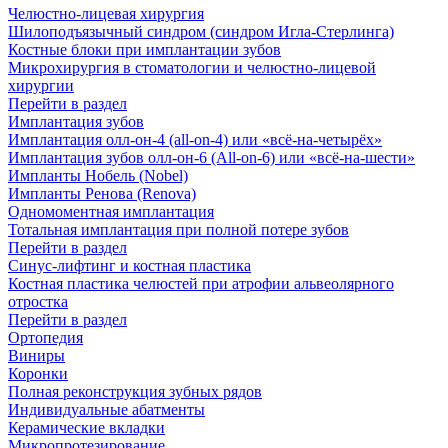
Челюстно-лицевая хирургия
Шилоподъязычный синдром (синдром Игла-Стерлинга)
Костные блоки при имплантации зубов
Микрохирургия в стоматологии и челюстно-лицевой
хирургии
Перейти в раздел
Имплантация зубов
Имплантация олл-он-4 (all-on-4) или «всё-на-четырёх»
Имплантация зубов олл-он-6 (All-on-6) или «всё-на-шести»
Импланты Нобель (Nobel)
Импланты Ренова (Renova)
Одномоментная имплантация
Тотальная имплантация при полной потере зубов
Перейти в раздел
Синус-лифтинг и костная пластика
Костная пластика челюстей при атрофии альвеолярного
отростка
Перейти в раздел
Ортопедия
Виниры
Коронки
Полная реконструкция зубных рядов
Индивидуальные абатменты
Керамические вкладки
Микропротезирование