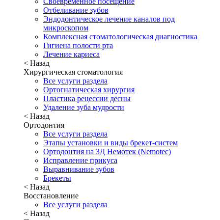
Своевременное посещение
Отбеливание зубов
Эндодонтическое лечение каналов под
микроскопом
Комплексная стоматологическая диагностика
Гигиена полости рта
Лечение кариеса
< Назад
Хирургическая стоматология
Все услуги раздела
Ортогнатическая хирургия
Пластика рецессии десны
Удаление зуба мудрости
< Назад
Ортодонтия
Все услуги раздела
Этапы установки и виды брекет-систем
Ортодонтия на 3Д Немотек (Nemotec)
Исправление прикуса
Выравнивание зубов
Брекеты
< Назад
Восстановление
Все услуги раздела
< Назад