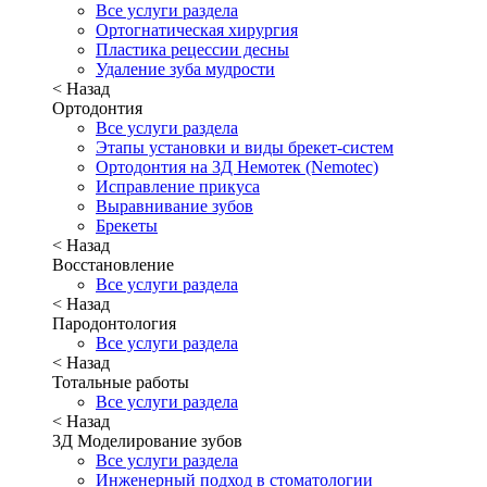
Все услуги раздела
Ортогнатическая хирургия
Пластика рецессии десны
Удаление зуба мудрости
< Назад
Ортодонтия
Все услуги раздела
Этапы установки и виды брекет-систем
Ортодонтия на 3Д Немотек (Nemotec)
Исправление прикуса
Выравнивание зубов
Брекеты
< Назад
Восстановление
Все услуги раздела
< Назад
Пародонтология
Все услуги раздела
< Назад
Тотальные работы
Все услуги раздела
< Назад
3Д Моделирование зубов
Все услуги раздела
Инженерный подход в стоматологии