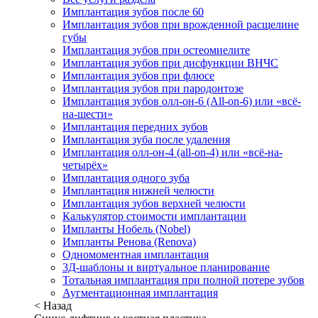
Имплантация зубов после 60
Имплантация зубов при врожденной расщелине
губы
Имплантация зубов при остеомиелите
Имплантация зубов при дисфункции ВНЧС
Имплантация зубов при флюсе
Имплантация зубов при пародонтозе
Имплантация зубов олл-он-6 (All-on-6) или «всё-
на-шести»
Имплантация передних зубов
Имплантация зуба после удаления
Имплантация олл-он-4 (all-on-4) или «всё-на-
четырёх»
Имплантация одного зуба
Имплантация нижней челюсти
Имплантация зубов верхней челюсти
Калькулятор стоимости имплантации
Импланты Нобель (Nobel)
Импланты Ренова (Renova)
Одномоментная имплантация
3Д-шаблоны и виртуальное планирование
Тотальная имплантация при полной потере зубов
Аугментационная имплантация
< Назад