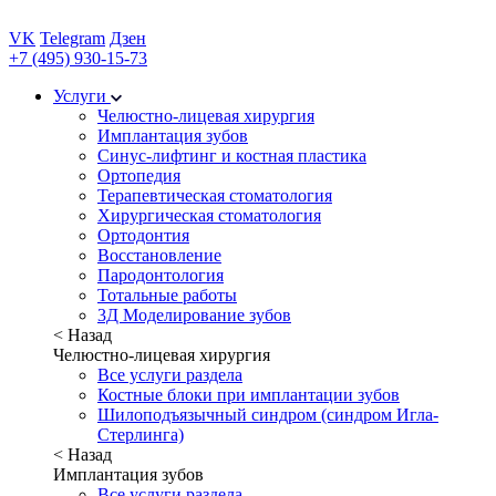
VK
Telegram
Дзен
+7 (495) 930-15-73
Услуги
Челюстно-лицевая хирургия
Имплантация зубов
Синус-лифтинг и костная пластика
Ортопедия
Терапевтическая стоматология
Хирургическая стоматология
Ортодонтия
Восстановление
Пародонтология
Тотальные работы
3Д Моделирование зубов
< Назад
Челюстно-лицевая хирургия
Все услуги раздела
Костные блоки при имплантации зубов
Шилоподъязычный синдром (синдром Игла-
Стерлинга)
< Назад
Имплантация зубов
Все услуги раздела