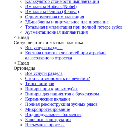
Калькулятор стоимости имплантации
Импланты Нобель (Nobel)
Импланты Ренова (Renova)
Одномоментная имплантация
3Д-шаблоны и виртуальное планирование
Тотальная имплантация при полной потере зубов
Аугментационная имплантация
< Назад
Синус-лифтинг и костная пластика
Все услуги раздела
Костная пластика челюстей при атрофии
альвеолярного отростка
< Назад
Ортопедия
Все услуги раздела
Стоит ли экономить на лечении?
Типы виниров
Виниры при кривых зубах
Виниры для пациентов с бруксизмом
Керамические вкладки
Полная реконструкция зубных рядов
Микропротезирование
Индивидуальные абатменты
Балочные конструкции
Несъемные протезы