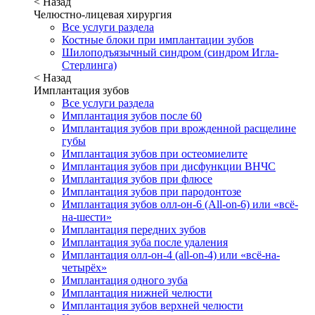
< Назад
Челюстно-лицевая хирургия
Все услуги раздела
Костные блоки при имплантации зубов
Шилоподъязычный синдром (синдром Игла-
Стерлинга)
< Назад
Имплантация зубов
Все услуги раздела
Имплантация зубов после 60
Имплантация зубов при врожденной расщелине
губы
Имплантация зубов при остеомиелите
Имплантация зубов при дисфункции ВНЧС
Имплантация зубов при флюсе
Имплантация зубов при пародонтозе
Имплантация зубов олл-он-6 (All-on-6) или «всё-
на-шести»
Имплантация передних зубов
Имплантация зуба после удаления
Имплантация олл-он-4 (all-on-4) или «всё-на-
четырёх»
Имплантация одного зуба
Имплантация нижней челюсти
Имплантация зубов верхней челюсти