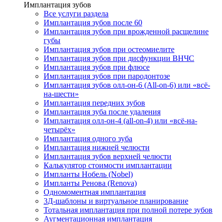
Имплантация зубов
Все услуги раздела
Имплантация зубов после 60
Имплантация зубов при врожденной расщелине
губы
Имплантация зубов при остеомиелите
Имплантация зубов при дисфункции ВНЧС
Имплантация зубов при флюсе
Имплантация зубов при пародонтозе
Имплантация зубов олл-он-6 (All-on-6) или «всё-
на-шести»
Имплантация передних зубов
Имплантация зуба после удаления
Имплантация олл-он-4 (all-on-4) или «всё-на-
четырёх»
Имплантация одного зуба
Имплантация нижней челюсти
Имплантация зубов верхней челюсти
Калькулятор стоимости имплантации
Импланты Нобель (Nobel)
Импланты Ренова (Renova)
Одномоментная имплантация
3Д-шаблоны и виртуальное планирование
Тотальная имплантация при полной потере зубов
Аугментационная имплантация