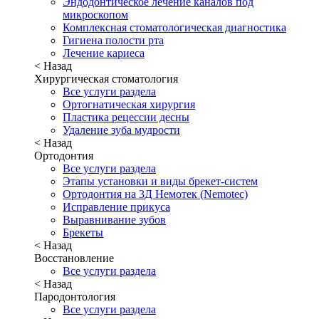
Эндодонтическое лечение каналов под
микроскопом
Комплексная стоматологическая диагностика
Гигиена полости рта
Лечение кариеса
< Назад
Хирургическая стоматология
Все услуги раздела
Ортогнатическая хирургия
Пластика рецессии десны
Удаление зуба мудрости
< Назад
Ортодонтия
Все услуги раздела
Этапы установки и виды брекет-систем
Ортодонтия на 3Д Немотек (Nemotec)
Исправление прикуса
Выравнивание зубов
Брекеты
< Назад
Восстановление
Все услуги раздела
< Назад
Пародонтология
Все услуги раздела