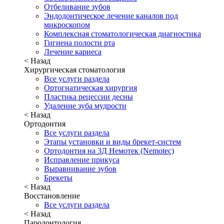
Отбеливание зубов
Эндодонтическое лечение каналов под
микроскопом
Комплексная стоматологическая диагностика
Гигиена полости рта
Лечение кариеса
< Назад
Хирургическая стоматология
Все услуги раздела
Ортогнатическая хирургия
Пластика рецессии десны
Удаление зуба мудрости
< Назад
Ортодонтия
Все услуги раздела
Этапы установки и виды брекет-систем
Ортодонтия на 3Д Немотек (Nemotec)
Исправление прикуса
Выравнивание зубов
Брекеты
< Назад
Восстановление
Все услуги раздела
< Назад
Пародонтология