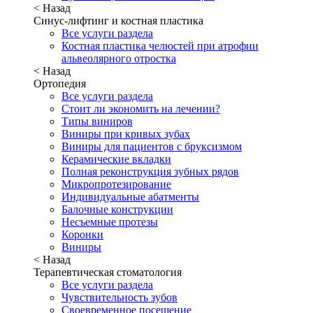
< Назад
Синус-лифтинг и костная пластика
Все услуги раздела
Костная пластика челюстей при атрофии
альвеолярного отростка
< Назад
Ортопедия
Все услуги раздела
Стоит ли экономить на лечении?
Типы виниров
Виниры при кривых зубах
Виниры для пациентов с бруксизмом
Керамические вкладки
Полная реконструкция зубных рядов
Микропротезирование
Индивидуальные абатменты
Балочные конструкции
Несъемные протезы
Коронки
Виниры
< Назад
Терапевтическая стоматология
Все услуги раздела
Чувствительность зубов
Своевременное посещение