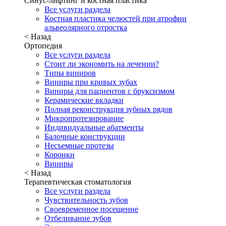
Синус-лифтинг и костная пластика
Все услуги раздела
Костная пластика челюстей при атрофии
альвеолярного отростка
< Назад
Ортопедия
Все услуги раздела
Стоит ли экономить на лечении?
Типы виниров
Виниры при кривых зубах
Виниры для пациентов с бруксизмом
Керамические вкладки
Полная реконструкция зубных рядов
Микропротезирование
Индивидуальные абатменты
Балочные конструкции
Несъемные протезы
Коронки
Виниры
< Назад
Терапевтическая стоматология
Все услуги раздела
Чувствительность зубов
Своевременное посещение
Отбеливание зубов