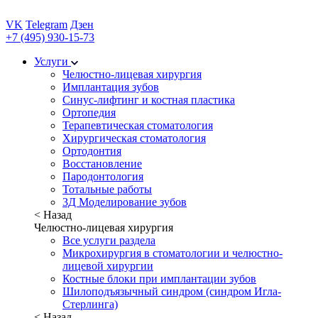
VK
Telegram
Дзен
+7 (495) 930-15-73
Услуги
Челюстно-лицевая хирургия
Имплантация зубов
Синус-лифтинг и костная пластика
Ортопедия
Терапевтическая стоматология
Хирургическая стоматология
Ортодонтия
Восстановление
Пародонтология
Тотальные работы
3Д Моделирование зубов
< Назад
Челюстно-лицевая хирургия
Все услуги раздела
Микрохирургия в стоматологии и челюстно-
лицевой хирургии
Костные блоки при имплантации зубов
Шилоподъязычный синдром (синдром Игла-
Стерлинга)
< Назад