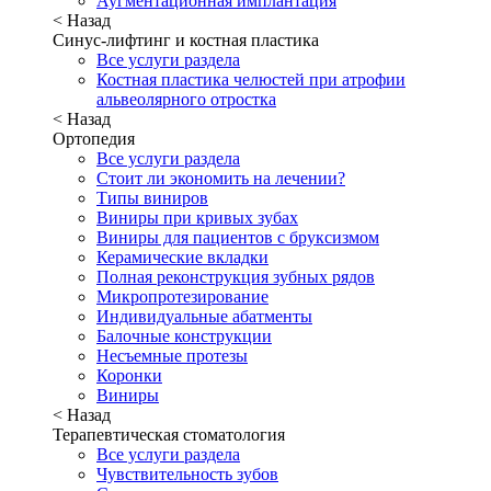
Аугментационная имплантация
< Назад
Синус-лифтинг и костная пластика
Все услуги раздела
Костная пластика челюстей при атрофии
альвеолярного отростка
< Назад
Ортопедия
Все услуги раздела
Стоит ли экономить на лечении?
Типы виниров
Виниры при кривых зубах
Виниры для пациентов с бруксизмом
Керамические вкладки
Полная реконструкция зубных рядов
Микропротезирование
Индивидуальные абатменты
Балочные конструкции
Несъемные протезы
Коронки
Виниры
< Назад
Терапевтическая стоматология
Все услуги раздела
Чувствительность зубов