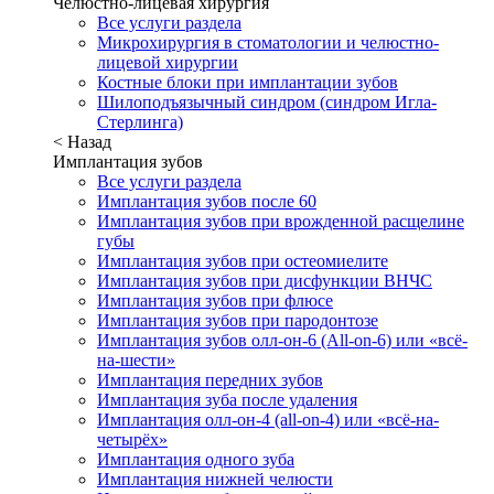
Челюстно-лицевая хирургия
Все услуги раздела
Микрохирургия в стоматологии и челюстно-
лицевой хирургии
Костные блоки при имплантации зубов
Шилоподъязычный синдром (синдром Игла-
Стерлинга)
< Назад
Имплантация зубов
Все услуги раздела
Имплантация зубов после 60
Имплантация зубов при врожденной расщелине
губы
Имплантация зубов при остеомиелите
Имплантация зубов при дисфункции ВНЧС
Имплантация зубов при флюсе
Имплантация зубов при пародонтозе
Имплантация зубов олл-он-6 (All-on-6) или «всё-
на-шести»
Имплантация передних зубов
Имплантация зуба после удаления
Имплантация олл-он-4 (all-on-4) или «всё-на-
четырёх»
Имплантация одного зуба
Имплантация нижней челюсти