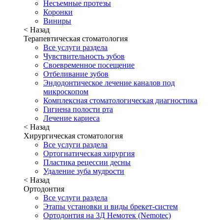
Несъемные протезы
Коронки
Виниры
< Назад
Терапевтическая стоматология
Все услуги раздела
Чувствительность зубов
Своевременное посещение
Отбеливание зубов
Эндодонтическое лечение каналов под
микроскопом
Комплексная стоматологическая диагностика
Гигиена полости рта
Лечение кариеса
< Назад
Хирургическая стоматология
Все услуги раздела
Ортогнатическая хирургия
Пластика рецессии десны
Удаление зуба мудрости
< Назад
Ортодонтия
Все услуги раздела
Этапы установки и виды брекет-систем
Ортодонтия на 3Д Немотек (Nemotec)