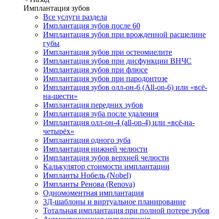
Имплантация зубов
Все услуги раздела
Имплантация зубов после 60
Имплантация зубов при врожденной расщелине
губы
Имплантация зубов при остеомиелите
Имплантация зубов при дисфункции ВНЧС
Имплантация зубов при флюсе
Имплантация зубов при пародонтозе
Имплантация зубов олл-он-6 (All-on-6) или «всё-
на-шести»
Имплантация передних зубов
Имплантация зуба после удаления
Имплантация олл-он-4 (all-on-4) или «всё-на-
четырёх»
Имплантация одного зуба
Имплантация нижней челюсти
Имплантация зубов верхней челюсти
Калькулятор стоимости имплантации
Импланты Нобель (Nobel)
Импланты Ренова (Renova)
Одномоментная имплантация
3Д-шаблоны и виртуальное планирование
Тотальная имплантация при полной потере зубов