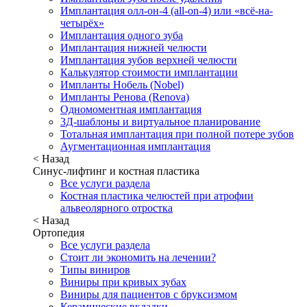
Имплантация олл-он-4 (all-on-4) или «всё-на-
четырёх»
Имплантация одного зуба
Имплантация нижней челюсти
Имплантация зубов верхней челюсти
Калькулятор стоимости имплантации
Импланты Нобель (Nobel)
Импланты Ренова (Renova)
Одномоментная имплантация
3Д-шаблоны и виртуальное планирование
Тотальная имплантация при полной потере зубов
Аугментационная имплантация
< Назад
Синус-лифтинг и костная пластика
Все услуги раздела
Костная пластика челюстей при атрофии
альвеолярного отростка
< Назад
Ортопедия
Все услуги раздела
Стоит ли экономить на лечении?
Типы виниров
Виниры при кривых зубах
Виниры для пациентов с бруксизмом
Керамические вкладки