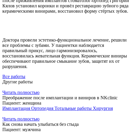
После приживления имплантов стоматолог-ортопед Григорий
Кялов установил коронки и провёл реставрацию зубного ряда
керамическими винирами, восстановил форму стёртых зубов.
Доктора провели эстетико-функциональное лечение, решили
все проблемы с зубами. У пациентки наблюдается
правильный прикус, лицо гармонизировалось,
восстановилась жевательная функция. Керамические виниры
обеспечивают правильное смыкание зубов, защитят их от
разрушения.
Все работы
Другие работы
Читать полностью
Преображение после имплантации и виниров в NKclinic
Пациент:
женщина
Имплантация
Ортопедия
Тотальные работы
Хирургия
Читать полностью
Как снова начать улыбаться без стыда
Пациент:
мужчина