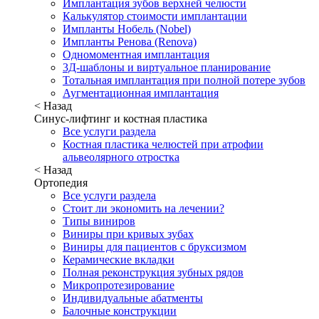
Имплантация зубов верхней челюсти
Калькулятор стоимости имплантации
Импланты Нобель (Nobel)
Импланты Ренова (Renova)
Одномоментная имплантация
3Д-шаблоны и виртуальное планирование
Тотальная имплантация при полной потере зубов
Аугментационная имплантация
< Назад
Синус-лифтинг и костная пластика
Все услуги раздела
Костная пластика челюстей при атрофии
альвеолярного отростка
< Назад
Ортопедия
Все услуги раздела
Стоит ли экономить на лечении?
Типы виниров
Виниры при кривых зубах
Виниры для пациентов с бруксизмом
Керамические вкладки
Полная реконструкция зубных рядов
Микропротезирование
Индивидуальные абатменты
Балочные конструкции