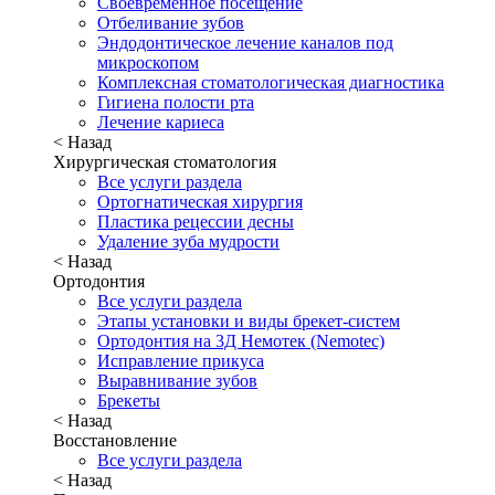
Своевременное посещение
Отбеливание зубов
Эндодонтическое лечение каналов под
микроскопом
Комплексная стоматологическая диагностика
Гигиена полости рта
Лечение кариеса
< Назад
Хирургическая стоматология
Все услуги раздела
Ортогнатическая хирургия
Пластика рецессии десны
Удаление зуба мудрости
< Назад
Ортодонтия
Все услуги раздела
Этапы установки и виды брекет-систем
Ортодонтия на 3Д Немотек (Nemotec)
Исправление прикуса
Выравнивание зубов
Брекеты
< Назад
Восстановление
Все услуги раздела
< Назад