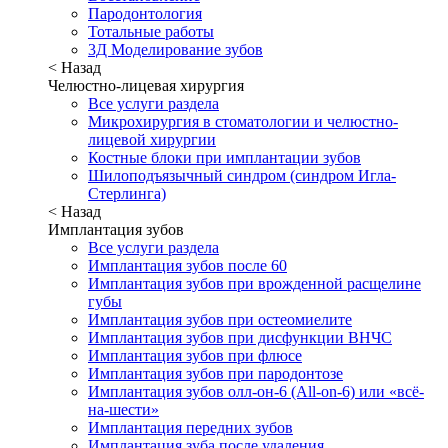
Пародонтология
Тотальные работы
3Д Моделирование зубов
< Назад
Челюстно-лицевая хирургия
Все услуги раздела
Микрохирургия в стоматологии и челюстно-
лицевой хирургии
Костные блоки при имплантации зубов
Шилоподъязычный синдром (синдром Игла-
Стерлинга)
< Назад
Имплантация зубов
Все услуги раздела
Имплантация зубов после 60
Имплантация зубов при врожденной расщелине
губы
Имплантация зубов при остеомиелите
Имплантация зубов при дисфункции ВНЧС
Имплантация зубов при флюсе
Имплантация зубов при пародонтозе
Имплантация зубов олл-он-6 (All-on-6) или «всё-
на-шести»
Имплантация передних зубов
Имплантация зуба после удаления