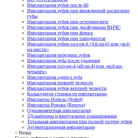
Имплантация зубов после 60
Имплантация зубов при врожденной расщелине
губы
Имплантация зубов при остеомиелите
Имплантация зубов при дисфункции ВНЧС
Имплантация зубов при флюсе
Имплантация зубов при пародонтозе
Имплантация зубов олл-он-6 (All-on-6) или «всё-
на-шести»
Имплантация передних зубов
Имплантация зуба после удаления
Имплантация олл-он-4 (all-on-4) или «всё-на-
четырёх»
Имплантация одного зуба
Имплантация нижней челюсти
Имплантация зубов верхней челюсти
Калькулятор стоимости имплантации
Импланты Нобель (Nobel)
Импланты Ренова (Renova)
Одномоментная имплантация
3Д-шаблоны и виртуальное планирование
Тотальная имплантация при полной потере зубов
Аугментационная имплантация
< Назад