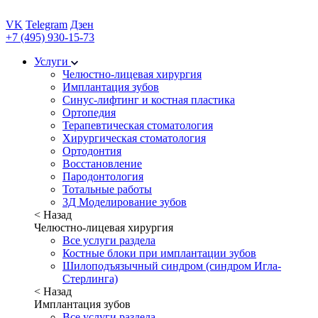
VK
Telegram
Дзен
+7 (495) 930-15-73
Услуги
Челюстно-лицевая хирургия
Имплантация зубов
Синус-лифтинг и костная пластика
Ортопедия
Терапевтическая стоматология
Хирургическая стоматология
Ортодонтия
Восстановление
Пародонтология
Тотальные работы
3Д Моделирование зубов
< Назад
Челюстно-лицевая хирургия
Все услуги раздела
Костные блоки при имплантации зубов
Шилоподъязычный синдром (синдром Игла-
Стерлинга)
< Назад
Имплантация зубов
Все услуги раздела