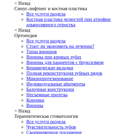
< Назад
Синус-лифтинг и костная пластика
Все услуги раздела
Костная пластика челюстей при атрофии
альвеолярного отростка
< Назад
Ортопедия
Все услуги раздела
Стоит ли экономить на лечении?
Типы виниров
Виниры при кривых зубах
Виниры для пациентов с бруксизмом
Керамические вкладки
Полная реконструкция зубных рядов
Микропротезирование
Индивидуальные абатменты
Балочные конструкции
Несъемные протезы
Коронки
Виниры
< Назад
Терапевтическая стоматология
Все услуги раздела
Чувствительность зубов
Своевременное посещение