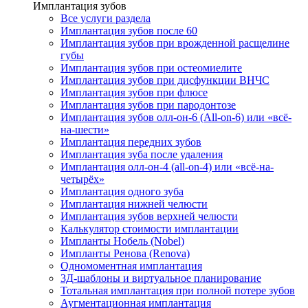
Имплантация зубов
Все услуги раздела
Имплантация зубов после 60
Имплантация зубов при врожденной расщелине
губы
Имплантация зубов при остеомиелите
Имплантация зубов при дисфункции ВНЧС
Имплантация зубов при флюсе
Имплантация зубов при пародонтозе
Имплантация зубов олл-он-6 (All-on-6) или «всё-
на-шести»
Имплантация передних зубов
Имплантация зуба после удаления
Имплантация олл-он-4 (all-on-4) или «всё-на-
четырёх»
Имплантация одного зуба
Имплантация нижней челюсти
Имплантация зубов верхней челюсти
Калькулятор стоимости имплантации
Импланты Нобель (Nobel)
Импланты Ренова (Renova)
Одномоментная имплантация
3Д-шаблоны и виртуальное планирование
Тотальная имплантация при полной потере зубов
Аугментационная имплантация