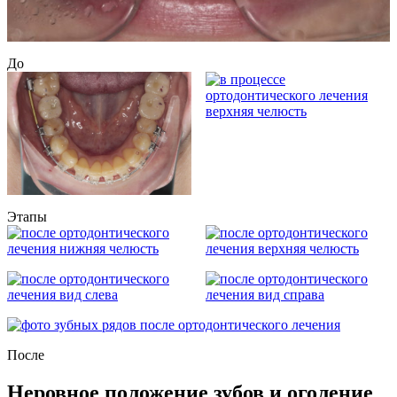
До
Этапы
После
Неровное положение зубов и оголение