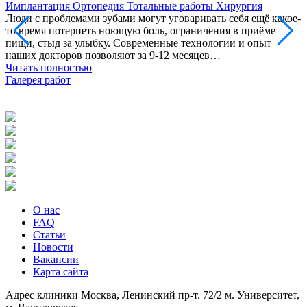
Имплантация
Ортопедия
Тотальные работы
Хирургия
Люди с проблемами зубами могут уговаривать себя ещё какое-
П
то время потерпеть ноющую боль, ограничения в приёме
о
пищи, стыд за улыбку. Современные технологии и опыт
в
наших докторов позволяют за 9-12 месяцев…
в
Читать полностью
д
Галерея работ
Ч
Г
О нас
FAQ
Статьи
Новости
Вакансии
Карта сайта
Адрес клиники
Москва, Ленинский пр-т. 72/2
м. Университет,