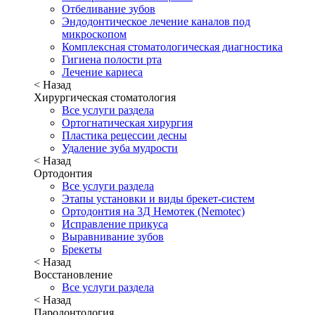
Отбеливание зубов
Эндодонтическое лечение каналов под
микроскопом
Комплексная стоматологическая диагностика
Гигиена полости рта
Лечение кариеса
< Назад
Хирургическая стоматология
Все услуги раздела
Ортогнатическая хирургия
Пластика рецессии десны
Удаление зуба мудрости
< Назад
Ортодонтия
Все услуги раздела
Этапы установки и виды брекет-систем
Ортодонтия на 3Д Немотек (Nemotec)
Исправление прикуса
Выравнивание зубов
Брекеты
< Назад
Восстановление
Все услуги раздела
< Назад
Пародонтология