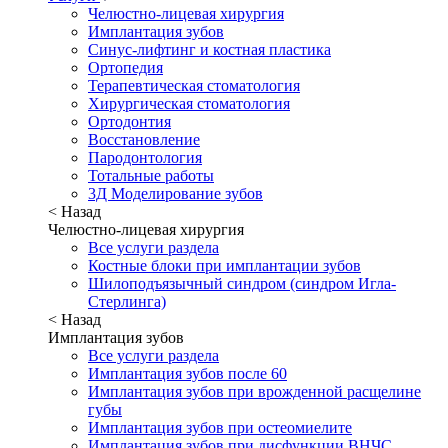
Челюстно-лицевая хирургия
Имплантация зубов
Синус-лифтинг и костная пластика
Ортопедия
Терапевтическая стоматология
Хирургическая стоматология
Ортодонтия
Восстановление
Пародонтология
Тотальные работы
3Д Моделирование зубов
< Назад
Челюстно-лицевая хирургия
Все услуги раздела
Костные блоки при имплантации зубов
Шилоподъязычный синдром (синдром Игла-
Стерлинга)
< Назад
Имплантация зубов
Все услуги раздела
Имплантация зубов после 60
Имплантация зубов при врожденной расщелине
губы
Имплантация зубов при остеомиелите
Имплантация зубов при дисфункции ВНЧС