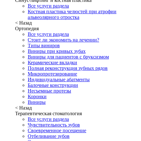
Синус-лифтинг и костная пластика
Все услуги раздела
Костная пластика челюстей при атрофии
альвеолярного отростка
< Назад
Ортопедия
Все услуги раздела
Стоит ли экономить на лечении?
Типы виниров
Виниры при кривых зубах
Виниры для пациентов с бруксизмом
Керамические вкладки
Полная реконструкция зубных рядов
Микропротезирование
Индивидуальные абатменты
Балочные конструкции
Несъемные протезы
Коронки
Виниры
< Назад
Терапевтическая стоматология
Все услуги раздела
Чувствительность зубов
Своевременное посещение
Отбеливание зубов