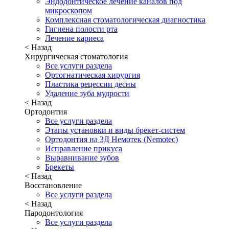
Эндодонтическое лечение каналов под
микроскопом
Комплексная стоматологическая диагностика
Гигиена полости рта
Лечение кариеса
< Назад
Хирургическая стоматология
Все услуги раздела
Ортогнатическая хирургия
Пластика рецессии десны
Удаление зуба мудрости
< Назад
Ортодонтия
Все услуги раздела
Этапы установки и виды брекет-систем
Ортодонтия на 3Д Немотек (Nemotec)
Исправление прикуса
Выравнивание зубов
Брекеты
< Назад
Восстановление
Все услуги раздела
< Назад
Пародонтология
Все услуги раздела