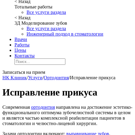
< Назад
Тотальные работы
Все услуги раздела
< Назад
3Д Моделирование зубов
Все услуги раздела
Инженерный подход в стоматологии
Врачи
Работы
Цены
Контакты
Записаться на прием
НК Клиник
/
Услуги
/
Ортодонтия
/
Исправление прикуса
Исправление прикуса
Современная
ортодонтия
направлена на достижение эстетико-
функционального оптимума зубочелюстной системы в целом
и является частью комплексной реабилитации пациентов в
стоматологии и челюстно-лицевой хирургии.
Задачи ортодонтии включают:
выравнивание зубов
,