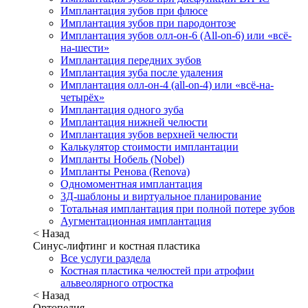
Имплантация зубов при флюсе
Имплантация зубов при пародонтозе
Имплантация зубов олл-он-6 (All-on-6) или «всё-
на-шести»
Имплантация передних зубов
Имплантация зуба после удаления
Имплантация олл-он-4 (all-on-4) или «всё-на-
четырёх»
Имплантация одного зуба
Имплантация нижней челюсти
Имплантация зубов верхней челюсти
Калькулятор стоимости имплантации
Импланты Нобель (Nobel)
Импланты Ренова (Renova)
Одномоментная имплантация
3Д-шаблоны и виртуальное планирование
Тотальная имплантация при полной потере зубов
Аугментационная имплантация
< Назад
Синус-лифтинг и костная пластика
Все услуги раздела
Костная пластика челюстей при атрофии
альвеолярного отростка
< Назад
Ортопедия