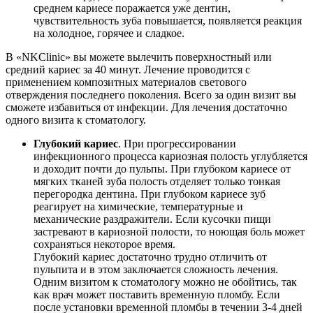
среднем кариесе поражается уже дентин,
чувствительность зуба повышается, появляется реакция
на холодное, горячее и сладкое.
В «NKClinic» вы можете вылечить поверхностный или
средний кариес за 40 минут. Лечение проводится с
применением композитных материалов светового
отверждения последнего поколения. Всего за один визит вы
сможете избавиться от инфекции. Для лечения достаточно
одного визита к стоматологу.
Глубокий кариес
. При прогрессировании
инфекционного процесса кариозная полость углубляется
и доходит почти до пульпы. При глубоком кариесе от
мягких тканей зуба полость отделяет только тонкая
перегородка дентина. При глубоком кариесе зуб
реагирует на химические, температурные и
механические раздражители. Если кусочки пищи
застревают в кариозной полости, то ноющая боль может
сохраняться некоторое время.
Глубокий кариес достаточно трудно отличить от
пульпита и в этом заключается сложность лечения.
Одним визитом к стоматологу можно не обойтись, так
как врач может поставить временную пломбу. Если
после установки временной пломбы в течении 3-4 дней