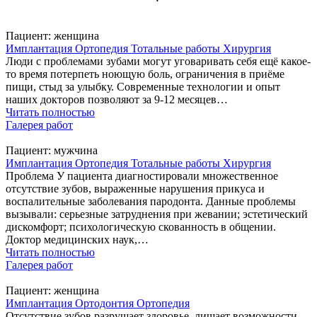
Пациент:
женщина
Имплантация
Ортопедия
Тотальные работы
Хирургия
Люди с проблемами зубами могут уговаривать себя ещё какое-
то время потерпеть ноющую боль, ограничения в приёме
пищи, стыд за улыбку. Современные технологии и опыт
наших докторов позволяют за 9-12 месяцев…
Читать полностью
Галерея работ
Пациент:
мужчина
Имплантация
Ортопедия
Тотальные работы
Хирургия
Проблема У пациента диагностировали множественное
отсутствие зубов, выраженные нарушения прикуса и
воспалительные заболевания пародонта. Данные проблемы
вызывали: серьезные затруднения при жевании; эстетический
дискомфорт; психологическую скованность в общении.
Доктор медицинских наук,…
Читать полностью
Галерея работ
Пациент:
женщина
Имплантация
Ортодонтия
Ортопедия
Отсутствие зубов разрушает здоровье, лишает возможности