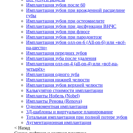
Имплантация зубов после 60
Имплантация зубов при врожденной расщелине
губы
Имплантация зубов при остеомиелите
Имплантация зубов при дисфункции ВНЧС
Имплантация зубов при флюсе
Имплантация зубов при пародонтозе
Имплантация зубов олл-он-6 (All-on-6) или «всё-
на-шести»
Имплантация передних зубов
Имплантация зуба после удаления
Имплантация олл-он-4 (all-on-4) или «всё-на-
четырёх»
Имплантация одного зуба
Имплантация нижней челюсти
Имплантация зубов верхней челюсти
Калькулятор стоимости имплантации
Импланты Нобель (Nobel)
Импланты Ренова (Renova)
Одномоментная имплантация
3Д-шаблоны и виртуальное планирование
Тотальная имплантация при полной потере зубов
Аугментационная имплантация
< Назад