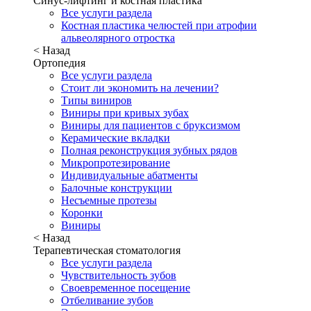
Синус-лифтинг и костная пластика
Все услуги раздела
Костная пластика челюстей при атрофии
альвеолярного отростка
< Назад
Ортопедия
Все услуги раздела
Стоит ли экономить на лечении?
Типы виниров
Виниры при кривых зубах
Виниры для пациентов с бруксизмом
Керамические вкладки
Полная реконструкция зубных рядов
Микропротезирование
Индивидуальные абатменты
Балочные конструкции
Несъемные протезы
Коронки
Виниры
< Назад
Терапевтическая стоматология
Все услуги раздела
Чувствительность зубов
Своевременное посещение
Отбеливание зубов