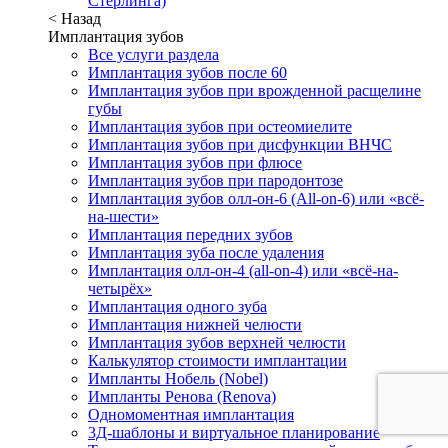
Стерлинга)
< Назад
Имплантация зубов
Все услуги раздела
Имплантация зубов после 60
Имплантация зубов при врожденной расщелине
губы
Имплантация зубов при остеомиелите
Имплантация зубов при дисфункции ВНЧС
Имплантация зубов при флюсе
Имплантация зубов при пародонтозе
Имплантация зубов олл-он-6 (All-on-6) или «всё-
на-шести»
Имплантация передних зубов
Имплантация зуба после удаления
Имплантация олл-он-4 (all-on-4) или «всё-на-
четырёх»
Имплантация одного зуба
Имплантация нижней челюсти
Имплантация зубов верхней челюсти
Калькулятор стоимости имплантации
Импланты Нобель (Nobel)
Импланты Ренова (Renova)
Одномоментная имплантация
3Д-шаблоны и виртуальное планирование