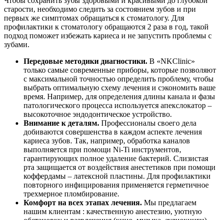
Чтобы сохранить зубы здоровыми и красивыми до глубокой
старости, необходимо следить за состоянием зубов и при
первых же симптомах обращаться к стоматологу. Для
профилактики к стоматологу обращаются 2 раза в год, такой
подход поможет избежать кариеса и не запустить проблемы с
зубами.
Передовые методики диагностики.
В «NKClinic»
только самые современные приборы, которые позволяют
с максимальной точностью определить проблему, чтобы
выбрать оптимальную схему лечения и сэкономить ваше
время. Например, для определения длины канала и фазы
патологического процесса используется апекслокатор –
высокоточное эндодонтическое устройство.
Внимание к деталям.
Профессионалы своего дела
добиваются совершенства в каждом аспекте лечения
кариеса зубов. Так, например, обработка каналов
выполняется при помощи Ni-Ti инструментов,
гарантирующих полное удаление бактерий. Слизистая
рта защищается от воздействия анестетиков при помощи
коффердамы – латексной пластины. Для профилактики
повторного инфицирования применяется герметичное
трехмерное пломбирование.
Комфорт на всех этапах лечения.
Мы предлагаем
нашим клиентам : качественную анестезию, уютную