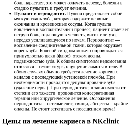
боль нарастает, это может означать переход болезни в
стадию пульпита и требует лечения.
Пульпит и периодонтит
. Пульпа представляет собой
мягкую ткань зуба, которая содержит нервные
окончания и кровеносные сосуды. Когда пульпа
вовлечена в воспалительный процесс, пациент отмечает
острую боль, отдающую в челюсть, висок или ухо,
нередко усиливающуюся по ночам. Периодонтит —
воспаление соединительной ткани, которая окружает
корень зуба. Болевой синдром может сопровождаться
припухлостью щеки (флюс), отеком десны,
подвижностью зуба. К общим симптомам недомогания
относятся – температура, ощущение ломоты в теле. В
обоих случаях обычно требуется лечение корневых
каналов с последующей установкой пломбы. При
необходимости проводится депульпирование зуба
(удаление нерва). При периодонтите, в зависимости от
степени его тяжести, проводится консервативная
терапия или хирургическое лечение. Осложнения
периодонтита – остеомиелит, свищи, абсцессы – крайне
опасны. Не стоит затягивать с посещением врача!
Цены на лечение кариеса в NKclinic