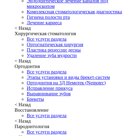
Эндодонтическое лечение каналов под
микроскопом
Комплексная стоматологическая диагностика
Гигиена полости рта
Лечение кариеса
< Назад
Хирургическая стоматология
Все услуги раздела
Ортогнатическая хирургия
Пластика рецессии десны
Удаление зуба мудрости
< Назад
Ортодонтия
Все услуги раздела
Этапы установки и виды брекет-систем
Ортодонтия на 3Д Немотек (Nemotec)
Исправление прикуса
Выравнивание зубов
Брекеты
< Назад
Восстановление
Все услуги раздела
< Назад
Пародонтология
Все услуги раздела