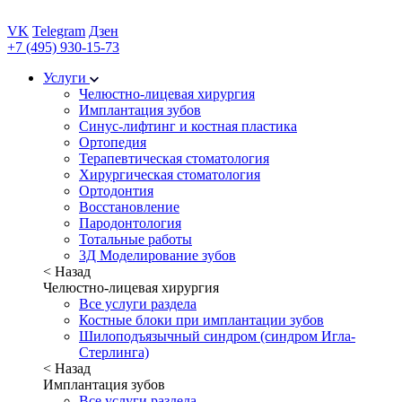
VK
Telegram
Дзен
+7 (495) 930-15-73
Услуги
Челюстно-лицевая хирургия
Имплантация зубов
Синус-лифтинг и костная пластика
Ортопедия
Терапевтическая стоматология
Хирургическая стоматология
Ортодонтия
Восстановление
Пародонтология
Тотальные работы
3Д Моделирование зубов
< Назад
Челюстно-лицевая хирургия
Все услуги раздела
Костные блоки при имплантации зубов
Шилоподъязычный синдром (синдром Игла-
Стерлинга)
< Назад
Имплантация зубов
Все услуги раздела