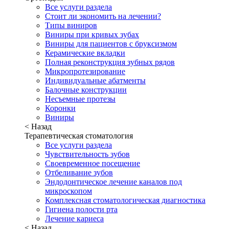
Все услуги раздела
Стоит ли экономить на лечении?
Типы виниров
Виниры при кривых зубах
Виниры для пациентов с бруксизмом
Керамические вкладки
Полная реконструкция зубных рядов
Микропротезирование
Индивидуальные абатменты
Балочные конструкции
Несъемные протезы
Коронки
Виниры
< Назад
Терапевтическая стоматология
Все услуги раздела
Чувствительность зубов
Своевременное посещение
Отбеливание зубов
Эндодонтическое лечение каналов под
микроскопом
Комплексная стоматологическая диагностика
Гигиена полости рта
Лечение кариеса
< Назад