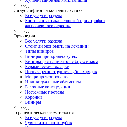
Аугментационная имплантация
< Назад
Синус-лифтинг и костная пластика
Все услуги раздела
Костная пластика челюстей при атрофии
альвеолярного отростка
< Назад
Ортопедия
Все услуги раздела
Стоит ли экономить на лечении?
Типы виниров
Виниры при кривых зубах
Виниры для пациентов с бруксизмом
Керамические вкладки
Полная реконструкция зубных рядов
Микропротезирование
Индивидуальные абатменты
Балочные конструкции
Несъемные протезы
Коронки
Виниры
< Назад
Терапевтическая стоматология
Все услуги раздела
Чувствительность зубов