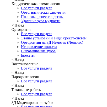
Хирургическая стоматология
Все услуги раздела
Ортогнатическая хирургия
Пластика рецессии десны
Удаление зуба мудрости
< Назад
Ортодонтия
Все услуги раздела
Этапы установки и виды брекет-систем
Ортодонтия на 3Д Немотек (Nemotec)
Исправление прикуса
Выравнивание зубов
Брекеты
< Назад
Восстановление
Все услуги раздела
< Назад
Пародонтология
Все услуги раздела
< Назад
Тотальные работы
Все услуги раздела
< Назад
3Д Моделирование зубов
Все услуги раздела