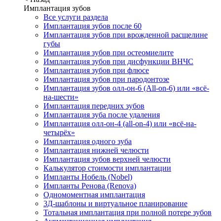
Имплантация зубов
Все услуги раздела
Имплантация зубов после 60
Имплантация зубов при врожденной расщелине
губы
Имплантация зубов при остеомиелите
Имплантация зубов при дисфункции ВНЧС
Имплантация зубов при флюсе
Имплантация зубов при пародонтозе
Имплантация зубов олл-он-6 (All-on-6) или «всё-
на-шести»
Имплантация передних зубов
Имплантация зуба после удаления
Имплантация олл-он-4 (all-on-4) или «всё-на-
четырёх»
Имплантация одного зуба
Имплантация нижней челюсти
Имплантация зубов верхней челюсти
Калькулятор стоимости имплантации
Импланты Нобель (Nobel)
Импланты Ренова (Renova)
Одномоментная имплантация
3Д-шаблоны и виртуальное планирование
Тотальная имплантация при полной потере зубов