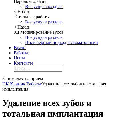
Пародонтология
Все услуги раздела
< Назад
Тотальные работы
Все услуги раздела
< Назад
3Д Моделирование зубов
Все услуги раздела
Инженерный подход в стоматологии
Врачи
Работы
Цены
Контакты
Записаться на прием
НК Клиник
/
Работы
/
Удаление всех зубов и тотальная
имплантация
Удаление всех зубов и
тотальная имплантация