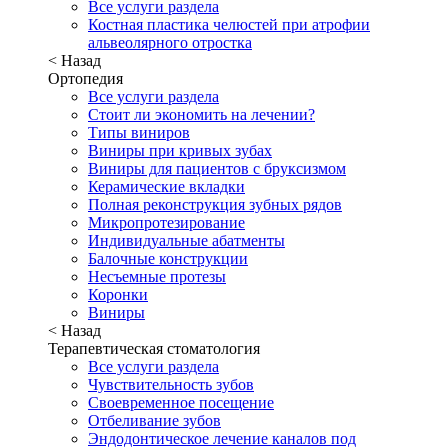
Все услуги раздела
Костная пластика челюстей при атрофии
альвеолярного отростка
< Назад
Ортопедия
Все услуги раздела
Стоит ли экономить на лечении?
Типы виниров
Виниры при кривых зубах
Виниры для пациентов с бруксизмом
Керамические вкладки
Полная реконструкция зубных рядов
Микропротезирование
Индивидуальные абатменты
Балочные конструкции
Несъемные протезы
Коронки
Виниры
< Назад
Терапевтическая стоматология
Все услуги раздела
Чувствительность зубов
Своевременное посещение
Отбеливание зубов
Эндодонтическое лечение каналов под