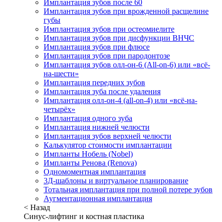
Имплантация зубов после 60
Имплантация зубов при врожденной расщелине
губы
Имплантация зубов при остеомиелите
Имплантация зубов при дисфункции ВНЧС
Имплантация зубов при флюсе
Имплантация зубов при пародонтозе
Имплантация зубов олл-он-6 (All-on-6) или «всё-
на-шести»
Имплантация передних зубов
Имплантация зуба после удаления
Имплантация олл-он-4 (all-on-4) или «всё-на-
четырёх»
Имплантация одного зуба
Имплантация нижней челюсти
Имплантация зубов верхней челюсти
Калькулятор стоимости имплантации
Импланты Нобель (Nobel)
Импланты Ренова (Renova)
Одномоментная имплантация
3Д-шаблоны и виртуальное планирование
Тотальная имплантация при полной потере зубов
Аугментационная имплантация
< Назад
Синус-лифтинг и костная пластика