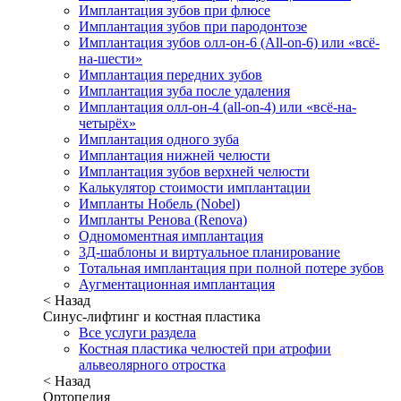
Имплантация зубов при флюсе
Имплантация зубов при пародонтозе
Имплантация зубов олл-он-6 (All-on-6) или «всё-
на-шести»
Имплантация передних зубов
Имплантация зуба после удаления
Имплантация олл-он-4 (all-on-4) или «всё-на-
четырёх»
Имплантация одного зуба
Имплантация нижней челюсти
Имплантация зубов верхней челюсти
Калькулятор стоимости имплантации
Импланты Нобель (Nobel)
Импланты Ренова (Renova)
Одномоментная имплантация
3Д-шаблоны и виртуальное планирование
Тотальная имплантация при полной потере зубов
Аугментационная имплантация
< Назад
Синус-лифтинг и костная пластика
Все услуги раздела
Костная пластика челюстей при атрофии
альвеолярного отростка
< Назад
Ортопедия