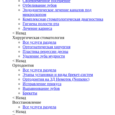
Своевременное посещение
Отбеливание зубов
Эндодонтическое лечение каналов под
микроскопом
Комплексная стоматологическая диагностика
Гигиена полости рта
Лечение кариеса
< Назад
Хирургическая стоматология
Все услуги раздела
Ортогнатическая хирургия
Пластика рецессии десны
Удаление зуба мудрости
< Назад
Ортодонтия
Все услуги раздела
Этапы установки и виды брекет-систем
Ортодонтия на 3Д Немотек (Nemotec)
Исправление прикуса
Выравнивание зубов
Брекеты
< Назад
Восстановление
Все услуги раздела
< Назад