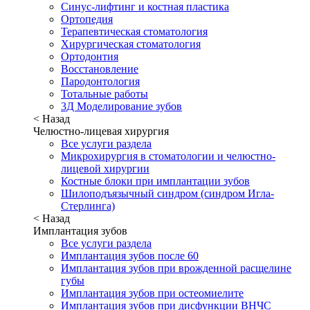
Синус-лифтинг и костная пластика
Ортопедия
Терапевтическая стоматология
Хирургическая стоматология
Ортодонтия
Восстановление
Пародонтология
Тотальные работы
3Д Моделирование зубов
< Назад
Челюстно-лицевая хирургия
Все услуги раздела
Микрохирургия в стоматологии и челюстно-
лицевой хирургии
Костные блоки при имплантации зубов
Шилоподъязычный синдром (синдром Игла-
Стерлинга)
< Назад
Имплантация зубов
Все услуги раздела
Имплантация зубов после 60
Имплантация зубов при врожденной расщелине
губы
Имплантация зубов при остеомиелите
Имплантация зубов при дисфункции ВНЧС