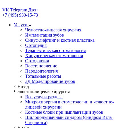
VK
Telegram
Дзен
+7 (495) 930-15-73
Услуги
Челюстно-лицевая хирургия
Имплантация зубов
Синус-лифтинг и костная пластика
Ортопедия
Терапевтическая стоматология
Хирургическая стоматология
Ортодонтия
Восстановление
Пародонтология
Тотальные работы
3Д Моделирование зубов
< Назад
Челюстно-лицевая хирургия
Все услуги раздела
Микрохирургия в стоматологии и челюстно-
лицевой хирургии
Костные блоки при имплантации зубов
Шилоподъязычный синдром (синдром Игла-
Стерлинга)
< Назад