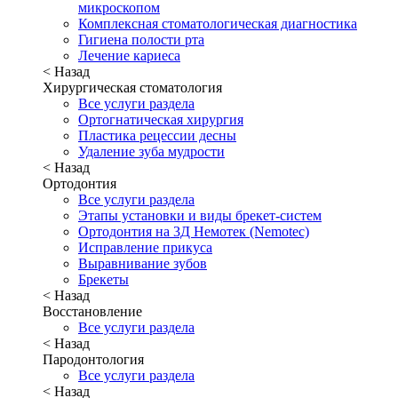
микроскопом
Комплексная стоматологическая диагностика
Гигиена полости рта
Лечение кариеса
< Назад
Хирургическая стоматология
Все услуги раздела
Ортогнатическая хирургия
Пластика рецессии десны
Удаление зуба мудрости
< Назад
Ортодонтия
Все услуги раздела
Этапы установки и виды брекет-систем
Ортодонтия на 3Д Немотек (Nemotec)
Исправление прикуса
Выравнивание зубов
Брекеты
< Назад
Восстановление
Все услуги раздела
< Назад
Пародонтология
Все услуги раздела
< Назад