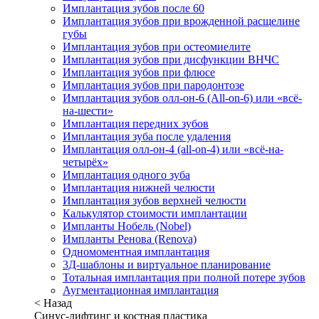
Имплантация зубов после 60
Имплантация зубов при врожденной расщелине
губы
Имплантация зубов при остеомиелите
Имплантация зубов при дисфункции ВНЧС
Имплантация зубов при флюсе
Имплантация зубов при пародонтозе
Имплантация зубов олл-он-6 (All-on-6) или «всё-
на-шести»
Имплантация передних зубов
Имплантация зуба после удаления
Имплантация олл-он-4 (all-on-4) или «всё-на-
четырёх»
Имплантация одного зуба
Имплантация нижней челюсти
Имплантация зубов верхней челюсти
Калькулятор стоимости имплантации
Импланты Нобель (Nobel)
Импланты Ренова (Renova)
Одномоментная имплантация
3Д-шаблоны и виртуальное планирование
Тотальная имплантация при полной потере зубов
Аугментационная имплантация
< Назад
Синус-лифтинг и костная пластика