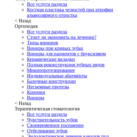
Все услуги раздела
Костная пластика челюстей при атрофии
альвеолярного отростка
< Назад
Ортопедия
Все услуги раздела
Стоит ли экономить на лечении?
Типы виниров
Виниры при кривых зубах
Виниры для пациентов с бруксизмом
Керамические вкладки
Полная реконструкция зубных рядов
Микропротезирование
Индивидуальные абатменты
Балочные конструкции
Несъемные протезы
Коронки
Виниры
< Назад
Терапевтическая стоматология
Все услуги раздела
Чувствительность зубов
Своевременное посещение
Отбеливание зубов
Эндодонтическое лечение каналов под