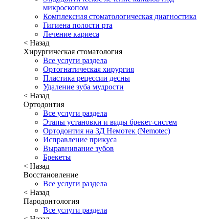
микроскопом
Комплексная стоматологическая диагностика
Гигиена полости рта
Лечение кариеса
< Назад
Хирургическая стоматология
Все услуги раздела
Ортогнатическая хирургия
Пластика рецессии десны
Удаление зуба мудрости
< Назад
Ортодонтия
Все услуги раздела
Этапы установки и виды брекет-систем
Ортодонтия на 3Д Немотек (Nemotec)
Исправление прикуса
Выравнивание зубов
Брекеты
< Назад
Восстановление
Все услуги раздела
< Назад
Пародонтология
Все услуги раздела
< Назад