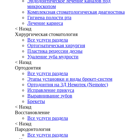
Эндодонтическое лечение каналов под
микроскопом
Комплексная стоматологическая диагностика
Гигиена полости рта
Лечение кариеса
< Назад
Хирургическая стоматология
Все услуги раздела
Ортогнатическая хирургия
Пластика рецессии десны
Удаление зуба мудрости
< Назад
Ортодонтия
Все услуги раздела
Этапы установки и виды брекет-систем
Ортодонтия на 3Д Немотек (Nemotec)
Исправление прикуса
Выравнивание зубов
Брекеты
< Назад
Восстановление
Все услуги раздела
< Назад
Пародонтология
Все услуги раздела