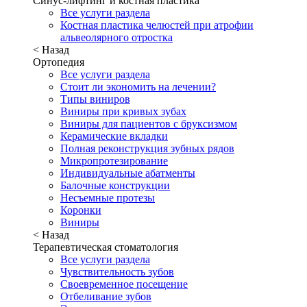
Синус-лифтинг и костная пластика
Все услуги раздела
Костная пластика челюстей при атрофии
альвеолярного отростка
< Назад
Ортопедия
Все услуги раздела
Стоит ли экономить на лечении?
Типы виниров
Виниры при кривых зубах
Виниры для пациентов с бруксизмом
Керамические вкладки
Полная реконструкция зубных рядов
Микропротезирование
Индивидуальные абатменты
Балочные конструкции
Несъемные протезы
Коронки
Виниры
< Назад
Терапевтическая стоматология
Все услуги раздела
Чувствительность зубов
Своевременное посещение
Отбеливание зубов