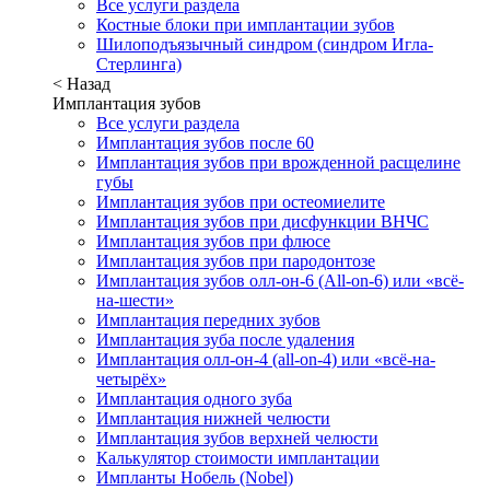
Все услуги раздела
Костные блоки при имплантации зубов
Шилоподъязычный синдром (синдром Игла-
Стерлинга)
< Назад
Имплантация зубов
Все услуги раздела
Имплантация зубов после 60
Имплантация зубов при врожденной расщелине
губы
Имплантация зубов при остеомиелите
Имплантация зубов при дисфункции ВНЧС
Имплантация зубов при флюсе
Имплантация зубов при пародонтозе
Имплантация зубов олл-он-6 (All-on-6) или «всё-
на-шести»
Имплантация передних зубов
Имплантация зуба после удаления
Имплантация олл-он-4 (all-on-4) или «всё-на-
четырёх»
Имплантация одного зуба
Имплантация нижней челюсти
Имплантация зубов верхней челюсти
Калькулятор стоимости имплантации
Импланты Нобель (Nobel)