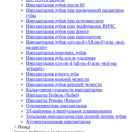
Имплантация зубов после 60
Имплантация зубов при врожденной расщелине
губы
Имплантация зубов при остеомиелите
Имплантация зубов при дисфункции ВНЧС
Имплантация зубов при флюсе
Имплантация зубов при пародонтозе
Имплантация зубов олл-он-6 (All-on-6) или «всё-
на-шести»
Имплантация передних зубов
Имплантация зуба после удаления
Имплантация олл-он-4 (all-on-4) или «всё-на-
четырёх»
Имплантация одного зуба
Имплантация нижней челюсти
Имплантация зубов верхней челюсти
Калькулятор стоимости имплантации
Импланты Нобель (Nobel)
Импланты Ренова (Renova)
Одномоментная имплантация
3Д-шаблоны и виртуальное планирование
Тотальная имплантация при полной потере зубов
Аугментационная имплантация
< Назад