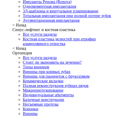
Импланты Ренова (Renova)
Одномоментная имплантация
3Д-шаблоны и виртуальное планирование
Тотальная имплантация при полной потере зубов
Аугментационная имплантация
< Назад
Синус-лифтинг и костная пластика
Все услуги раздела
Костная пластика челюстей при атрофии
альвеолярного отростка
< Назад
Ортопедия
Все услуги раздела
Стоит ли экономить на лечении?
Типы виниров
Виниры при кривых зубах
Виниры для пациентов с бруксизмом
Керамические вкладки
Полная реконструкция зубных рядов
Микропротезирование
Индивидуальные абатменты
Балочные конструкции
Несъемные протезы
Коронки
Виниры