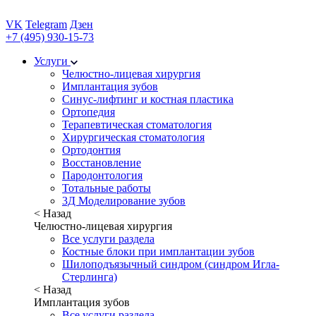
VK
Telegram
Дзен
+7 (495) 930-15-73
Услуги
Челюстно-лицевая хирургия
Имплантация зубов
Синус-лифтинг и костная пластика
Ортопедия
Терапевтическая стоматология
Хирургическая стоматология
Ортодонтия
Восстановление
Пародонтология
Тотальные работы
3Д Моделирование зубов
< Назад
Челюстно-лицевая хирургия
Все услуги раздела
Костные блоки при имплантации зубов
Шилоподъязычный синдром (синдром Игла-
Стерлинга)
< Назад
Имплантация зубов
Все услуги раздела