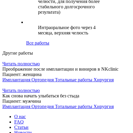
челюсти, для получения более
стабильного долгосрочного
результата)
Интраоральное фото через 4
месяца, верхняя челюсть
Все работы
Другие работы
Читать полностью
Преображение после имплантации и виниров в NKclinic
Пациент:
женщина
Имплантация
Ортопедия
Тотальные работы
Хирургия
Читать полностью
Как снова начать улыбаться без стыда
Пациент:
мужчина
Имплантация
Ортопедия
Тотальные работы
Хирургия
О нас
FAQ
Статьи
Новости