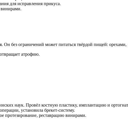
ния для исправления прикуса.
а винирами.
. Он без ограничений может питаться твёрдой пищей: орехами,
дотвращает атрофию.
инских наук. Провёл костную пластику, имплантацию и ортогн
операции, установила брекет-систему.
ное протезирование, реставрацию винирами.