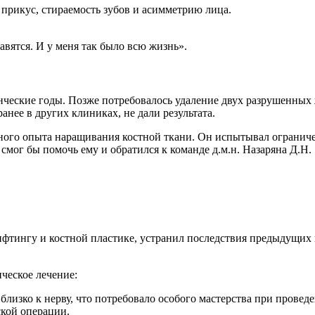
прикус, стираемость зубов и асимметрию лица.
равятся. И у меня так было всю жизнь».
ческие годы. Позже потребовалось удаление двух разрушенных ж
нее в других клиниках, не дали результата.
ного опыта наращивания костной ткани. Он испытывал ограниче
мог бы помочь ему и обратился к команде д.м.н. Назаряна Д.Н.
фтингу и костной пластике, устранил последствия предыдущих
ческое лечение:
 близко к нерву, что потребовало особого мастерства при провед
ской операции.