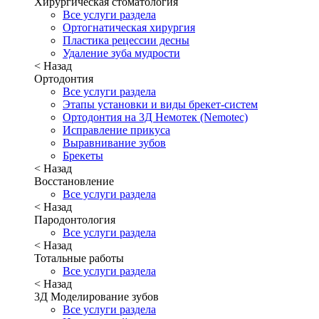
Хирургическая стоматология
Все услуги раздела
Ортогнатическая хирургия
Пластика рецессии десны
Удаление зуба мудрости
< Назад
Ортодонтия
Все услуги раздела
Этапы установки и виды брекет-систем
Ортодонтия на 3Д Немотек (Nemotec)
Исправление прикуса
Выравнивание зубов
Брекеты
< Назад
Восстановление
Все услуги раздела
< Назад
Пародонтология
Все услуги раздела
< Назад
Тотальные работы
Все услуги раздела
< Назад
3Д Моделирование зубов
Все услуги раздела