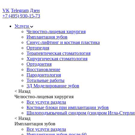
VK
Telegram
Дзен
+7 (495) 930-15-73
Услуги
Челюстно-лицевая хирургия
Имплантация зубов
Синус-лифтинг и костная пластика
Ортопедия
Терапевтическая стоматология
Хирургическая стоматология
Ортодонтия
Восстановление
Пародонтология
Тотальные работы
3Д Моделирование зубов
< Назад
Челюстно-лицевая хирургия
Все услуги раздела
Костные блоки при имплантации зубов
Шилоподъязычный синдром (синдром Игла-Стерли
< Назад
Имплантация зубов
Все услуги раздела
Имплантация зубов после 60