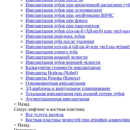
Имплантация зубов при врожденной расщелине гу
Имплантация зубов при остеомиелите
Имплантация зубов при дисфункции ВНЧС
Имплантация зубов при флюсе
Имплантация зубов при пародонтозе
Имплантация зубов олл-он-6 (All-on-6) или «всё-на
Имплантация передних зубов
Имплантация зуба после удаления
Имплантация олл-он-4 (all-on-4) или «всё-на-четырё
Имплантация одного зуба
Имплантация нижней челюсти
Имплантация зубов верхней челюсти
Калькулятор стоимости имплантации
Импланты Нобель (Nobel)
Импланты Ренова (Renova)
Одномоментная имплантация
3Д-шаблоны и виртуальное планирование
Тотальная имплантация при полной потере зубов
Аугментационная имплантация
< Назад
Синус-лифтинг и костная пластика
Все услуги раздела
Костная пластика челюстей при атрофии альвеолярн
< Назад