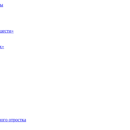
бы
-шести»
х»
ого отростка