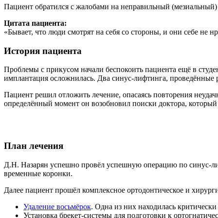
Пациент обратился с жалобами на неправильный (мезиальный) 
Цитата пациента:
«Бывает, что люди смотрят на себя со стороны, и они себе не н
История пациента
Проблемы с прикусом начали беспокоить пациента ещё в студен
имплантация осложнилась. Два синус-лифтинга, проведённые ра
Пациент решил отложить лечение, опасаясь повторения неудач
определённый момент он возобновил поиски доктора, который с
План лечения
Д.Н. Назарян успешно провёл успешную операцию по синус-ли
временные коронки.
Далее пациент прошёл комплексное ортодонтическое и хирурги
Удаление восьмёрок
. Одна из них находилась критически
Установка брекет-системы для подготовки к ортогнатиче