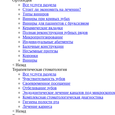
Ортопедия
Все услуги раздела
Стоит ли экономить на лечении?
Типы виниров
Виниры при кривых зубах
Виниры для пациентов с бруксизмом
Керамические вкладки
Полная реконструкция зубных рядов
Микропротезирование
Индивидуальные абатменты
Балочные конструкции
Несъемные протезы
Коронки
Виниры
< Назад
Терапевтическая стоматология
Все услуги раздела
Чувствительность зубов
Своевременное посещение
Отбеливание зубов
Эндодонтическое лечение каналов под микроскопо
Комплексная стоматологическая диагностика
Гигиена полости рта
Лечение кариеса
< Назад