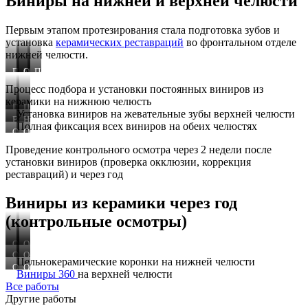
Виниры на нижней и верхней челюсти
Первым этапом протезирования стала подготовка зубов и
установка
керамических реставраций
во фронтальном отделе
нижней челюсти.
Подбор
Маркировка
Обточка
Постоянное
цвета
зубов
передних
протезирование
Процесс подбора и установки постоянных виниров из
виниров
для
нижних
передних
керамики на нижнюю челюсть
360
снятия
резцов
нижних
Примерка
Процесс
Установка виниров на жевательные зубы верхней челюсти
временных
под
зубов
реставраций
фиксации
Верхняя
Нижняя
Полная фиксация всех виниров на обеих челюстях
реставраций
цельнокерамические
на
челюсть
челюсть
Осмотр
Осмотр
коронки
модели
через
через
Проведение контрольного осмотра через 2 недели после
челюстей
2
год
установки виниров (проверка окклюзии, коррекция
недели
реставраций) и через год
Виниры из керамики через год
(контрольные осмотры)
Осмотр
Осмотр
через
Осмотр
через
Осмотр
Цельнокерамические коронки на нижней челюсти
2
через
год
через
Осмотр
Осмотр
Виниры 360
на верхней челюсти
недели
2
после
год
реставраций
коронок
Все работы
после
недели
постоянного
через
через
Другие работы
установки
протезирования
2
год