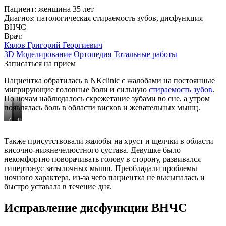
Пациент:
женщина 35 лет
Диагноз:
патологическая стираемость зубов, дисфункция
ВНЧС
Врач:
Кялов Григорий Георгиевич
3D Моделирование
Ортопедия
Тотальные работы
Записаться на прием
Пациентка обратилась в NKclinic с жалобами на постоянные
мигрирующие головные боли и сильную
стираемость зубов
.
По ночам наблюдалось скрежетание зубами во сне, а утром
появлялась боль в области висков и жевательных мышц.
Стираемость
Фото
Наклон
режущего
зубов
зубов
края
до
из-
Также присутствовали жалобы на хруст и щелчки в области
жевательных
лечения
за
височно-нижнечелюстного сустава. Девушке было
зубов
патологической
некомфортно поворачивать голову в сторону, развивался
стираемости
гипертонус затылочных мышц. Преобладали проблемы
ночного характера, из-за чего пациентка не высыпалась и
быстро уставала в течение дня.
Исправление дисфункции ВНЧС