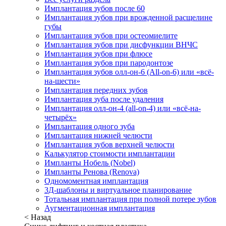
Имплантация зубов после 60
Имплантация зубов при врожденной расщелине
губы
Имплантация зубов при остеомиелите
Имплантация зубов при дисфункции ВНЧС
Имплантация зубов при флюсе
Имплантация зубов при пародонтозе
Имплантация зубов олл-он-6 (All-on-6) или «всё-
на-шести»
Имплантация передних зубов
Имплантация зуба после удаления
Имплантация олл-он-4 (all-on-4) или «всё-на-
четырёх»
Имплантация одного зуба
Имплантация нижней челюсти
Имплантация зубов верхней челюсти
Калькулятор стоимости имплантации
Импланты Нобель (Nobel)
Импланты Ренова (Renova)
Одномоментная имплантация
3Д-шаблоны и виртуальное планирование
Тотальная имплантация при полной потере зубов
Аугментационная имплантация
< Назад