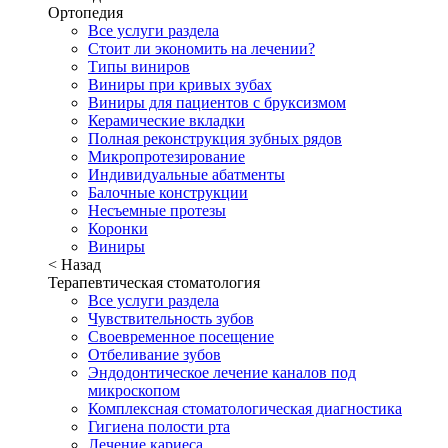
Ортопедия
Все услуги раздела
Стоит ли экономить на лечении?
Типы виниров
Виниры при кривых зубах
Виниры для пациентов с бруксизмом
Керамические вкладки
Полная реконструкция зубных рядов
Микропротезирование
Индивидуальные абатменты
Балочные конструкции
Несъемные протезы
Коронки
Виниры
< Назад
Терапевтическая стоматология
Все услуги раздела
Чувствительность зубов
Своевременное посещение
Отбеливание зубов
Эндодонтическое лечение каналов под
микроскопом
Комплексная стоматологическая диагностика
Гигиена полости рта
Лечение кариеса