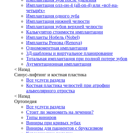
Имплантация олл-он-4 (all-on-4) или «всё-на-
четырёх»
Имплантация одного зуба
Имплантация нижней челюсти
Имплантация зубов верхней челюсти
Калькулятор стоимости имплантации
Импланты Нобель (Nobel)
Импланты Ренова (Renova)
Одномоментная имплантация
3Д-шаблоны и виртуальное планирование
Тотальная имплантация при полной потере зубов
Аугментационная имплантация
< Назад
Синус-лифтинг и костная пластика
Все услуги раздела
Костная пластика челюстей при атрофии
альвеолярного отростка
< Назад
Ортопедия
Все услуги раздела
Стоит ли экономить на лечении?
Типы виниров
Виниры при кривых зубах
Виниры для пациентов с бруксизмом