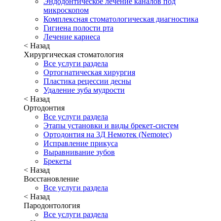
Эндодонтическое лечение каналов под
микроскопом
Комплексная стоматологическая диагностика
Гигиена полости рта
Лечение кариеса
< Назад
Хирургическая стоматология
Все услуги раздела
Ортогнатическая хирургия
Пластика рецессии десны
Удаление зуба мудрости
< Назад
Ортодонтия
Все услуги раздела
Этапы установки и виды брекет-систем
Ортодонтия на 3Д Немотек (Nemotec)
Исправление прикуса
Выравнивание зубов
Брекеты
< Назад
Восстановление
Все услуги раздела
< Назад
Пародонтология
Все услуги раздела