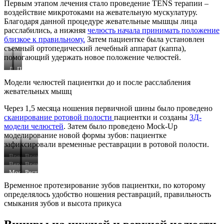
Первым этапом лечения стало проведение TENS терапии –
воздействие микротоками на жевательную мускулатуру.
Благодаря данной процедуре жевательные мышцы лица
расслабились, а нижняя
челюсть начала принимать положение
близкое к правильному.
Затем пациентке была установлен
съемный ортопедический лечебный аппарат (каппа),
помогающий удержать новое положение челюстей.
До
После
Модели челюстей пациентки до и после расслабления
жевательных мышц
Через 1,5 месяца ношения первичной шины было проведено
сканирование ротовой полости
пациентки и созданы
3Д-
модели челюстей
. Затем было проведено Mock-Up
моделирование новой формы зубов: пациентке
зафиксировали временные реставрации в ротовой полости.
Временные
Временные
зубные
Верхняя
виниры
Временные
коронки
челюсть
Mock-
360
реставрации
Реставрации,
пациентки
Up
по
на
Временное протезирование зубов пациентки, по которому
моделирование
с
нижней
которым
определялось удобство ношения реставраций, правильность
временными
новой
челюсти
определяется
смыкания зубов и высота прикуса
реставрациями
формы
удобство
зубов
ношения