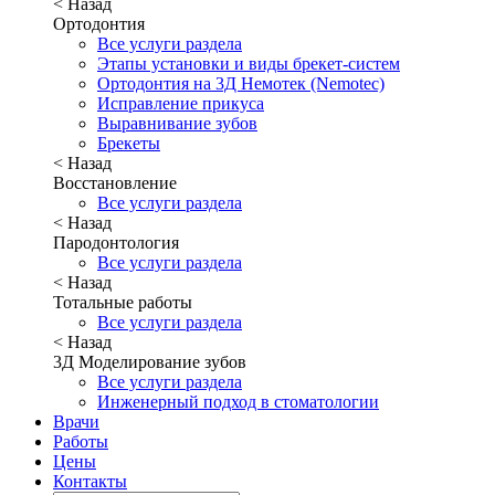
< Назад
Ортодонтия
Все услуги раздела
Этапы установки и виды брекет-систем
Ортодонтия на 3Д Немотек (Nemotec)
Исправление прикуса
Выравнивание зубов
Брекеты
< Назад
Восстановление
Все услуги раздела
< Назад
Пародонтология
Все услуги раздела
< Назад
Тотальные работы
Все услуги раздела
< Назад
3Д Моделирование зубов
Все услуги раздела
Инженерный подход в стоматологии
Врачи
Работы
Цены
Контакты