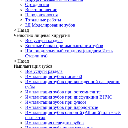
Ортодонтия
Восстановление
Пародонтология
Тотальные работы
3Д Моделирование зубов
< Назад
Челюстно-лицевая хирургия
Все услуги раздела
Костные блоки при имплантации зубов
Шилоподъязычный синдром (синдром Игла-
Стерлинга)
< Назад
Имплантация зубов
Все услуги раздела
Имплантация зубов после 60
Имплантация зубов при врожденной расщелине
губы
Имплантация зубов при остеомиелите
Имплантация зубов при дисфункции ВНЧС
Имплантация зубов при флюсе
Имплантация зубов при пародонтозе
Имплантация зубов олл-он-6 (All-on-6) или «всё-
на-шести»
Имплантация передних зубов
Имплантация зуба после удаления