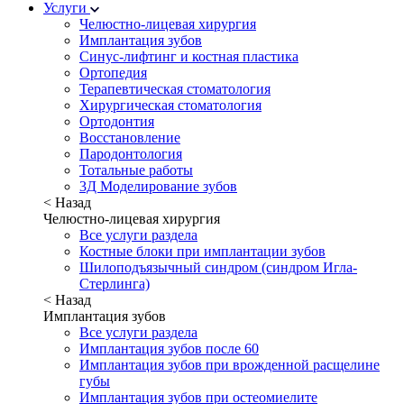
Услуги
Челюстно-лицевая хирургия
Имплантация зубов
Синус-лифтинг и костная пластика
Ортопедия
Терапевтическая стоматология
Хирургическая стоматология
Ортодонтия
Восстановление
Пародонтология
Тотальные работы
3Д Моделирование зубов
< Назад
Челюстно-лицевая хирургия
Все услуги раздела
Костные блоки при имплантации зубов
Шилоподъязычный синдром (синдром Игла-
Стерлинга)
< Назад
Имплантация зубов
Все услуги раздела
Имплантация зубов после 60
Имплантация зубов при врожденной расщелине
губы
Имплантация зубов при остеомиелите