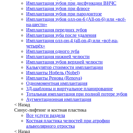
Имплантация зубов при дисфункции ВНЧС
Имплантация зубов при флюсе
Имплантация зубов при пародонтозе
Имплантация зубов олл-он-6 (All-on-6) или «всё-
на-шести»
Имплантация передних зубов
Имплантация зуба после удаления
Имплантация олл-он-4 (all-on-4) или «всё-на-
четырёх»
Имплантация одного зуба
Имплантация нижней челюсти
Имплантация зубов верхней челюсти
Калькулятор стоимости имплантации
Импланты Нобель (Nobel)
Импланты Ренова (Renova)
Одномоментная имплантация
3Д-шаблоны и виртуальное планирование
Тотальная имплантация при полной потере зубов
Аугментационная имплантация
< Назад
Синус-лифтинг и костная пластика
Все услуги раздела
Костная пластика челюстей при атрофии
альвеолярного отростка
< Назад