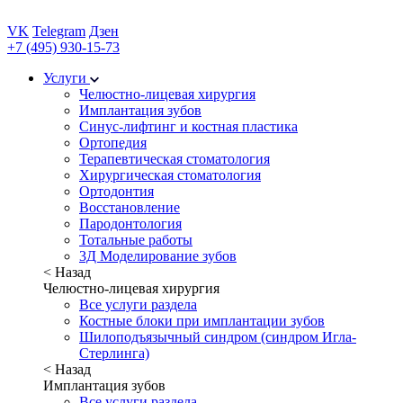
VK
Telegram
Дзен
+7 (495) 930-15-73
Услуги
Челюстно-лицевая хирургия
Имплантация зубов
Синус-лифтинг и костная пластика
Ортопедия
Терапевтическая стоматология
Хирургическая стоматология
Ортодонтия
Восстановление
Пародонтология
Тотальные работы
3Д Моделирование зубов
< Назад
Челюстно-лицевая хирургия
Все услуги раздела
Костные блоки при имплантации зубов
Шилоподъязычный синдром (синдром Игла-
Стерлинга)
< Назад
Имплантация зубов
Все услуги раздела