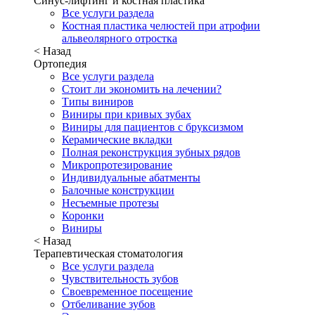
Синус-лифтинг и костная пластика
Все услуги раздела
Костная пластика челюстей при атрофии
альвеолярного отростка
< Назад
Ортопедия
Все услуги раздела
Стоит ли экономить на лечении?
Типы виниров
Виниры при кривых зубах
Виниры для пациентов с бруксизмом
Керамические вкладки
Полная реконструкция зубных рядов
Микропротезирование
Индивидуальные абатменты
Балочные конструкции
Несъемные протезы
Коронки
Виниры
< Назад
Терапевтическая стоматология
Все услуги раздела
Чувствительность зубов
Своевременное посещение
Отбеливание зубов