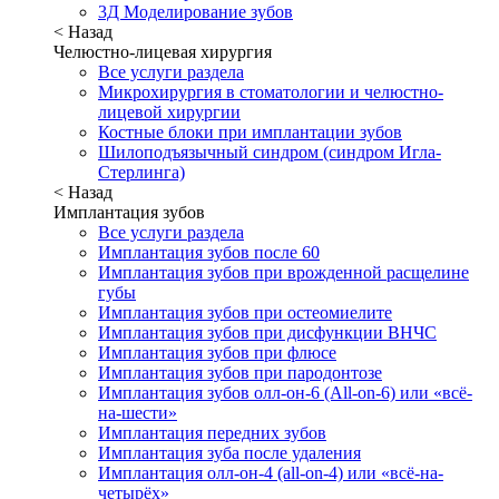
3Д Моделирование зубов
< Назад
Челюстно-лицевая хирургия
Все услуги раздела
Микрохирургия в стоматологии и челюстно-
лицевой хирургии
Костные блоки при имплантации зубов
Шилоподъязычный синдром (синдром Игла-
Стерлинга)
< Назад
Имплантация зубов
Все услуги раздела
Имплантация зубов после 60
Имплантация зубов при врожденной расщелине
губы
Имплантация зубов при остеомиелите
Имплантация зубов при дисфункции ВНЧС
Имплантация зубов при флюсе
Имплантация зубов при пародонтозе
Имплантация зубов олл-он-6 (All-on-6) или «всё-
на-шести»
Имплантация передних зубов
Имплантация зуба после удаления
Имплантация олл-он-4 (all-on-4) или «всё-на-
четырёх»