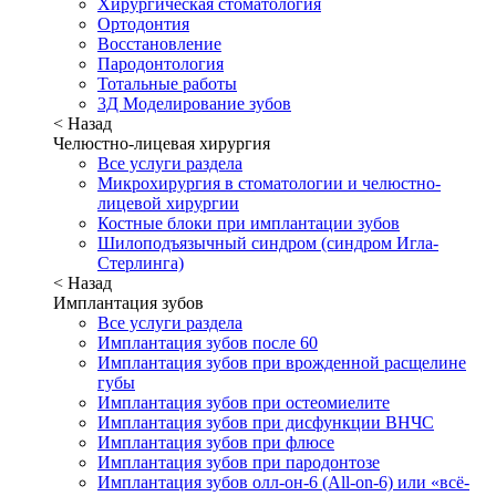
Хирургическая стоматология
Ортодонтия
Восстановление
Пародонтология
Тотальные работы
3Д Моделирование зубов
< Назад
Челюстно-лицевая хирургия
Все услуги раздела
Микрохирургия в стоматологии и челюстно-
лицевой хирургии
Костные блоки при имплантации зубов
Шилоподъязычный синдром (синдром Игла-
Стерлинга)
< Назад
Имплантация зубов
Все услуги раздела
Имплантация зубов после 60
Имплантация зубов при врожденной расщелине
губы
Имплантация зубов при остеомиелите
Имплантация зубов при дисфункции ВНЧС
Имплантация зубов при флюсе
Имплантация зубов при пародонтозе
Имплантация зубов олл-он-6 (All-on-6) или «всё-