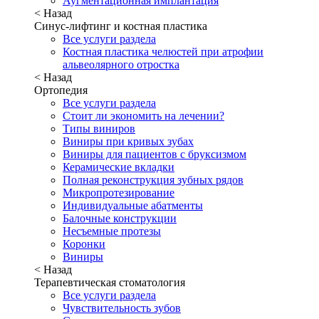
Аугментационная имплантация
< Назад
Синус-лифтинг и костная пластика
Все услуги раздела
Костная пластика челюстей при атрофии
альвеолярного отростка
< Назад
Ортопедия
Все услуги раздела
Стоит ли экономить на лечении?
Типы виниров
Виниры при кривых зубах
Виниры для пациентов с бруксизмом
Керамические вкладки
Полная реконструкция зубных рядов
Микропротезирование
Индивидуальные абатменты
Балочные конструкции
Несъемные протезы
Коронки
Виниры
< Назад
Терапевтическая стоматология
Все услуги раздела
Чувствительность зубов