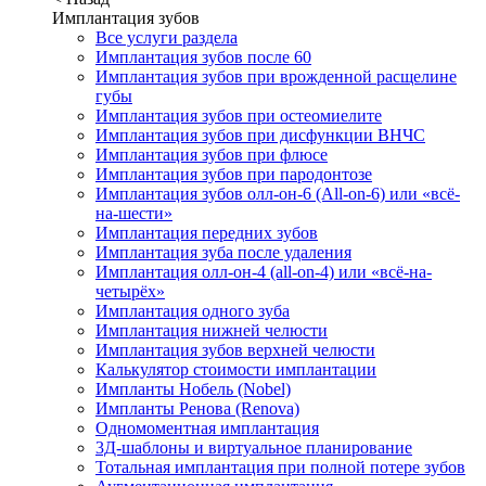
Имплантация зубов
Все услуги раздела
Имплантация зубов после 60
Имплантация зубов при врожденной расщелине
губы
Имплантация зубов при остеомиелите
Имплантация зубов при дисфункции ВНЧС
Имплантация зубов при флюсе
Имплантация зубов при пародонтозе
Имплантация зубов олл-он-6 (All-on-6) или «всё-
на-шести»
Имплантация передних зубов
Имплантация зуба после удаления
Имплантация олл-он-4 (all-on-4) или «всё-на-
четырёх»
Имплантация одного зуба
Имплантация нижней челюсти
Имплантация зубов верхней челюсти
Калькулятор стоимости имплантации
Импланты Нобель (Nobel)
Импланты Ренова (Renova)
Одномоментная имплантация
3Д-шаблоны и виртуальное планирование
Тотальная имплантация при полной потере зубов