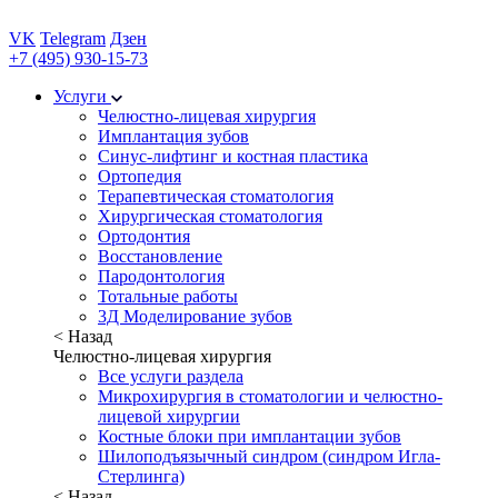
VK
Telegram
Дзен
+7 (495) 930-15-73
Услуги
Челюстно-лицевая хирургия
Имплантация зубов
Синус-лифтинг и костная пластика
Ортопедия
Терапевтическая стоматология
Хирургическая стоматология
Ортодонтия
Восстановление
Пародонтология
Тотальные работы
3Д Моделирование зубов
< Назад
Челюстно-лицевая хирургия
Все услуги раздела
Микрохирургия в стоматологии и челюстно-
лицевой хирургии
Костные блоки при имплантации зубов
Шилоподъязычный синдром (синдром Игла-
Стерлинга)
< Назад