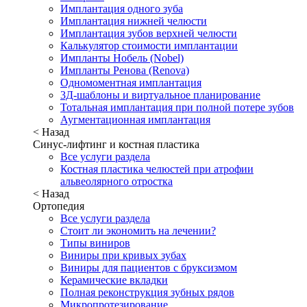
Имплантация одного зуба
Имплантация нижней челюсти
Имплантация зубов верхней челюсти
Калькулятор стоимости имплантации
Импланты Нобель (Nobel)
Импланты Ренова (Renova)
Одномоментная имплантация
3Д-шаблоны и виртуальное планирование
Тотальная имплантация при полной потере зубов
Аугментационная имплантация
< Назад
Синус-лифтинг и костная пластика
Все услуги раздела
Костная пластика челюстей при атрофии
альвеолярного отростка
< Назад
Ортопедия
Все услуги раздела
Стоит ли экономить на лечении?
Типы виниров
Виниры при кривых зубах
Виниры для пациентов с бруксизмом
Керамические вкладки
Полная реконструкция зубных рядов
Микропротезирование