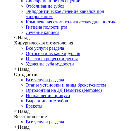
Своевременное посещение
Отбеливание зубов
Эндодонтическое лечение каналов под
микроскопом
Комплексная стоматологическая диагностика
Гигиена полости рта
Лечение кариеса
< Назад
Хирургическая стоматология
Все услуги раздела
Ортогнатическая хирургия
Пластика рецессии десны
Удаление зуба мудрости
< Назад
Ортодонтия
Все услуги раздела
Этапы установки и виды брекет-систем
Ортодонтия на 3Д Немотек (Nemotec)
Исправление прикуса
Выравнивание зубов
Брекеты
< Назад
Восстановление
Все услуги раздела
< Назад