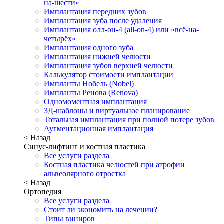
на-шести»
Имплантация передних зубов
Имплантация зуба после удаления
Имплантация олл-он-4 (all-on-4) или «всё-на-
четырёх»
Имплантация одного зуба
Имплантация нижней челюсти
Имплантация зубов верхней челюсти
Калькулятор стоимости имплантации
Импланты Нобель (Nobel)
Импланты Ренова (Renova)
Одномоментная имплантация
3Д-шаблоны и виртуальное планирование
Тотальная имплантация при полной потере зубов
Аугментационная имплантация
< Назад
Синус-лифтинг и костная пластика
Все услуги раздела
Костная пластика челюстей при атрофии
альвеолярного отростка
< Назад
Ортопедия
Все услуги раздела
Стоит ли экономить на лечении?
Типы виниров