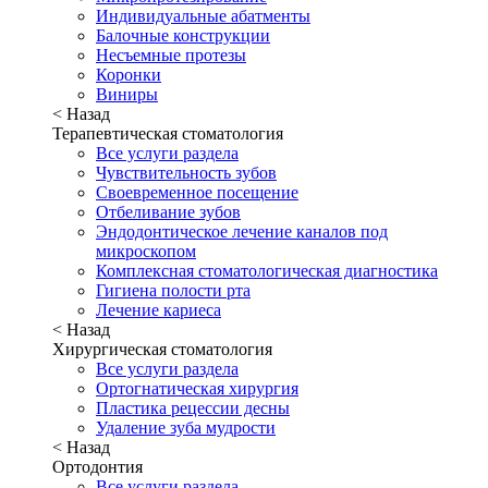
Индивидуальные абатменты
Балочные конструкции
Несъемные протезы
Коронки
Виниры
< Назад
Терапевтическая стоматология
Все услуги раздела
Чувствительность зубов
Своевременное посещение
Отбеливание зубов
Эндодонтическое лечение каналов под
микроскопом
Комплексная стоматологическая диагностика
Гигиена полости рта
Лечение кариеса
< Назад
Хирургическая стоматология
Все услуги раздела
Ортогнатическая хирургия
Пластика рецессии десны
Удаление зуба мудрости
< Назад
Ортодонтия
Все услуги раздела