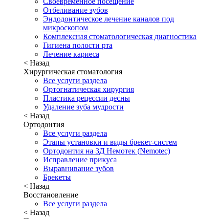
Своевременное посещение
Отбеливание зубов
Эндодонтическое лечение каналов под
микроскопом
Комплексная стоматологическая диагностика
Гигиена полости рта
Лечение кариеса
< Назад
Хирургическая стоматология
Все услуги раздела
Ортогнатическая хирургия
Пластика рецессии десны
Удаление зуба мудрости
< Назад
Ортодонтия
Все услуги раздела
Этапы установки и виды брекет-систем
Ортодонтия на 3Д Немотек (Nemotec)
Исправление прикуса
Выравнивание зубов
Брекеты
< Назад
Восстановление
Все услуги раздела
< Назад