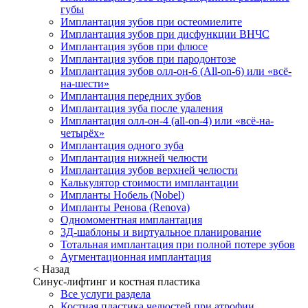
губы
Имплантация зубов при остеомиелите
Имплантация зубов при дисфункции ВНЧС
Имплантация зубов при флюсе
Имплантация зубов при пародонтозе
Имплантация зубов олл-он-6 (All-on-6) или «всё-
на-шести»
Имплантация передних зубов
Имплантация зуба после удаления
Имплантация олл-он-4 (all-on-4) или «всё-на-
четырёх»
Имплантация одного зуба
Имплантация нижней челюсти
Имплантация зубов верхней челюсти
Калькулятор стоимости имплантации
Импланты Нобель (Nobel)
Импланты Ренова (Renova)
Одномоментная имплантация
3Д-шаблоны и виртуальное планирование
Тотальная имплантация при полной потере зубов
Аугментационная имплантация
< Назад
Синус-лифтинг и костная пластика
Все услуги раздела
Костная пластика челюстей при атрофии