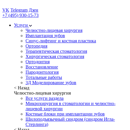
VK
Telegram
Дзен
+7 (495) 930-15-73
Услуги
Челюстно-лицевая хирургия
Имплантация зубов
Синус-лифтинг и костная пластика
Ортопедия
Терапевтическая стоматология
Хирургическая стоматология
Ортодонтия
Восстановление
Пародонтология
Тотальные работы
3Д Моделирование зубов
< Назад
Челюстно-лицевая хирургия
Все услуги раздела
Микрохирургия в стоматологии и челюстно-
лицевой хирургии
Костные блоки при имплантации зубов
Шилоподъязычный синдром (синдром Игла-
Стерлинга)
< Назад