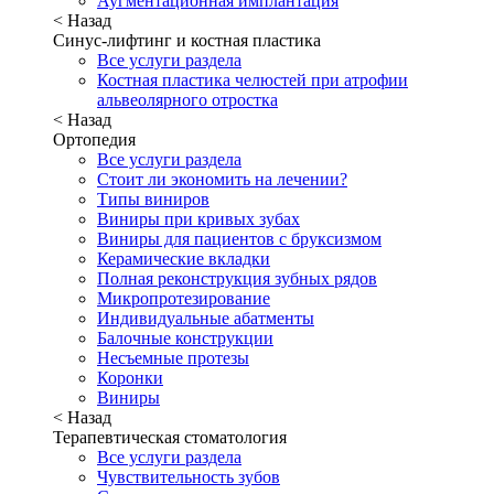
Аугментационная имплантация
< Назад
Синус-лифтинг и костная пластика
Все услуги раздела
Костная пластика челюстей при атрофии
альвеолярного отростка
< Назад
Ортопедия
Все услуги раздела
Стоит ли экономить на лечении?
Типы виниров
Виниры при кривых зубах
Виниры для пациентов с бруксизмом
Керамические вкладки
Полная реконструкция зубных рядов
Микропротезирование
Индивидуальные абатменты
Балочные конструкции
Несъемные протезы
Коронки
Виниры
< Назад
Терапевтическая стоматология
Все услуги раздела
Чувствительность зубов