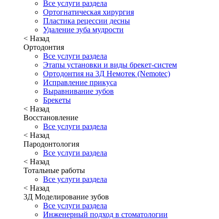
Все услуги раздела
Ортогнатическая хирургия
Пластика рецессии десны
Удаление зуба мудрости
< Назад
Ортодонтия
Все услуги раздела
Этапы установки и виды брекет-систем
Ортодонтия на 3Д Немотек (Nemotec)
Исправление прикуса
Выравнивание зубов
Брекеты
< Назад
Восстановление
Все услуги раздела
< Назад
Пародонтология
Все услуги раздела
< Назад
Тотальные работы
Все услуги раздела
< Назад
3Д Моделирование зубов
Все услуги раздела
Инженерный подход в стоматологии