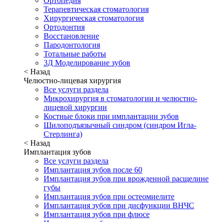
Ортопедия
Терапевтическая стоматология
Хирургическая стоматология
Ортодонтия
Восстановление
Пародонтология
Тотальные работы
3Д Моделирование зубов
< Назад
Челюстно-лицевая хирургия
Все услуги раздела
Микрохирургия в стоматологии и челюстно-
лицевой хирургии
Костные блоки при имплантации зубов
Шилоподъязычный синдром (синдром Игла-
Стерлинга)
< Назад
Имплантация зубов
Все услуги раздела
Имплантация зубов после 60
Имплантация зубов при врожденной расщелине
губы
Имплантация зубов при остеомиелите
Имплантация зубов при дисфункции ВНЧС
Имплантация зубов при флюсе