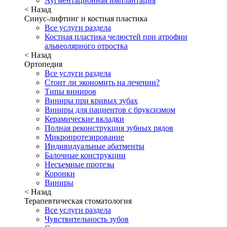
Аугментационная имплантация
< Назад
Синус-лифтинг и костная пластика
Все услуги раздела
Костная пластика челюстей при атрофии
альвеолярного отростка
< Назад
Ортопедия
Все услуги раздела
Стоит ли экономить на лечении?
Типы виниров
Виниры при кривых зубах
Виниры для пациентов с бруксизмом
Керамические вкладки
Полная реконструкция зубных рядов
Микропротезирование
Индивидуальные абатменты
Балочные конструкции
Несъемные протезы
Коронки
Виниры
< Назад
Терапевтическая стоматология
Все услуги раздела
Чувствительность зубов