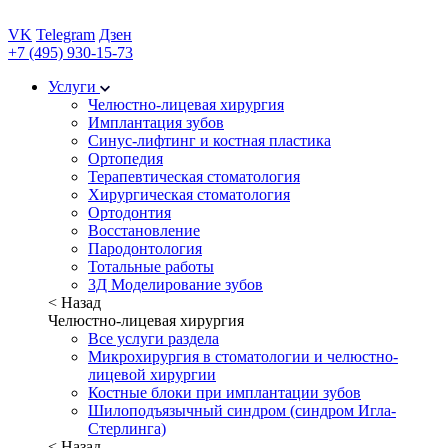
VK
Telegram
Дзен
+7 (495) 930-15-73
Услуги
Челюстно-лицевая хирургия
Имплантация зубов
Синус-лифтинг и костная пластика
Ортопедия
Терапевтическая стоматология
Хирургическая стоматология
Ортодонтия
Восстановление
Пародонтология
Тотальные работы
3Д Моделирование зубов
< Назад
Челюстно-лицевая хирургия
Все услуги раздела
Микрохирургия в стоматологии и челюстно-
лицевой хирургии
Костные блоки при имплантации зубов
Шилоподъязычный синдром (синдром Игла-
Стерлинга)
< Назад