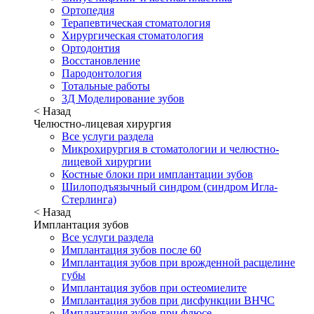
Ортопедия
Терапевтическая стоматология
Хирургическая стоматология
Ортодонтия
Восстановление
Пародонтология
Тотальные работы
3Д Моделирование зубов
< Назад
Челюстно-лицевая хирургия
Все услуги раздела
Микрохирургия в стоматологии и челюстно-
лицевой хирургии
Костные блоки при имплантации зубов
Шилоподъязычный синдром (синдром Игла-
Стерлинга)
< Назад
Имплантация зубов
Все услуги раздела
Имплантация зубов после 60
Имплантация зубов при врожденной расщелине
губы
Имплантация зубов при остеомиелите
Имплантация зубов при дисфункции ВНЧС
Имплантация зубов при флюсе