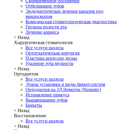
Своевременное посещение
Отбеливание зубов
Эндодонтическое лечение каналов под
микроскопом
Комплексная стоматологическая диагностика
Гигиена полости рта
Лечение кариеса
< Назад
Хирургическая стоматология
Все услуги раздела
Ортогнатическая хирургия
Пластика рецессии десны
Удаление зуба мудрости
< Назад
Ортодонтия
Все услуги раздела
Этапы установки и виды брекет-систем
Ортодонтия на 3Д Немотек (Nemotec)
Исправление прикуса
Выравнивание зубов
Брекеты
< Назад
Восстановление
Все услуги раздела
< Назад