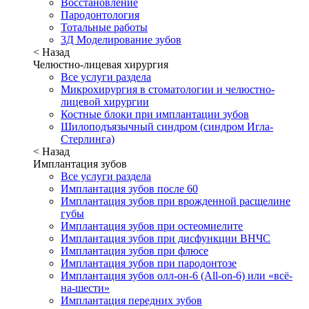
Восстановление
Пародонтология
Тотальные работы
3Д Моделирование зубов
< Назад
Челюстно-лицевая хирургия
Все услуги раздела
Микрохирургия в стоматологии и челюстно-
лицевой хирургии
Костные блоки при имплантации зубов
Шилоподъязычный синдром (синдром Игла-
Стерлинга)
< Назад
Имплантация зубов
Все услуги раздела
Имплантация зубов после 60
Имплантация зубов при врожденной расщелине
губы
Имплантация зубов при остеомиелите
Имплантация зубов при дисфункции ВНЧС
Имплантация зубов при флюсе
Имплантация зубов при пародонтозе
Имплантация зубов олл-он-6 (All-on-6) или «всё-
на-шести»
Имплантация передних зубов