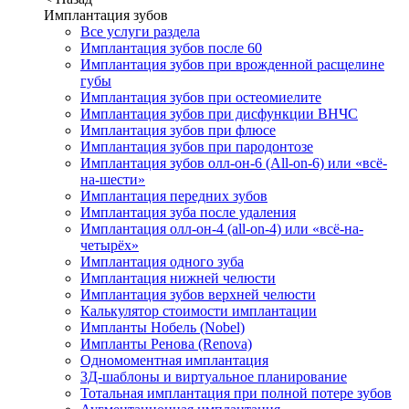
Имплантация зубов
Все услуги раздела
Имплантация зубов после 60
Имплантация зубов при врожденной расщелине
губы
Имплантация зубов при остеомиелите
Имплантация зубов при дисфункции ВНЧС
Имплантация зубов при флюсе
Имплантация зубов при пародонтозе
Имплантация зубов олл-он-6 (All-on-6) или «всё-
на-шести»
Имплантация передних зубов
Имплантация зуба после удаления
Имплантация олл-он-4 (all-on-4) или «всё-на-
четырёх»
Имплантация одного зуба
Имплантация нижней челюсти
Имплантация зубов верхней челюсти
Калькулятор стоимости имплантации
Импланты Нобель (Nobel)
Импланты Ренова (Renova)
Одномоментная имплантация
3Д-шаблоны и виртуальное планирование
Тотальная имплантация при полной потере зубов