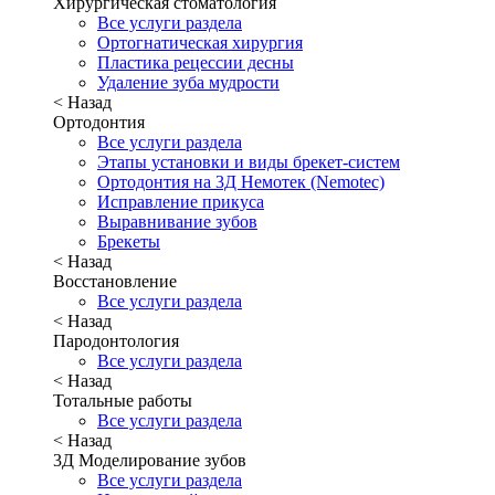
Хирургическая стоматология
Все услуги раздела
Ортогнатическая хирургия
Пластика рецессии десны
Удаление зуба мудрости
< Назад
Ортодонтия
Все услуги раздела
Этапы установки и виды брекет-систем
Ортодонтия на 3Д Немотек (Nemotec)
Исправление прикуса
Выравнивание зубов
Брекеты
< Назад
Восстановление
Все услуги раздела
< Назад
Пародонтология
Все услуги раздела
< Назад
Тотальные работы
Все услуги раздела
< Назад
3Д Моделирование зубов
Все услуги раздела