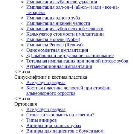
Имплантация зуба после удаления
Имплантация олл-он-4 (all-on-4) или «всё-на-
четырёх»
Имплантация одного зуба
Имплантация нижней челюсти
Имплантация зубов верхней челюсти
Калькулятор стоимости имплантации
Импланты Нобель (Nobel)
Импланты Ренова (Renova)
Одномоментная имплантация
3Д-шаблоны и виртуальное планирование
Тотальная имплантация при полной потере зубов
Аугментационная имплантация
< Назад
Синус-лифтинг и костная пластика
Все услуги раздела
Костная пластика челюстей при атрофии
альвеолярного отростка
< Назад
Ортопедия
Все услуги раздела
Стоит ли экономить на лечении?
Типы виниров
Виниры при кривых зубах
Виниры для пациентов с бруксизмом