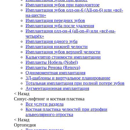
Имплантация зубов при пародонтозе
Имплантация зубов олл-он-6 (All-on-6) или «всё-
на-шести»
Имплантация передних зубов
Имплантация зуба после удаления
Имплантация олл-он-4 (all-on-4) или «всё-на-
четырёх»
Имплантация одного зуба
Имплантация нижней челюсти
Имплантация зубов верхней челюсти
Калькулятор стоимости имплантации
Импланты Нобель (Nobel)
Импланты Ренова (Renova)
Одномоментная имплантация
3Д-шаблоны и виртуальное планирование
Тотальная имплантация при полной потере зубов
Аугментационная имплантация
< Назад
Синус-лифтинг и костная пластика
Все услуги раздела
Костная пластика челюстей при атрофии
альвеолярного отростка
< Назад
Ортопедия