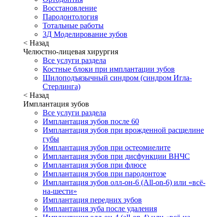
Восстановление
Пародонтология
Тотальные работы
3Д Моделирование зубов
< Назад
Челюстно-лицевая хирургия
Все услуги раздела
Костные блоки при имплантации зубов
Шилоподъязычный синдром (синдром Игла-
Стерлинга)
< Назад
Имплантация зубов
Все услуги раздела
Имплантация зубов после 60
Имплантация зубов при врожденной расщелине
губы
Имплантация зубов при остеомиелите
Имплантация зубов при дисфункции ВНЧС
Имплантация зубов при флюсе
Имплантация зубов при пародонтозе
Имплантация зубов олл-он-6 (All-on-6) или «всё-
на-шести»
Имплантация передних зубов
Имплантация зуба после удаления