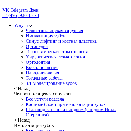
VK
Telegram
Дзен
+7 (495) 930-15-73
Услуги
Челюстно-лицевая хирургия
Имплантация зубов
Синус-лифтинг и костная пластика
Ортопедия
Терапевтическая стоматология
Хирургическая стоматология
Ортодонтия
Восстановление
Пародонтология
Тотальные работы
3Д Моделирование зубов
< Назад
Челюстно-лицевая хирургия
Все услуги раздела
Костные блоки при имплантации зубов
Шилоподъязычный синдром (синдром Игла-
Стерлинга)
< Назад
Имплантация зубов
Все услуги раздела