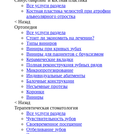
Синус-лифтинг и костная пластика
Все услуги раздела
Костная пластика челюстей при атрофии
альвеолярного отростка
< Назад
Ортопедия
Все услуги раздела
Стоит ли экономить на лечении?
Типы виниров
Виниры при кривых зубах
Виниры для пациентов с бруксизмом
Керамические вкладки
Полная реконструкция зубных рядов
Микропротезирование
Индивидуальные абатменты
Балочные конструкции
Несъемные протезы
Коронки
Виниры
< Назад
Терапевтическая стоматология
Все услуги раздела
Чувствительность зубов
Своевременное посещение
Отбеливание зубов