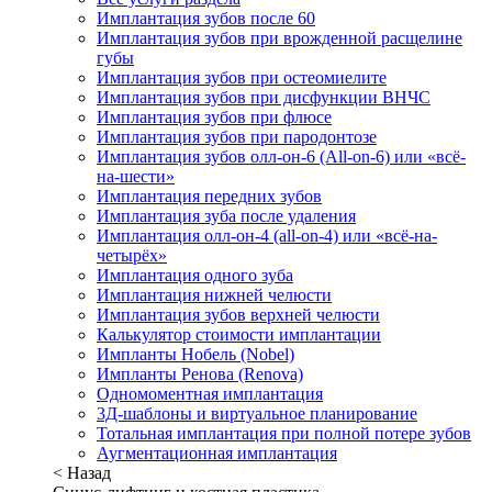
Имплантация зубов после 60
Имплантация зубов при врожденной расщелине
губы
Имплантация зубов при остеомиелите
Имплантация зубов при дисфункции ВНЧС
Имплантация зубов при флюсе
Имплантация зубов при пародонтозе
Имплантация зубов олл-он-6 (All-on-6) или «всё-
на-шести»
Имплантация передних зубов
Имплантация зуба после удаления
Имплантация олл-он-4 (all-on-4) или «всё-на-
четырёх»
Имплантация одного зуба
Имплантация нижней челюсти
Имплантация зубов верхней челюсти
Калькулятор стоимости имплантации
Импланты Нобель (Nobel)
Импланты Ренова (Renova)
Одномоментная имплантация
3Д-шаблоны и виртуальное планирование
Тотальная имплантация при полной потере зубов
Аугментационная имплантация
< Назад