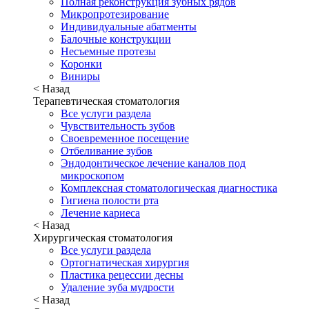
Полная реконструкция зубных рядов
Микропротезирование
Индивидуальные абатменты
Балочные конструкции
Несъемные протезы
Коронки
Виниры
< Назад
Терапевтическая стоматология
Все услуги раздела
Чувствительность зубов
Своевременное посещение
Отбеливание зубов
Эндодонтическое лечение каналов под
микроскопом
Комплексная стоматологическая диагностика
Гигиена полости рта
Лечение кариеса
< Назад
Хирургическая стоматология
Все услуги раздела
Ортогнатическая хирургия
Пластика рецессии десны
Удаление зуба мудрости
< Назад