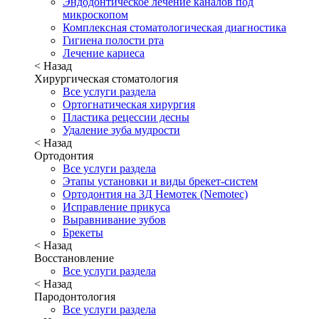
Эндодонтическое лечение каналов под
микроскопом
Комплексная стоматологическая диагностика
Гигиена полости рта
Лечение кариеса
< Назад
Хирургическая стоматология
Все услуги раздела
Ортогнатическая хирургия
Пластика рецессии десны
Удаление зуба мудрости
< Назад
Ортодонтия
Все услуги раздела
Этапы установки и виды брекет-систем
Ортодонтия на 3Д Немотек (Nemotec)
Исправление прикуса
Выравнивание зубов
Брекеты
< Назад
Восстановление
Все услуги раздела
< Назад
Пародонтология
Все услуги раздела