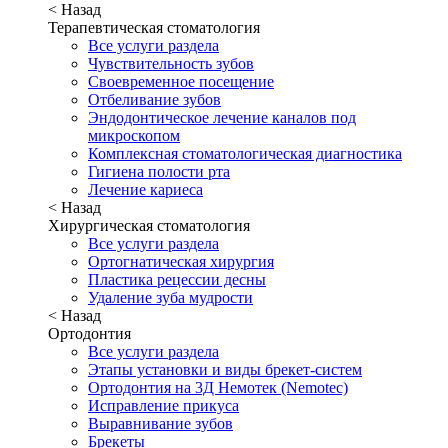
< Назад
Терапевтическая стоматология
Все услуги раздела
Чувствительность зубов
Своевременное посещение
Отбеливание зубов
Эндодонтическое лечение каналов под
микроскопом
Комплексная стоматологическая диагностика
Гигиена полости рта
Лечение кариеса
< Назад
Хирургическая стоматология
Все услуги раздела
Ортогнатическая хирургия
Пластика рецессии десны
Удаление зуба мудрости
< Назад
Ортодонтия
Все услуги раздела
Этапы установки и виды брекет-систем
Ортодонтия на 3Д Немотек (Nemotec)
Исправление прикуса
Выравнивание зубов
Брекеты