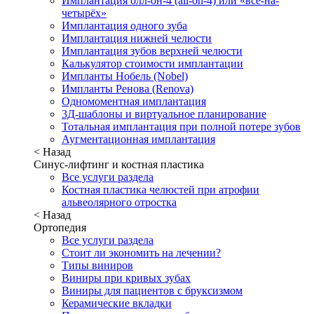
Имплантация олл-он-4 (all-on-4) или «всё-на-
четырёх»
Имплантация одного зуба
Имплантация нижней челюсти
Имплантация зубов верхней челюсти
Калькулятор стоимости имплантации
Импланты Нобель (Nobel)
Импланты Ренова (Renova)
Одномоментная имплантация
3Д-шаблоны и виртуальное планирование
Тотальная имплантация при полной потере зубов
Аугментационная имплантация
< Назад
Синус-лифтинг и костная пластика
Все услуги раздела
Костная пластика челюстей при атрофии
альвеолярного отростка
< Назад
Ортопедия
Все услуги раздела
Стоит ли экономить на лечении?
Типы виниров
Виниры при кривых зубах
Виниры для пациентов с бруксизмом
Керамические вкладки