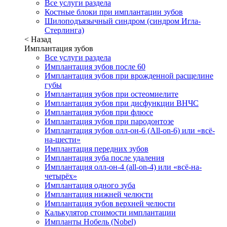
Все услуги раздела
Костные блоки при имплантации зубов
Шилоподъязычный синдром (синдром Игла-
Стерлинга)
< Назад
Имплантация зубов
Все услуги раздела
Имплантация зубов после 60
Имплантация зубов при врожденной расщелине
губы
Имплантация зубов при остеомиелите
Имплантация зубов при дисфункции ВНЧС
Имплантация зубов при флюсе
Имплантация зубов при пародонтозе
Имплантация зубов олл-он-6 (All-on-6) или «всё-
на-шести»
Имплантация передних зубов
Имплантация зуба после удаления
Имплантация олл-он-4 (all-on-4) или «всё-на-
четырёх»
Имплантация одного зуба
Имплантация нижней челюсти
Имплантация зубов верхней челюсти
Калькулятор стоимости имплантации
Импланты Нобель (Nobel)