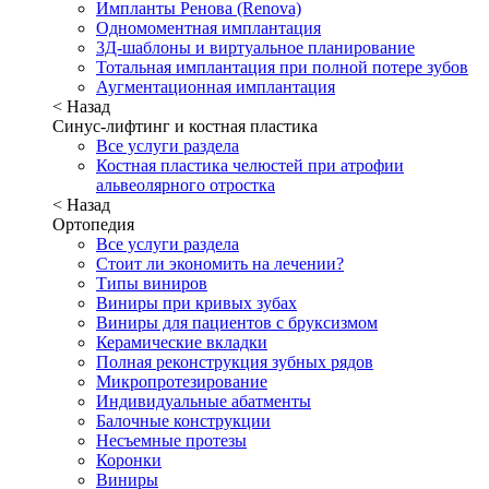
Импланты Ренова (Renova)
Одномоментная имплантация
3Д-шаблоны и виртуальное планирование
Тотальная имплантация при полной потере зубов
Аугментационная имплантация
< Назад
Синус-лифтинг и костная пластика
Все услуги раздела
Костная пластика челюстей при атрофии
альвеолярного отростка
< Назад
Ортопедия
Все услуги раздела
Стоит ли экономить на лечении?
Типы виниров
Виниры при кривых зубах
Виниры для пациентов с бруксизмом
Керамические вкладки
Полная реконструкция зубных рядов
Микропротезирование
Индивидуальные абатменты
Балочные конструкции
Несъемные протезы
Коронки
Виниры