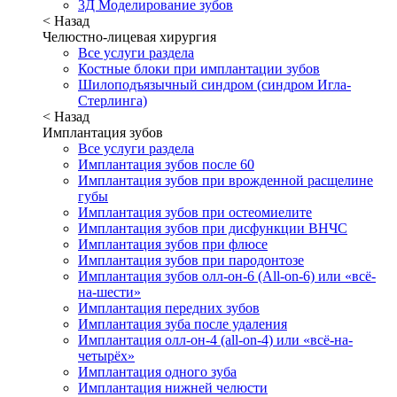
3Д Моделирование зубов
< Назад
Челюстно-лицевая хирургия
Все услуги раздела
Костные блоки при имплантации зубов
Шилоподъязычный синдром (синдром Игла-
Стерлинга)
< Назад
Имплантация зубов
Все услуги раздела
Имплантация зубов после 60
Имплантация зубов при врожденной расщелине
губы
Имплантация зубов при остеомиелите
Имплантация зубов при дисфункции ВНЧС
Имплантация зубов при флюсе
Имплантация зубов при пародонтозе
Имплантация зубов олл-он-6 (All-on-6) или «всё-
на-шести»
Имплантация передних зубов
Имплантация зуба после удаления
Имплантация олл-он-4 (all-on-4) или «всё-на-
четырёх»
Имплантация одного зуба
Имплантация нижней челюсти