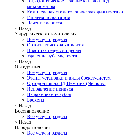
Эндодонтическое лечение каналов под
микроскопом
Комплексная стоматологическая диагностика
Гигиена полости рта
Лечение кариеса
< Назад
Хирургическая стоматология
Все услуги раздела
Ортогнатическая хирургия
Пластика рецессии десны
Удаление зуба мудрости
< Назад
Ортодонтия
Все услуги раздела
Этапы установки и виды брекет-систем
Ортодонтия на 3Д Немотек (Nemotec)
Исправление прикуса
Выравнивание зубов
Брекеты
< Назад
Восстановление
Все услуги раздела
< Назад
Пародонтология
Все услуги раздела