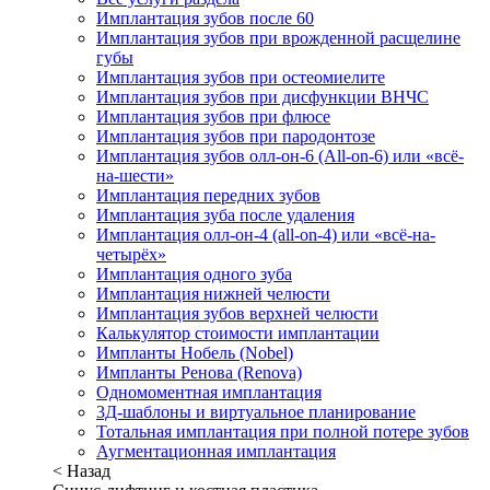
Имплантация зубов после 60
Имплантация зубов при врожденной расщелине
губы
Имплантация зубов при остеомиелите
Имплантация зубов при дисфункции ВНЧС
Имплантация зубов при флюсе
Имплантация зубов при пародонтозе
Имплантация зубов олл-он-6 (All-on-6) или «всё-
на-шести»
Имплантация передних зубов
Имплантация зуба после удаления
Имплантация олл-он-4 (all-on-4) или «всё-на-
четырёх»
Имплантация одного зуба
Имплантация нижней челюсти
Имплантация зубов верхней челюсти
Калькулятор стоимости имплантации
Импланты Нобель (Nobel)
Импланты Ренова (Renova)
Одномоментная имплантация
3Д-шаблоны и виртуальное планирование
Тотальная имплантация при полной потере зубов
Аугментационная имплантация
< Назад