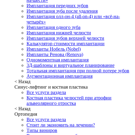
на-шести»
Имплантация передних зубов
Имплантация зуба после удаления
Имплантация олл-он-4 (all-on-4) или «всё-на-
четырёх»
Имплантация одного зуба
Имплантация нижней челюсти
Имплантация зубов верхней челюсти
Калькулятор стоимости имплантации
Импланты Нобель (Nobel)
Импланты Ренова (Renova)
Одномоментная имплантация
3Д-шаблоны и виртуальное планирование
Тотальная имплантация при полной потере зубов
Аугментационная имплантация
< Назад
Синус-лифтинг и костная пластика
Все услуги раздела
Костная пластика челюстей при атрофии
альвеолярного отростка
< Назад
Ортопедия
Все услуги раздела
Стоит ли экономить на лечении?
Типы виниров