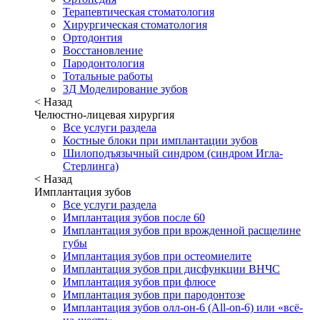
Терапевтическая стоматология
Хирургическая стоматология
Ортодонтия
Восстановление
Пародонтология
Тотальные работы
3Д Моделирование зубов
< Назад
Челюстно-лицевая хирургия
Все услуги раздела
Костные блоки при имплантации зубов
Шилоподъязычный синдром (синдром Игла-
Стерлинга)
< Назад
Имплантация зубов
Все услуги раздела
Имплантация зубов после 60
Имплантация зубов при врожденной расщелине
губы
Имплантация зубов при остеомиелите
Имплантация зубов при дисфункции ВНЧС
Имплантация зубов при флюсе
Имплантация зубов при пародонтозе
Имплантация зубов олл-он-6 (All-on-6) или «всё-