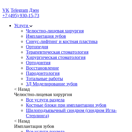
VK
Telegram
Дзен
+7 (495) 930-15-73
Услуги
Челюстно-лицевая хирургия
Имплантация зубов
Синус-лифтинг и костная пластика
Ортопедия
Терапевтическая стоматология
Хирургическая стоматология
Ортодонтия
Восстановление
Пародонтология
Тотальные работы
3Д Моделирование зубов
< Назад
Челюстно-лицевая хирургия
Все услуги раздела
Костные блоки при имплантации зубов
Шилоподъязычный синдром (синдром Игла-
Стерлинга)
< Назад
Имплантация зубов
Все услуги раздела