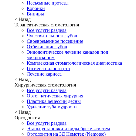
Несъемные протезы
Коронки
Виниры
< Назад
Терапевтическая стоматология
Все услуги раздела
Чувствительность зубов
Своевременное посещение
Отбеливание зубов
Эндодонтическое лечение каналов под
микроскопом
Комплексная стоматологическая диагностика
Гигиена полости рта
Лечение кариеса
< Назад
Хирургическая стоматология
Все услуги раздела
Ортогнатическая хирургия
Пластика рецессии десны
Удаление зуба мудрости
< Назад
Ортодонтия
Все услуги раздела
Этапы установки и виды брекет-систем
Ортодонтия на 3Д Немотек (Nemotec)