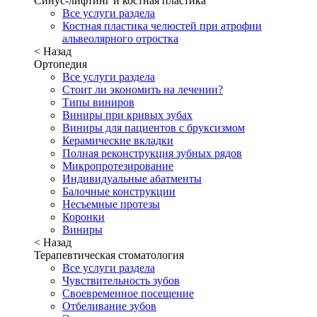
Синус-лифтинг и костная пластика
Все услуги раздела
Костная пластика челюстей при атрофии
альвеолярного отростка
< Назад
Ортопедия
Все услуги раздела
Стоит ли экономить на лечении?
Типы виниров
Виниры при кривых зубах
Виниры для пациентов с бруксизмом
Керамические вкладки
Полная реконструкция зубных рядов
Микропротезирование
Индивидуальные абатменты
Балочные конструкции
Несъемные протезы
Коронки
Виниры
< Назад
Терапевтическая стоматология
Все услуги раздела
Чувствительность зубов
Своевременное посещение
Отбеливание зубов