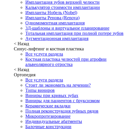
Имплантация зубов верхней челюсти
Калькулятор стоимости имплантации
Импланты Нобель (Nobel)
Импланты Ренова (Renova)
Одномоментная имплантация
3Д-шаблоны и виртуальное планирование
Тотальная имплантация при полной потере зубов
Аугментационная имплантация
< Назад
Синус-лифтинг и костная пластика
Все услуги раздела
Костная пластика челюстей при атрофии
альвеолярного отростка
< Назад
Ортопедия
Все услуги раздела
Стоит ли экономить на лечении?
Типы виниров
Виниры при кривых зубах
Виниры для пациентов с бруксизмом
Керамические вкладки
Полная реконструкция зубных рядов
Микропротезирование
Индивидуальные абатменты
Балочные конструкции