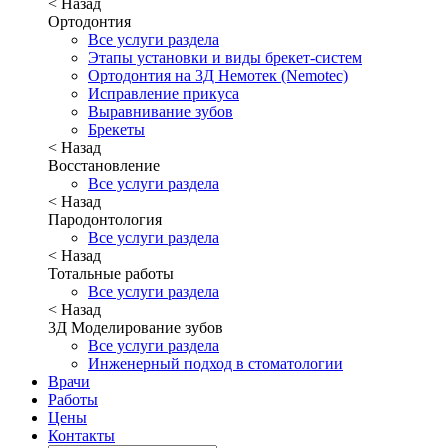
< Назад
Ортодонтия
Все услуги раздела
Этапы установки и виды брекет-систем
Ортодонтия на 3Д Немотек (Nemotec)
Исправление прикуса
Выравнивание зубов
Брекеты
< Назад
Восстановление
Все услуги раздела
< Назад
Пародонтология
Все услуги раздела
< Назад
Тотальные работы
Все услуги раздела
< Назад
3Д Моделирование зубов
Все услуги раздела
Инженерный подход в стоматологии
Врачи
Работы
Цены
Контакты