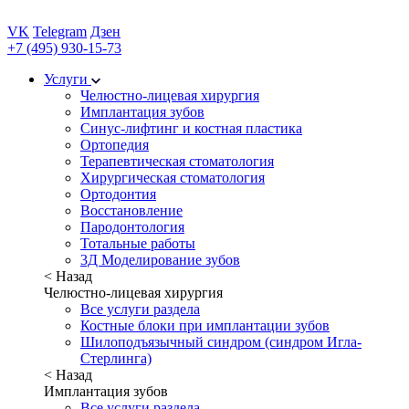
VK
Telegram
Дзен
+7 (495) 930-15-73
Услуги
Челюстно-лицевая хирургия
Имплантация зубов
Синус-лифтинг и костная пластика
Ортопедия
Терапевтическая стоматология
Хирургическая стоматология
Ортодонтия
Восстановление
Пародонтология
Тотальные работы
3Д Моделирование зубов
< Назад
Челюстно-лицевая хирургия
Все услуги раздела
Костные блоки при имплантации зубов
Шилоподъязычный синдром (синдром Игла-
Стерлинга)
< Назад
Имплантация зубов
Все услуги раздела