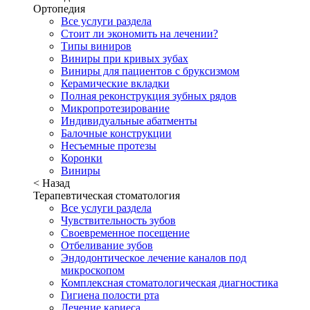
Ортопедия
Все услуги раздела
Стоит ли экономить на лечении?
Типы виниров
Виниры при кривых зубах
Виниры для пациентов с бруксизмом
Керамические вкладки
Полная реконструкция зубных рядов
Микропротезирование
Индивидуальные абатменты
Балочные конструкции
Несъемные протезы
Коронки
Виниры
< Назад
Терапевтическая стоматология
Все услуги раздела
Чувствительность зубов
Своевременное посещение
Отбеливание зубов
Эндодонтическое лечение каналов под
микроскопом
Комплексная стоматологическая диагностика
Гигиена полости рта
Лечение кариеса