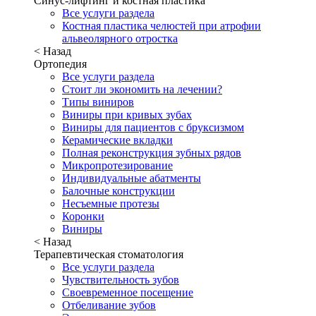
Синус-лифтинг и костная пластика
Все услуги раздела
Костная пластика челюстей при атрофии
альвеолярного отростка
< Назад
Ортопедия
Все услуги раздела
Стоит ли экономить на лечении?
Типы виниров
Виниры при кривых зубах
Виниры для пациентов с бруксизмом
Керамические вкладки
Полная реконструкция зубных рядов
Микропротезирование
Индивидуальные абатменты
Балочные конструкции
Несъемные протезы
Коронки
Виниры
< Назад
Терапевтическая стоматология
Все услуги раздела
Чувствительность зубов
Своевременное посещение
Отбеливание зубов