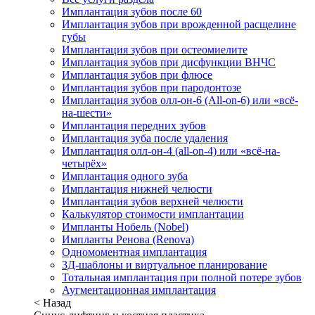
Имплантация зубов после 60
Имплантация зубов при врожденной расщелине
губы
Имплантация зубов при остеомиелите
Имплантация зубов при дисфункции ВНЧС
Имплантация зубов при флюсе
Имплантация зубов при пародонтозе
Имплантация зубов олл-он-6 (All-on-6) или «всё-
на-шести»
Имплантация передних зубов
Имплантация зуба после удаления
Имплантация олл-он-4 (all-on-4) или «всё-на-
четырёх»
Имплантация одного зуба
Имплантация нижней челюсти
Имплантация зубов верхней челюсти
Калькулятор стоимости имплантации
Импланты Нобель (Nobel)
Импланты Ренова (Renova)
Одномоментная имплантация
3Д-шаблоны и виртуальное планирование
Тотальная имплантация при полной потере зубов
Аугментационная имплантация
< Назад