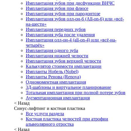
Имплантация зубов при дисфункции ВНЧС
Имплантация зубов при флюсе
Имплантация зубов при пародонтозе
Имплантация зубов олл-он-6 (All-on-6) или «всё-
на-шести»
Имплантация передних зубов
Имплантация зуба после удаления
Имплантация олл-он-4 (all-on-4) или «всё-на-
четырёх»
Имплантация одного зуба
Имплантация нижней челюсти
Имплантация зубов верхней челюсти
Калькулятор стоимости имплантации
Импланты Нобель (Nobel)
Импланты Ренова (Renova)
Одномоментная имплантация
3Д-шаблоны и виртуальное планирование
Тотальная имплантация при полной потере зубов
Аугментационная имплантация
< Назад
Синус-лифтинг и костная пластика
Все услуги раздела
Костная пластика челюстей при атрофии
альвеолярного отростка
< Назад