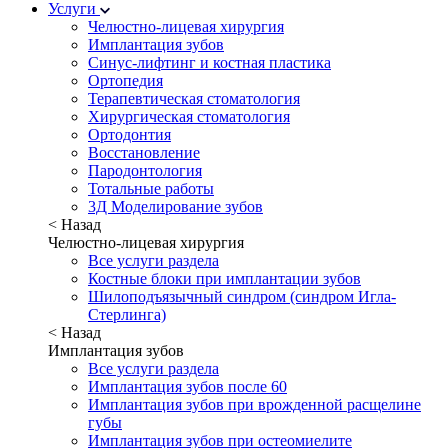
Услуги
Челюстно-лицевая хирургия
Имплантация зубов
Синус-лифтинг и костная пластика
Ортопедия
Терапевтическая стоматология
Хирургическая стоматология
Ортодонтия
Восстановление
Пародонтология
Тотальные работы
3Д Моделирование зубов
< Назад
Челюстно-лицевая хирургия
Все услуги раздела
Костные блоки при имплантации зубов
Шилоподъязычный синдром (синдром Игла-
Стерлинга)
< Назад
Имплантация зубов
Все услуги раздела
Имплантация зубов после 60
Имплантация зубов при врожденной расщелине
губы
Имплантация зубов при остеомиелите