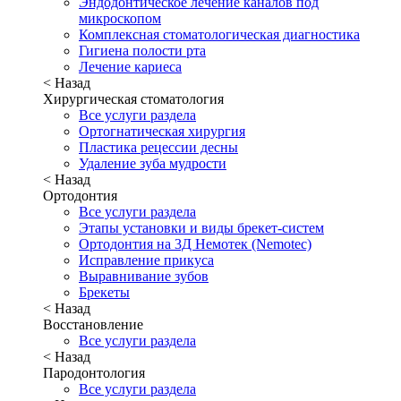
Эндодонтическое лечение каналов под
микроскопом
Комплексная стоматологическая диагностика
Гигиена полости рта
Лечение кариеса
< Назад
Хирургическая стоматология
Все услуги раздела
Ортогнатическая хирургия
Пластика рецессии десны
Удаление зуба мудрости
< Назад
Ортодонтия
Все услуги раздела
Этапы установки и виды брекет-систем
Ортодонтия на 3Д Немотек (Nemotec)
Исправление прикуса
Выравнивание зубов
Брекеты
< Назад
Восстановление
Все услуги раздела
< Назад
Пародонтология
Все услуги раздела