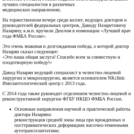
лучших специалистов в различных
медицинских направлениях.
На торжественном вечере среди коллег, ведущих докторов и
руководителей федеральных центров, Давиду Назаретовичу
Назаряну, к.м.н. вручили Диплом в номинации «Лучший врач
года ФМБА России».
Это очень знаковая и долгожданная победа, о которой доктор
Назарян сказал следующее:
«Это наша общая заслуга! Спасибо всем за совместную и
плодотворную победу!»
Давид Назарян ведущий специалист в челюстно-лицевой
хирургии и микрохирургии, является основателем NKclinic
Имплантологический центр с 2013 года.
С 2014 года также руководит отделением челюстно-лицевой и
реконструктивной хирургии ФГБУ НКЦО ФМБА России.
Основные направления научной и практической работы
доктора Назаряна:
реконструкция средней зоны лица при врожденных и
посттравматических деформациях височно-теменными
аутотрансплантатами;