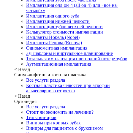
Имплантация олл-он-4 (all-on-4) или «всё-на-
четырёх»
Имплантация одного зуба
Имплантация нижней челюсти
Имплантация зубов верхней челюсти
Калькулятор стоимости имплантации
Импланты Нобель (Nobel)
Импланты Ренова (Renova)
Одномоментная имплантация
3Д-шаблоны и виртуальное планирование
Тотальная имплантация при полной потере зубов
Аугментационная имплантация
< Назад
Синус-лифтинг и костная пластика
Все услуги раздела
Костная пластика челюстей при атрофии
альвеолярного отростка
< Назад
Ортопедия
Все услуги раздела
Стоит ли экономить на лечении?
Типы виниров
Виниры при кривых зубах
Виниры для пациентов с бруксизмом