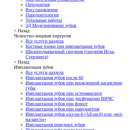
Ортодонтия
Восстановление
Пародонтология
Тотальные работы
3Д Моделирование зубов
< Назад
Челюстно-лицевая хирургия
Все услуги раздела
Костные блоки при имплантации зубов
Шилоподъязычный синдром (синдром Игла-
Стерлинга)
< Назад
Имплантация зубов
Все услуги раздела
Имплантация зубов после 60
Имплантация зубов при врожденной расщелине
губы
Имплантация зубов при остеомиелите
Имплантация зубов при дисфункции ВНЧС
Имплантация зубов при флюсе
Имплантация зубов при пародонтозе
Имплантация зубов олл-он-6 (All-on-6) или «всё-
на-шести»
Имплантация передних зубов
Имплантация зуба после удаления