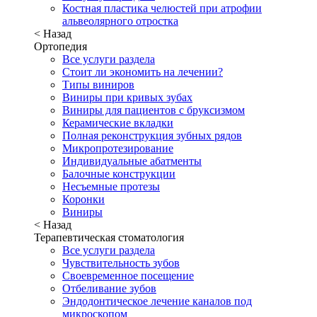
Костная пластика челюстей при атрофии
альвеолярного отростка
< Назад
Ортопедия
Все услуги раздела
Стоит ли экономить на лечении?
Типы виниров
Виниры при кривых зубах
Виниры для пациентов с бруксизмом
Керамические вкладки
Полная реконструкция зубных рядов
Микропротезирование
Индивидуальные абатменты
Балочные конструкции
Несъемные протезы
Коронки
Виниры
< Назад
Терапевтическая стоматология
Все услуги раздела
Чувствительность зубов
Своевременное посещение
Отбеливание зубов
Эндодонтическое лечение каналов под
микроскопом