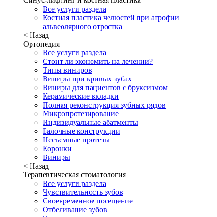
Синус-лифтинг и костная пластика
Все услуги раздела
Костная пластика челюстей при атрофии
альвеолярного отростка
< Назад
Ортопедия
Все услуги раздела
Стоит ли экономить на лечении?
Типы виниров
Виниры при кривых зубах
Виниры для пациентов с бруксизмом
Керамические вкладки
Полная реконструкция зубных рядов
Микропротезирование
Индивидуальные абатменты
Балочные конструкции
Несъемные протезы
Коронки
Виниры
< Назад
Терапевтическая стоматология
Все услуги раздела
Чувствительность зубов
Своевременное посещение
Отбеливание зубов