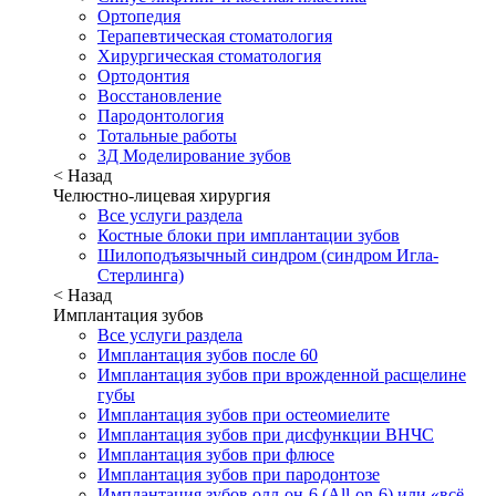
Ортопедия
Терапевтическая стоматология
Хирургическая стоматология
Ортодонтия
Восстановление
Пародонтология
Тотальные работы
3Д Моделирование зубов
< Назад
Челюстно-лицевая хирургия
Все услуги раздела
Костные блоки при имплантации зубов
Шилоподъязычный синдром (синдром Игла-
Стерлинга)
< Назад
Имплантация зубов
Все услуги раздела
Имплантация зубов после 60
Имплантация зубов при врожденной расщелине
губы
Имплантация зубов при остеомиелите
Имплантация зубов при дисфункции ВНЧС
Имплантация зубов при флюсе
Имплантация зубов при пародонтозе
Имплантация зубов олл-он-6 (All-on-6) или «всё-