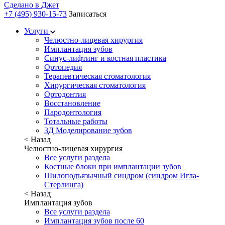
Сделано в
Джет
+7 (495) 930-15-73
Записаться
Услуги
Челюстно-лицевая хирургия
Имплантация зубов
Синус-лифтинг и костная пластика
Ортопедия
Терапевтическая стоматология
Хирургическая стоматология
Ортодонтия
Восстановление
Пародонтология
Тотальные работы
3Д Моделирование зубов
< Назад
Челюстно-лицевая хирургия
Все услуги раздела
Костные блоки при имплантации зубов
Шилоподъязычный синдром (синдром Игла-
Стерлинга)
< Назад
Имплантация зубов
Все услуги раздела
Имплантация зубов после 60