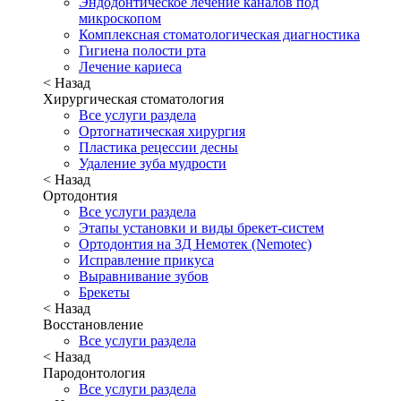
Эндодонтическое лечение каналов под
микроскопом
Комплексная стоматологическая диагностика
Гигиена полости рта
Лечение кариеса
< Назад
Хирургическая стоматология
Все услуги раздела
Ортогнатическая хирургия
Пластика рецессии десны
Удаление зуба мудрости
< Назад
Ортодонтия
Все услуги раздела
Этапы установки и виды брекет-систем
Ортодонтия на 3Д Немотек (Nemotec)
Исправление прикуса
Выравнивание зубов
Брекеты
< Назад
Восстановление
Все услуги раздела
< Назад
Пародонтология
Все услуги раздела