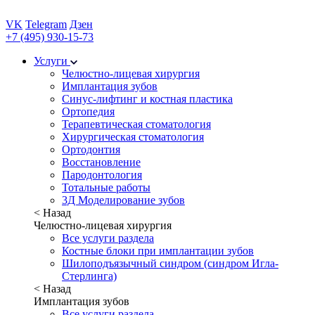
VK
Telegram
Дзен
+7 (495) 930-15-73
Услуги
Челюстно-лицевая хирургия
Имплантация зубов
Синус-лифтинг и костная пластика
Ортопедия
Терапевтическая стоматология
Хирургическая стоматология
Ортодонтия
Восстановление
Пародонтология
Тотальные работы
3Д Моделирование зубов
< Назад
Челюстно-лицевая хирургия
Все услуги раздела
Костные блоки при имплантации зубов
Шилоподъязычный синдром (синдром Игла-
Стерлинга)
< Назад
Имплантация зубов
Все услуги раздела