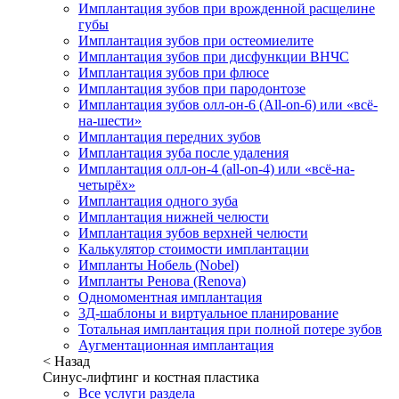
Имплантация зубов при врожденной расщелине
губы
Имплантация зубов при остеомиелите
Имплантация зубов при дисфункции ВНЧС
Имплантация зубов при флюсе
Имплантация зубов при пародонтозе
Имплантация зубов олл-он-6 (All-on-6) или «всё-
на-шести»
Имплантация передних зубов
Имплантация зуба после удаления
Имплантация олл-он-4 (all-on-4) или «всё-на-
четырёх»
Имплантация одного зуба
Имплантация нижней челюсти
Имплантация зубов верхней челюсти
Калькулятор стоимости имплантации
Импланты Нобель (Nobel)
Импланты Ренова (Renova)
Одномоментная имплантация
3Д-шаблоны и виртуальное планирование
Тотальная имплантация при полной потере зубов
Аугментационная имплантация
< Назад
Синус-лифтинг и костная пластика
Все услуги раздела