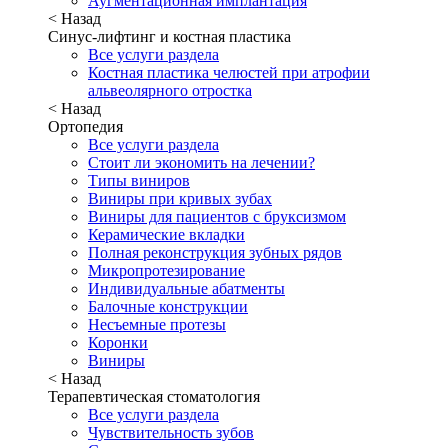
Аугментационная имплантация
< Назад
Синус-лифтинг и костная пластика
Все услуги раздела
Костная пластика челюстей при атрофии
альвеолярного отростка
< Назад
Ортопедия
Все услуги раздела
Стоит ли экономить на лечении?
Типы виниров
Виниры при кривых зубах
Виниры для пациентов с бруксизмом
Керамические вкладки
Полная реконструкция зубных рядов
Микропротезирование
Индивидуальные абатменты
Балочные конструкции
Несъемные протезы
Коронки
Виниры
< Назад
Терапевтическая стоматология
Все услуги раздела
Чувствительность зубов