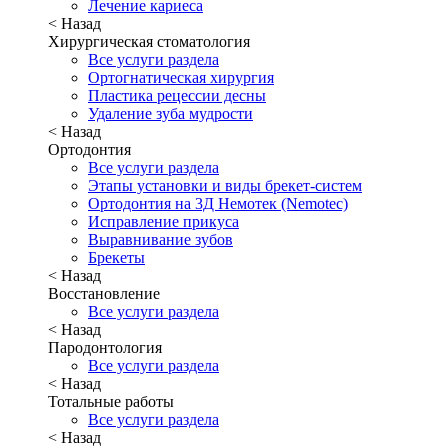
Лечение кариеса
< Назад
Хирургическая стоматология
Все услуги раздела
Ортогнатическая хирургия
Пластика рецессии десны
Удаление зуба мудрости
< Назад
Ортодонтия
Все услуги раздела
Этапы установки и виды брекет-систем
Ортодонтия на 3Д Немотек (Nemotec)
Исправление прикуса
Выравнивание зубов
Брекеты
< Назад
Восстановление
Все услуги раздела
< Назад
Пародонтология
Все услуги раздела
< Назад
Тотальные работы
Все услуги раздела
< Назад