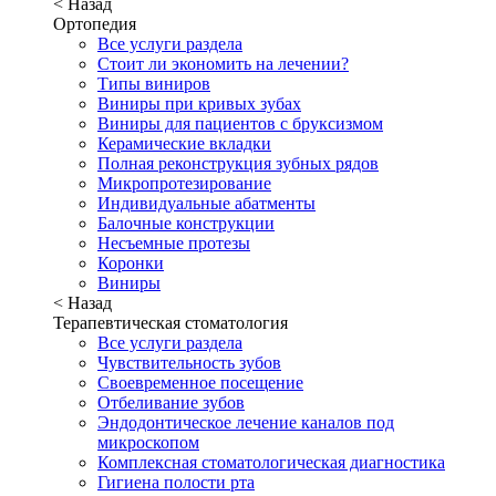
< Назад
Ортопедия
Все услуги раздела
Стоит ли экономить на лечении?
Типы виниров
Виниры при кривых зубах
Виниры для пациентов с бруксизмом
Керамические вкладки
Полная реконструкция зубных рядов
Микропротезирование
Индивидуальные абатменты
Балочные конструкции
Несъемные протезы
Коронки
Виниры
< Назад
Терапевтическая стоматология
Все услуги раздела
Чувствительность зубов
Своевременное посещение
Отбеливание зубов
Эндодонтическое лечение каналов под
микроскопом
Комплексная стоматологическая диагностика
Гигиена полости рта