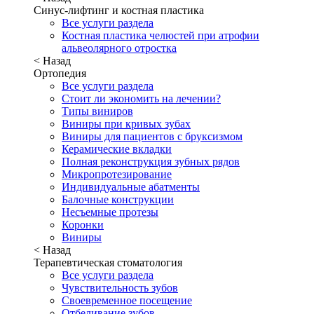
Синус-лифтинг и костная пластика
Все услуги раздела
Костная пластика челюстей при атрофии
альвеолярного отростка
< Назад
Ортопедия
Все услуги раздела
Стоит ли экономить на лечении?
Типы виниров
Виниры при кривых зубах
Виниры для пациентов с бруксизмом
Керамические вкладки
Полная реконструкция зубных рядов
Микропротезирование
Индивидуальные абатменты
Балочные конструкции
Несъемные протезы
Коронки
Виниры
< Назад
Терапевтическая стоматология
Все услуги раздела
Чувствительность зубов
Своевременное посещение
Отбеливание зубов