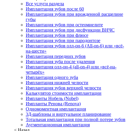
Все услуги раздела
Имплантация зубов после 60
Имплантация зубов при врожденной расщелине
губы
Имплантация зубов при остеомиелите
Имплантация зубов при дисфункции ВНЧС
Имплантация зубов при флюсе
Имплантация зубов при пародонтозе
Имплантация зубов олл-он-6 (All-on-6) или «всё-
на-шести»
Имплантация передних зубов
Имплантация зуба после удаления
Имплантация олл-он-4 (all-on-4) или «всё-на-
четырёх»
Имплантация одного зуба
Имплантация нижней челюсти
Имплантация зубов верхней челюсти
Калькулятор стоимости имплантации
Импланты Нобель (Nobel)
Импланты Ренова (Renova)
Одномоментная имплантация
3Д-шаблоны и виртуальное планирование
Тотальная имплантация при полной потере зубов
Аугментационная имплантация
< Назад