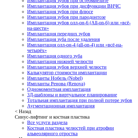
Имплантация зубов при остеомиелите
Имплантация зубов при дисфункции ВНЧС
Имплантация зубов при флюсе
Имплантация зубов при пародонтозе
Имплантация зубов олл-он-6 (All-on-6) или «всё-
на-шести»
Имплантация передних зубов
Имплантация зуба после удаления
Имплантация олл-он-4 (all-on-4) или «всё-на-
четырёх»
Имплантация одного зуба
Имплантация нижней челюсти
Имплантация зубов верхней челюсти
Калькулятор стоимости имплантации
Импланты Нобель (Nobel)
Импланты Ренова (Renova)
Одномоментная имплантация
3Д-шаблоны и виртуальное планирование
Тотальная имплантация при полной потере зубов
Аугментационная имплантация
< Назад
Синус-лифтинг и костная пластика
Все услуги раздела
Костная пластика челюстей при атрофии
альвеолярного отростка