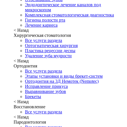
Эндодонтическое лечение каналов под
микроскопом
Комплексная стоматологическая диагностика
Гигиена полости рта
Лечение кариеса
< Назад
Хирургическая стоматология
Все услуги раздела
Ортогнатическая хирургия
Пластика рецессии десны
Удаление зуба мудрости
< Назад
Ортодонтия
Все услуги раздела
Этапы установки и виды брекет-систем
Ортодонтия на 3Д Немотек (Nemotec)
Исправление прикуса
Выравнивание зубов
Брекеты
< Назад
Восстановление
Все услуги раздела
< Назад
Пародонтология