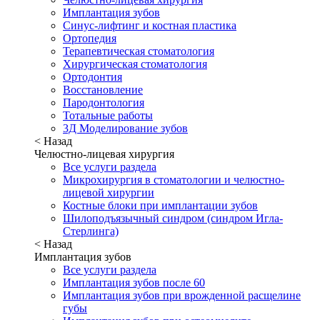
Имплантация зубов
Синус-лифтинг и костная пластика
Ортопедия
Терапевтическая стоматология
Хирургическая стоматология
Ортодонтия
Восстановление
Пародонтология
Тотальные работы
3Д Моделирование зубов
< Назад
Челюстно-лицевая хирургия
Все услуги раздела
Микрохирургия в стоматологии и челюстно-
лицевой хирургии
Костные блоки при имплантации зубов
Шилоподъязычный синдром (синдром Игла-
Стерлинга)
< Назад
Имплантация зубов
Все услуги раздела
Имплантация зубов после 60
Имплантация зубов при врожденной расщелине
губы