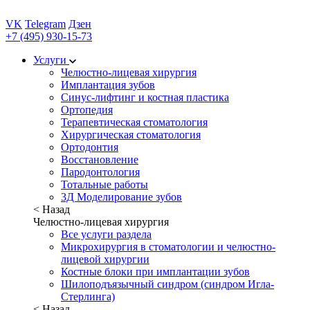
VK
Telegram
Дзен
+7 (495) 930-15-73
Услуги
Челюстно-лицевая хирургия
Имплантация зубов
Синус-лифтинг и костная пластика
Ортопедия
Терапевтическая стоматология
Хирургическая стоматология
Ортодонтия
Восстановление
Пародонтология
Тотальные работы
3Д Моделирование зубов
< Назад
Челюстно-лицевая хирургия
Все услуги раздела
Микрохирургия в стоматологии и челюстно-
лицевой хирургии
Костные блоки при имплантации зубов
Шилоподъязычный синдром (синдром Игла-
Стерлинга)
< Назад