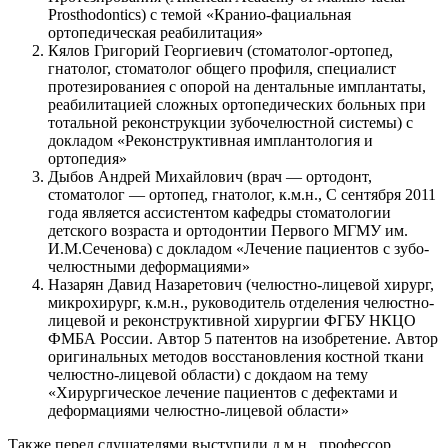
Prosthodontics) с темой «Кранио-фациальная
ортопедическая реабилитация»
Кялов Григорий Георгиевич (стоматолог-ортопед,
гнатолог, стоматолог общего профиля, специалист
протезированиея с опорой на дентальные имплантаты,
реабилитацией сложных ортопедических больных при
тотальной реконструкции зубочелюстной системы) с
докладом «Реконструктивная имплантология и
ортопедия»
Дыбов Андрей Михайлович (врач — ортодонт,
стоматолог — ортопед, гнатолог, к.м.н., С сентября 2011
года является ассистентом кафедры стоматологии
детского возраста и ортодонтии Первого МГМУ им.
И.М.Сеченова) с докладом «Лечение пациентов с зубо-
челюстными деформациями»
Назарян Давид Назаретович (челюстно-лицевой хирург,
микрохирург, к.м.н., руководитель отделения челюстно-
лицевой и реконструктивной хирургии ФГБУ НКЦО
ФМБА России. Автор 5 патентов на изобретение. Автор
оригинальных методов восстановления костной ткани
челюстно-лицевой области) с докдаом на тему
«Хирургическое лечение пациентов с дефектами и
деформациями челюстно-лицевой области»
Также перед слушателями выступили д.м.н., профессор,