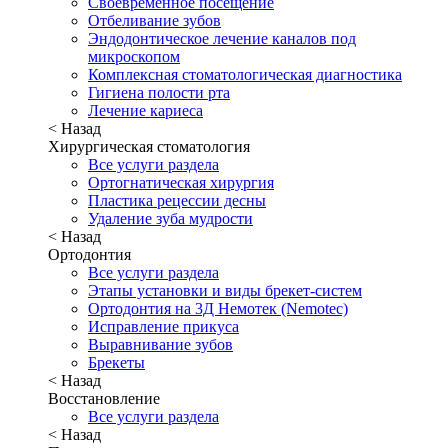
Своевременное посещение
Отбеливание зубов
Эндодонтическое лечение каналов под
микроскопом
Комплексная стоматологическая диагностика
Гигиена полости рта
Лечение кариеса
< Назад
Хирургическая стоматология
Все услуги раздела
Ортогнатическая хирургия
Пластика рецессии десны
Удаление зуба мудрости
< Назад
Ортодонтия
Все услуги раздела
Этапы установки и виды брекет-систем
Ортодонтия на 3Д Немотек (Nemotec)
Исправление прикуса
Выравнивание зубов
Брекеты
< Назад
Восстановление
Все услуги раздела
< Назад