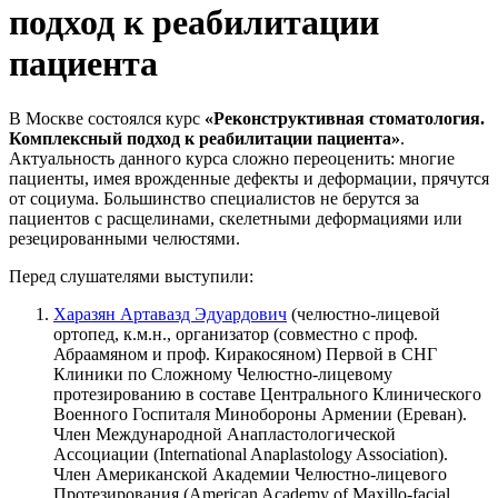
подход к реабилитации
пациента
В Москве состоялся курс
«Реконструктивная стоматология.
Комплексный подход к реабилитации пациента»
.
Актуальность данного курса сложно переоценить: многие
пациенты, имея врожденные дефекты и деформации, прячутся
от социума. Большинство специалистов не берутся за
пациентов с расщелинами, скелетными деформациями или
резецированными челюстями.
Перед слушателями выступили:
Харазян Артавазд Эдуардович
(челюстно-лицевой
ортопед, к.м.н., организатор (совместно с проф.
Абраамяном и проф. Киракосяном) Первой в СНГ
Клиники по Сложному Челюстно-лицевому
протезированию в составе Центрального Клинического
Военного Госпиталя Минобороны Армении (Ереван).
Член Международной Анапластологической
Ассоциации (International Anaplastology Association).
Член Американской Академии Челюстно-лицевого
Протезирования (American Academy of Maxillo-facial