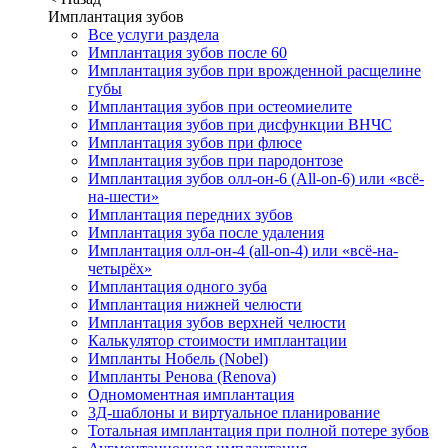
Имплантация зубов
Все услуги раздела
Имплантация зубов после 60
Имплантация зубов при врожденной расщелине
губы
Имплантация зубов при остеомиелите
Имплантация зубов при дисфункции ВНЧС
Имплантация зубов при флюсе
Имплантация зубов при пародонтозе
Имплантация зубов олл-он-6 (All-on-6) или «всё-
на-шести»
Имплантация передних зубов
Имплантация зуба после удаления
Имплантация олл-он-4 (all-on-4) или «всё-на-
четырёх»
Имплантация одного зуба
Имплантация нижней челюсти
Имплантация зубов верхней челюсти
Калькулятор стоимости имплантации
Импланты Нобель (Nobel)
Импланты Ренова (Renova)
Одномоментная имплантация
3Д-шаблоны и виртуальное планирование
Тотальная имплантация при полной потере зубов