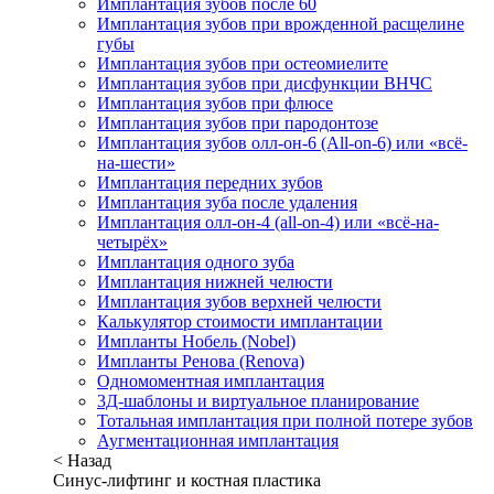
Имплантация зубов после 60
Имплантация зубов при врожденной расщелине
губы
Имплантация зубов при остеомиелите
Имплантация зубов при дисфункции ВНЧС
Имплантация зубов при флюсе
Имплантация зубов при пародонтозе
Имплантация зубов олл-он-6 (All-on-6) или «всё-
на-шести»
Имплантация передних зубов
Имплантация зуба после удаления
Имплантация олл-он-4 (all-on-4) или «всё-на-
четырёх»
Имплантация одного зуба
Имплантация нижней челюсти
Имплантация зубов верхней челюсти
Калькулятор стоимости имплантации
Импланты Нобель (Nobel)
Импланты Ренова (Renova)
Одномоментная имплантация
3Д-шаблоны и виртуальное планирование
Тотальная имплантация при полной потере зубов
Аугментационная имплантация
< Назад
Синус-лифтинг и костная пластика