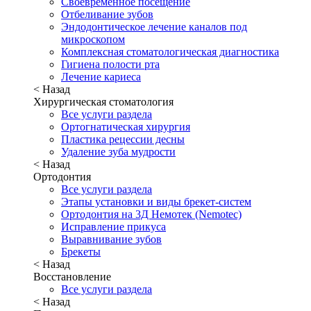
Своевременное посещение
Отбеливание зубов
Эндодонтическое лечение каналов под
микроскопом
Комплексная стоматологическая диагностика
Гигиена полости рта
Лечение кариеса
< Назад
Хирургическая стоматология
Все услуги раздела
Ортогнатическая хирургия
Пластика рецессии десны
Удаление зуба мудрости
< Назад
Ортодонтия
Все услуги раздела
Этапы установки и виды брекет-систем
Ортодонтия на 3Д Немотек (Nemotec)
Исправление прикуса
Выравнивание зубов
Брекеты
< Назад
Восстановление
Все услуги раздела
< Назад