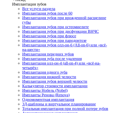
Имплантация зубов
Все услуги раздела
Имплантация зубов после 60
Имплантация зубов при врожденной расщелине
губы
Имплантация зубов при остеомиелите
Имплантация зубов при дисфункции ВНЧС
Имплантация зубов при флюсе
Имплантация зубов при пародонтозе
Имплантация зубов олл-он-6 (All-on-6) или «всё-
на-шести»
Имплантация передних зубов
Имплантация зуба после удаления
Имплантация олл-он-4 (all-on-4) или «всё-на-
четырёх»
Имплантация одного зуба
Имплантация нижней челюсти
Имплантация зубов верхней челюсти
Калькулятор стоимости имплантации
Импланты Нобель (Nobel)
Импланты Ренова (Renova)
Одномоментная имплантация
3Д-шаблоны и виртуальное планирование
Тотальная имплантация при полной потере зубов