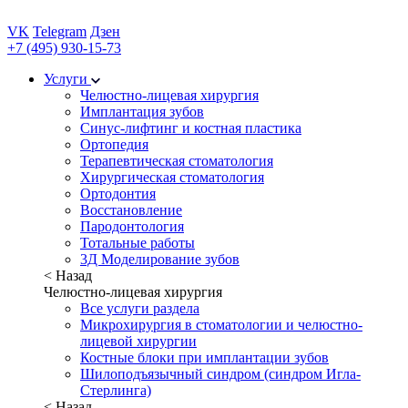
VK
Telegram
Дзен
+7 (495) 930-15-73
Услуги
Челюстно-лицевая хирургия
Имплантация зубов
Синус-лифтинг и костная пластика
Ортопедия
Терапевтическая стоматология
Хирургическая стоматология
Ортодонтия
Восстановление
Пародонтология
Тотальные работы
3Д Моделирование зубов
< Назад
Челюстно-лицевая хирургия
Все услуги раздела
Микрохирургия в стоматологии и челюстно-
лицевой хирургии
Костные блоки при имплантации зубов
Шилоподъязычный синдром (синдром Игла-
Стерлинга)
< Назад