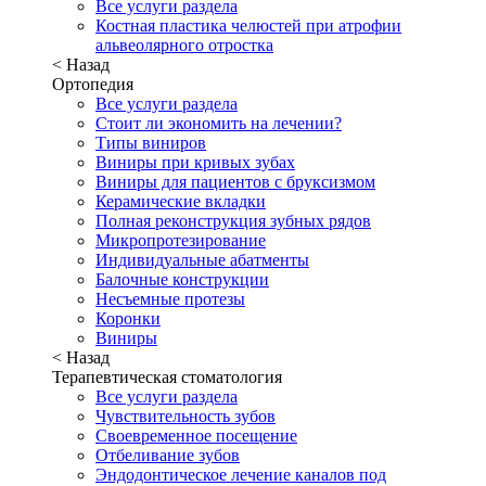
Все услуги раздела
Костная пластика челюстей при атрофии
альвеолярного отростка
< Назад
Ортопедия
Все услуги раздела
Стоит ли экономить на лечении?
Типы виниров
Виниры при кривых зубах
Виниры для пациентов с бруксизмом
Керамические вкладки
Полная реконструкция зубных рядов
Микропротезирование
Индивидуальные абатменты
Балочные конструкции
Несъемные протезы
Коронки
Виниры
< Назад
Терапевтическая стоматология
Все услуги раздела
Чувствительность зубов
Своевременное посещение
Отбеливание зубов
Эндодонтическое лечение каналов под