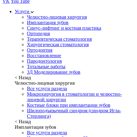
VK
You Tube
Услуги
Челюстно-лицевая хирургия
Имплантация зубов
Синус-лифтинг и костная пластика
Ортопедия
Терапевтическая стоматология
Хирургическая стоматология
Ортодонтия
Восстановление
Пародонтология
Тотальные работы
3Д Моделирование зубов
< Назад
Челюстно-лицевая хирургия
Все услуги раздела
Микрохирургия в стоматологии и челюстно-
лицевой хирургии
Костные блоки при имплантации зубов
Шилоподъязычный синдром (синдром Игла-
Стерлинга)
< Назад
Имплантация зубов
Все услуги раздела