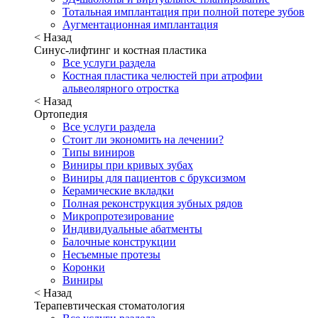
Тотальная имплантация при полной потере зубов
Аугментационная имплантация
< Назад
Синус-лифтинг и костная пластика
Все услуги раздела
Костная пластика челюстей при атрофии
альвеолярного отростка
< Назад
Ортопедия
Все услуги раздела
Стоит ли экономить на лечении?
Типы виниров
Виниры при кривых зубах
Виниры для пациентов с бруксизмом
Керамические вкладки
Полная реконструкция зубных рядов
Микропротезирование
Индивидуальные абатменты
Балочные конструкции
Несъемные протезы
Коронки
Виниры
< Назад
Терапевтическая стоматология