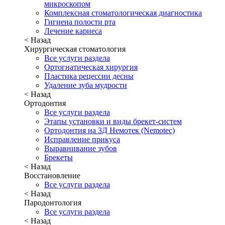
микроскопом
Комплексная стоматологическая диагностика
Гигиена полости рта
Лечение кариеса
< Назад
Хирургическая стоматология
Все услуги раздела
Ортогнатическая хирургия
Пластика рецессии десны
Удаление зуба мудрости
< Назад
Ортодонтия
Все услуги раздела
Этапы установки и виды брекет-систем
Ортодонтия на 3Д Немотек (Nemotec)
Исправление прикуса
Выравнивание зубов
Брекеты
< Назад
Восстановление
Все услуги раздела
< Назад
Пародонтология
Все услуги раздела
< Назад