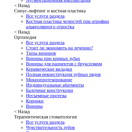
Аугментационная имплантация
< Назад
Синус-лифтинг и костная пластика
Все услуги раздела
Костная пластика челюстей при атрофии
альвеолярного отростка
< Назад
Ортопедия
Все услуги раздела
Стоит ли экономить на лечении?
Типы виниров
Виниры при кривых зубах
Виниры для пациентов с бруксизмом
Керамические вкладки
Полная реконструкция зубных рядов
Микропротезирование
Индивидуальные абатменты
Балочные конструкции
Несъемные протезы
Коронки
Виниры
< Назад
Терапевтическая стоматология
Все услуги раздела
Чувствительность зубов