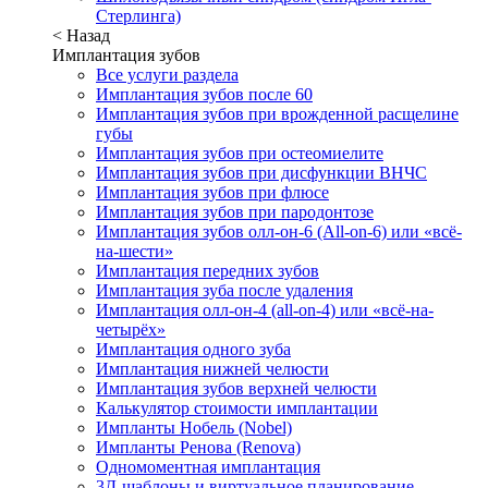
Стерлинга)
< Назад
Имплантация зубов
Все услуги раздела
Имплантация зубов после 60
Имплантация зубов при врожденной расщелине
губы
Имплантация зубов при остеомиелите
Имплантация зубов при дисфункции ВНЧС
Имплантация зубов при флюсе
Имплантация зубов при пародонтозе
Имплантация зубов олл-он-6 (All-on-6) или «всё-
на-шести»
Имплантация передних зубов
Имплантация зуба после удаления
Имплантация олл-он-4 (all-on-4) или «всё-на-
четырёх»
Имплантация одного зуба
Имплантация нижней челюсти
Имплантация зубов верхней челюсти
Калькулятор стоимости имплантации
Импланты Нобель (Nobel)
Импланты Ренова (Renova)
Одномоментная имплантация
3Д-шаблоны и виртуальное планирование