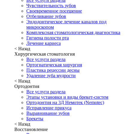
Все услуги раздела
Чувствительность зубов
Своевременное посещение
Отбеливание зубов
Эндодонтическое лечение каналов под
микроскопом
Комплексная стоматологическая диагностика
Гигиена полости рта
Лечение кариеса
< Назад
Хирургическая стоматология
Все услуги раздела
Ортогнатическая хирургия
Пластика рецессии десны
Удаление зуба мудрости
< Назад
Ортодонтия
Все услуги раздела
Этапы установки и виды брекет-систем
Ортодонтия на 3Д Немотек (Nemotec)
Исправление прикуса
Выравнивание зубов
Брекеты
< Назад
Восстановление